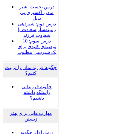
درس نخست: شیر
مادر، اکسیری بی
بدیل
درس دوم: شیردهی
زمینه‌ساز سعادت یا
شقاوت فرزند
درس سوم: 10
توصیه‌ی کلیدی برای
یک شیردهی مطلوب
چگونه فرزندانمان را تربیت
کنیم؟
چگونه فرزندانی
راستگو داشته
باشیم؟
مهارت هایی برای بهتر
زیستن
درس اول: چگونه