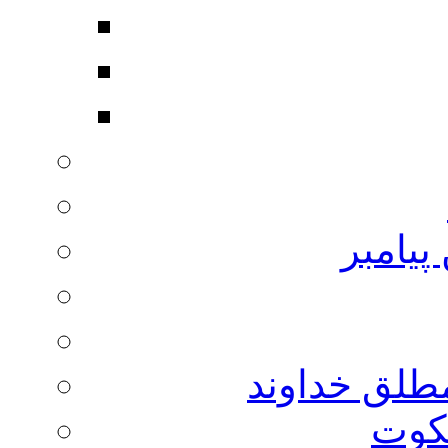
پیامبر
مطلق خداوند
لکوت