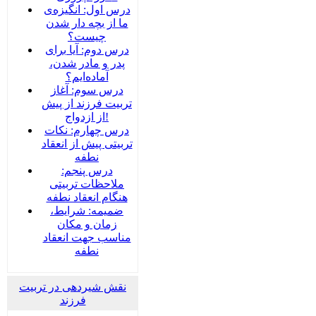
درس اول: انگیزه‌ی
ما از بچه دار شدن
چیست؟
درس دوم: آیا برای
پدر و مادر شدن،
آماده‌ایم؟
درس سوم: آغاز
تربیت فرزند از پیش
از ازدواج!
درس چهارم: نکات
تربیتی پیش از انعقاد
نطفه
درس پنجم:
ملاحظات تربیتی
هنگام انعقاد نطفه
ضمیمه‌: شرایط،
زمان و مکان
مناسب جهت انعقاد
نطفه
نقش شیردهی در تربیت
فرزند