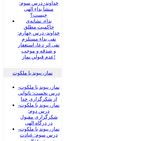
خداوند- درس سوم:
منشأ بداءِ الهی
چیست؟
بداء، نشانه‌ی
حاکمیت مطلق
خداوند- درس چهارم:
نفی بداء مستلزم
نفی اثر دعا، استغفار
و صدقه و موجب
عدم قبولیِ نماز!
نماز، پیوند با ملکوت
نماز، پیوند با ملکوت-
درس نخست: ناتوانی
از شکرگزاری خدا
نماز، پیوند با ملکوت-
درس دوم:
شکرگزاری مقبول
در درگاه الهی
نماز، پیوند با ملکوت-
درس سوم: عبادت
در پرتو عقلانیت