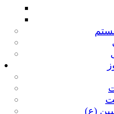
ستم
ز
ت
ت
ین (ع)