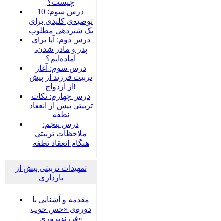
چیست؟
درس سوم: 10
توصیه‌ی کلیدی برای
یک شیردهی مطلوب
درس دوم: آیا برای
پدر و مادر شدن،
آماده‌ایم؟
درس سوم: آغاز
تربیت فرزند از پیش
از ازدواج!
درس چهارم: نکات
تربیتی پیش از انعقاد
نطفه
درس پنجم:
ملاحظات تربیتی
هنگام انعقاد نطفه
تمهیدات تربیتی پیش از
بارداری
مقدمه و آشنایی با
دوره‌ی «حسِ خوبِ
فرزندپروری»