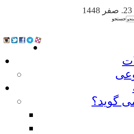
. صفر 1448
جستجو
ات
عی
ی گوید؟