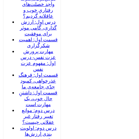
واجد خصلت‌های
رفتاریِ خوب و
عاقلانه گردیم؟
درس اول: ارزش
گذاری، گامی موثر
برای موفقیت
قسمت اول: اهمیت
شکرگزاری
مهارت پرورش
عزت نفس- درس
اول: مفهوم عزت
نفس
قسمت اول: فرهنگ
عذرخواهی، کمبود
جدّی جامعه‌ی ما
قسمت اول: داشتنِ
حال خوب، یک
مهارت است
درس دوم: موانع
تغییر رفتار غیر
عقلانی چیست؟
درس دوم: اولویت
بندی ارزش‌ها