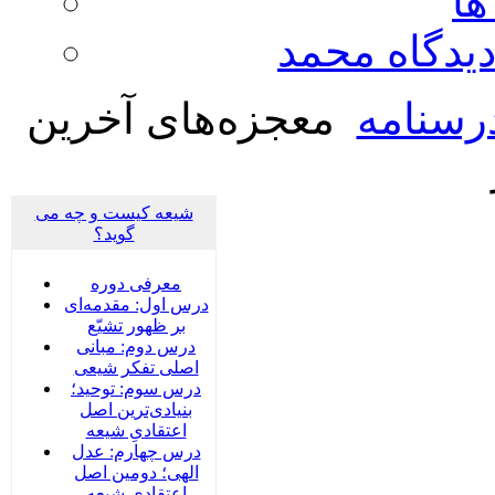
ها
ديدگاه محمد
رسنامه
معجزه‌های آخرین
شیعه کیست و چه می
گوید؟
معرفی دوره
درس اول: مقدمه‌ای
بر ظهور تشیّع
درس دوم: مبانی
اصلی تفکر شیعی
درس سوم: توحید؛
بنیادی‌‌ترین اصل
اعتقادیِ شیعه
درس چهارم: عدل
الهی؛ دومین اصل
اعتقادیِ شیعه