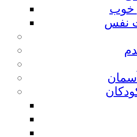
 خوب
 نفس
دم
آسمان
ودکان