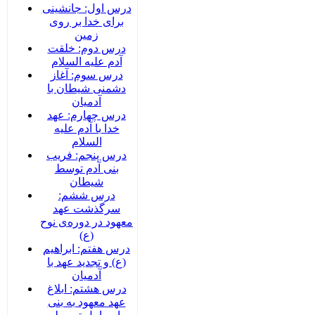
درس اول: جانشینی
برای خدا بر روی
زمین
درس دوم: خلقت
آدم علیه السلام
درس سوم: آغاز
دشمنی شیطان با
آدمیان
درس چهارم: عهد
خدا با آدم علیه
السلام
درس پنجم: فریب
بنی آدم توسط
شیطان
درس ششم:
سرگذشت عهد
معهود در دوره‌‌ی نوح
(ع)
درس هفتم: ابراهیم
(ع) و تجدید عهد با
آدمیان
درس هشتم: ابلاغ
عهد معهود به بنی