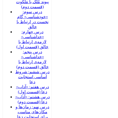
پیوند مُلک با مَلَکوت
(قسمت دوم)
درس سوم:
«خودشناسی» گام
نخست در ارتباط با
خالق
درس چهارم:
«خداشناسی»
لازمه‌ی ارتباط با
خالق (قسمت اول)
درس پنجم:
«خداشناسی»
لازمه‌ی ارتباط با
خالق (قسمت دوم)
درس ششم: شروط
اساسی استجابت
دعا
درس هفتم: «آداب»
دعا (قسمت اول)
درس هشتم: «آداب»
دعا (قسمت دوم)
درس نهم: زمان‌ها و
مکان‌های مناسب
برای استجابت دعا