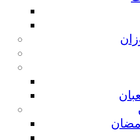
زان
بان
مضان