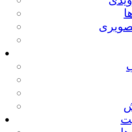
ا
صویری
ش
يت