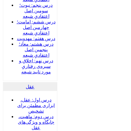
درس پنجم: نبوت؛
سومین اصل
اعتقادیِ شیعه
درس ششم: امامت؛
چهارمین اصل
اعتقادیِ شیعه
درس هفتم: مهدویت
درس هشتم: معاد؛
پنجمین اصل
اعتقادیِ شیعه
درس نهم: اخلاق و
سیره‌ی رفتاریِ
مورد تایید شیعه
عقل
درس اول: عقل،
ابزاری مطمئن برای
تشخیص
درس دوم: ماهیت،
جایگاه و ویژگی‌های
عقل