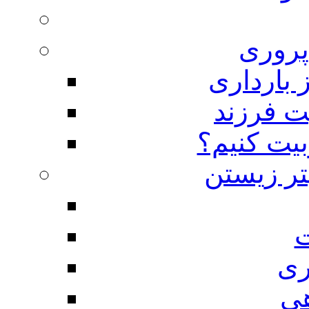
روری
 بارداری
ت فرزند
بیت کنیم؟
تر زیستن
ت
ری
هی