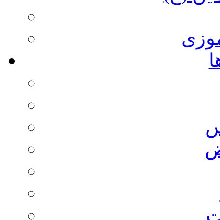
وزی
ا
س
ض
ت