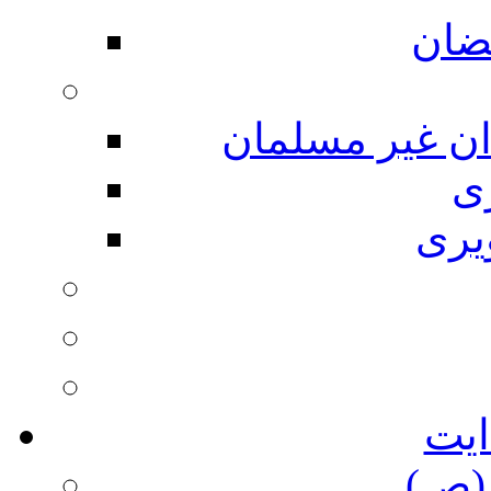
ضان
ان غیر مسلمان
ی
یری
ایت
(ص)