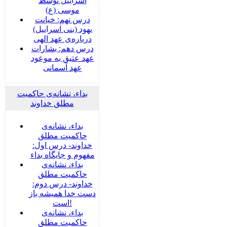
اسراییل توسط
موسی (ع)
درس نهم: خیانت
یهود (بنی اسراییل)
درباره‌ی عهد الهی
درس دهم: بشارات
عهد عتیق به موعود
عهد آسمانی
بداء، نشانه‌ی حاکمیت
مطلق خداوند
بداء، نشانه‌ی
حاکمیت مطلق
خداوند- درس اول:
مفهوم و جایگاه بداء
بداء، نشانه‌ی
حاکمیت مطلق
خداوند- درس دوم:
دست خدا همیشه باز
است!
بداء، نشانه‌ی
حاکمیت مطلق