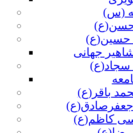
ه (س)
 حسن(ع)
 حسین(ع)
اهیر جهانی
سجاد(ع)
معه
مد باقر(ع)
 جعفرصادق(ع)
سی کاظم(ع)
رضا(ع)