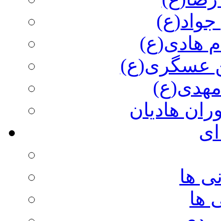
جواد(ع)
م هادی(ع)
 عسگری(ع)
مهدی(ع)
وران هادیان
ای
ی ها
 ها
ویدی