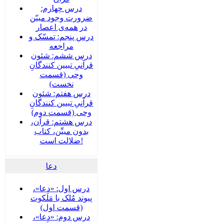
درس چهارم:
ضرورت وجود مبیّن
در همه‌ی اعصار
درس پنجم: تمسّک و
مراجعه
درس ششم: شئون
قرآنیِ تبیین کنندگانِ
وحی (قسمت
نخست)
درس هفتم: شئون
قرآنیِ تبیین کنندگانِ
وحی (قسمت دوم)
درس هشتم: قرآن،
بدون مبیِّن، کتاب
ضلالت است!
دعا
درس اول: «دعا»،
پیوند مُلک با مَلَکوت
(قسمت اول)
درس دوم: «دعا»،