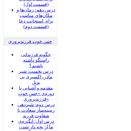
(قسمت اول)
درس دهم: زمان‌ها و
مکان‌های مناسب
برای استجابت دعا
(قسمت دوم)
حس خوب فرزندپروری
چگونه فرزندانی
راستگو داشته
باشیم؟
درس نخست: شیر
مادر، اکسیری بی
بدیل
مقدمه و آشنایی با
دوره‌ی «حسِ خوبِ
فرزندپروری»
درس دوم: شیردهی
زمینه‌ساز سعادت یا
شقاوت فرزند
درس اول: انگیزه‌ی
ما از بچه دار شدن