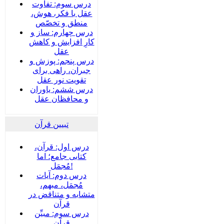
درس سوم: تفاوت
عقل با فکر، هوش،
منطق و تخصّص
درس چهارم: ساز و
کارِ افزایش و کاهش
عقل
درس پنجم: پوزش و
جبران، راهی برای
تقویت نور عقل
درس ششم: یاوران
و محافظان عقل
تبیین قرآن
درس اول: قرآن،
کتابی جامع؛ اما
مُجمَل!
درس دوم: آیات
مُجمَل، مبهم،
متشابه و متناقض در
قرآن
درس سوم: مبیِّن
قرآن