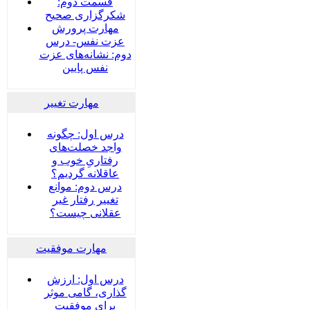
قسمت دوم:
شکرگزاری صحیح
مهارت پرورش
عزت نفس- درس
دوم: نشانه‌های عزت
نفس پایین
مهارت تغییر
درس اول: چگونه
واجد خصلت‌های
رفتاریِ خوب و
عاقلانه گردیم؟
درس دوم: موانع
تغییر رفتار غیر
عقلانی چیست؟
مهارت موفقیت
درس اول: ارزش
گذاری، گامی موثر
برای موفقیت