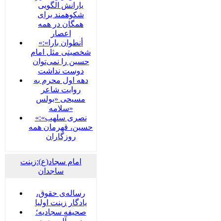
یارانش الگویی
شکوهمند برای
همگان در همه
اعصار
«أنطوان بارا»:
شخصیتی مثل امام
حسین را نمی‌توان
دوست نداشت
دهه اول محرم به
روایت شاعر
مسیحی «بولس
سلامه»
«نصری سلهب»:
حسین، قهرمان همه
روزگاران
امام سجاد(ع):زینت
ساجدان
رساله‌ی حقوق،
یادگار زینت اولیا
صحیفه سجادیه؛