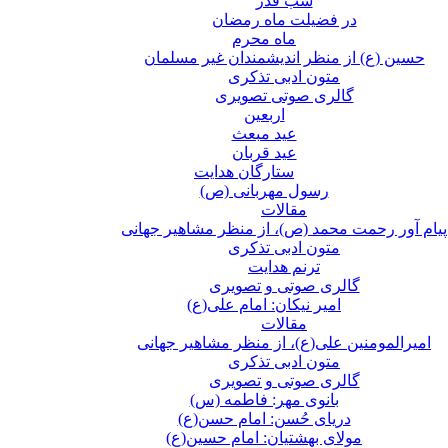
شب قدر
در فضیلت ماه رمضان
ماه محرم
حسین (ع) از منظر اندیشمندان غیر مسلمان
متون ادبی تذکری
گالری صوتی تصویری
اربعین
عید مبعث
عید قربان
ستارگان هدایت
رسول مهربانی (ص)
مقالات
پیام آور رحمت محمد (ص)، از منظر مشاهیر جهانی
متون ادبی تذکری
ترنم هدایت
گالری صوتی و تصویری
امیر نیکان: امام علی(ع)
مقالات
امیرالمومنین علی(ع)، از منظر مشاهیر جهانی
متون ادبی تذکری
گالری صوتی و تصویری
بانوی مهر: فاطمه (س)
دریای حُسن: امام حسن(ع)
مولای بهشتیان: امام حسین(ع)