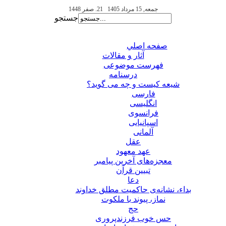
جمعه, 15 مرداد 1405
21. صفر 1448
جستجو
صفحه اصلي
آثار و مقالات
فهرست موضوعی
درسنامه
شیعه کیست و چه می گوید؟
فارسی
انگلیسی
فرانسوی
اسپانیایی
آلمانی
عقل
عهد معهود
معجزه‌های آخرین پیامبر
تبيين قرآن
دعا
بداء، نشانه‌ی حاکمیت مطلق خداوند
نماز، پیوند با ملکوت
حج
حس خوب فرزندپروری