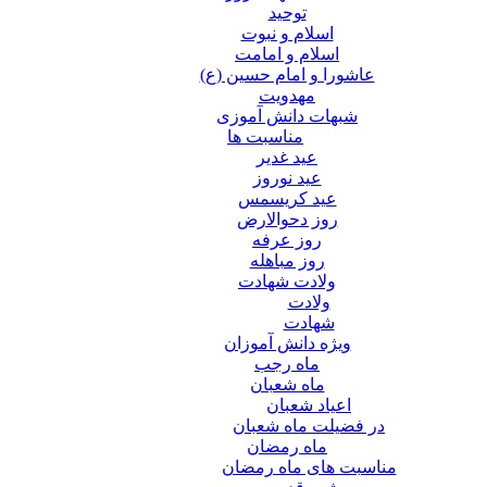
توحید
اسلام و نبوت
اسلام و امامت
عاشورا و امام حسین (ع)
مهدویت
شبهات دانش آموزی
مناسبت ها
عید غدير
عید نوروز
عید کریسمس
روز دحوالارض
روز عرفه
روز مباهله
ولادت شهادت
ولادت
شهادت
ویژه دانش آموزان
ماه رجب
ماه شعبان
اعیاد شعبان
در فضیلت ماه شعبان
ماه رمضان
مناسبت های ماه رمضان