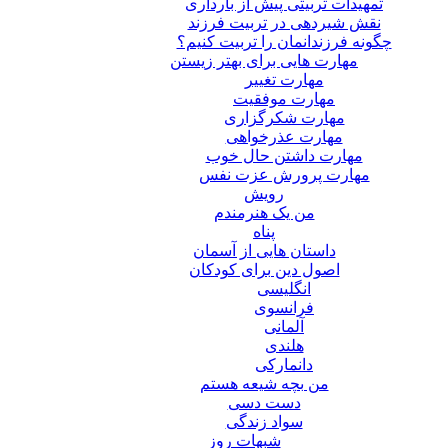
تمهیدات تربیتی پیش از بارداری
نقش شیردهی در تربیت فرزند
چگونه فرزندانمان را تربیت کنیم؟
مهارت هایی برای بهتر زیستن
مهارت تغییر
مهارت موفقیت
مهارت شکرگزاری
مهارت عذرخواهی
مهارت داشتن حال خوب
مهارت پرورش عزت نفس
رویش
من یک هنرمندم
پناه
داستان هایی از آسمان
اصول دین برای کودکان
انگلیسی
فرانسوی
آلمانی
هلندی
دانمارکی
من بچه شیعه هستم
دست دسی
سواد زندگی
شبهات روز