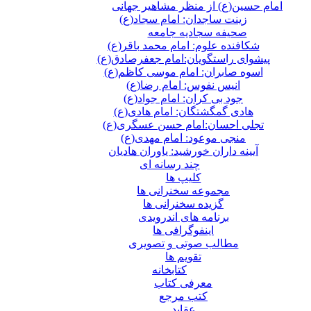
امام حسین(ع) از منظر مشاهیر جهانی
زینت ساجدان: امام سجاد(ع)
صحیفه سجادیه جامعه
شکافنده علوم: امام محمد باقر(ع)
پیشوای راستگویان:امام جعفرصادق(ع)
اسوه صابران: امام موسی کاظم(ع)
انیس نفوس: امام رضا(ع)
جود بی کران: امام جواد(ع)
هادی گمگشتگان: امام هادی(ع)
تجلی احسان:امام حسن عسگری(ع)
منجی موعود: امام مهدی(ع)
آیینه داران خورشید: یاوران هادیان
چند رسانه ای
کلیپ ها
مجموعه سخنرانی ها
گزیده سخنرانی ها
برنامه های اندرویدی
اینفوگرافی ها
مطالب صوتی و تصویری
تقویم ها
كتابخانه
معرفی کتاب
کتب مرجع
عقاید