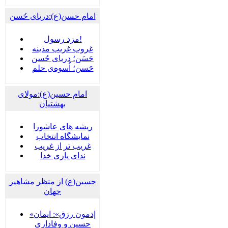
امام حسن(ع):دریای حُسن
مزد رسول!
غروب غریب مدینه
حَسَن؛ دریای حُسن
حَسن؛ اُسوه‌ی حلم
امام حسین(ع):مولای
بهشتیان
ریشه های عاشورا
نمایشگاه انتخاب
غریب تر از غریب
ندای یاری خدا
حسین(ع) از منظر مشاهیر
جهان
«إدمون رزق»: ایمان
حسین و وفاداریِ