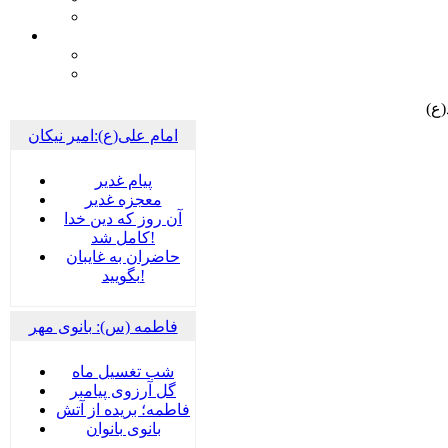
ع)
امام علی(ع):امیر نیکان
پيام غدير
معجزه غدیر
آن روز که دین خدا
کامل شد!
حاضران به غایبان
بگویید!
فاطمه (س): بانوی مهر
شب تغسیل ماه
گل آرزوی پیامبر
فاطمه؛ بریده از آتش
بانوی بانوان