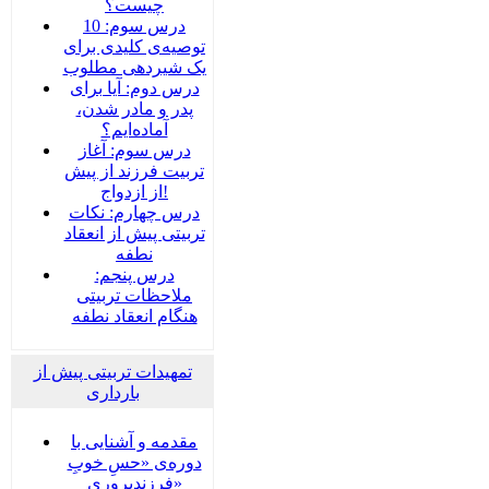
چیست؟
درس سوم: 10
توصیه‌ی کلیدی برای
یک شیردهی مطلوب
درس دوم: آیا برای
پدر و مادر شدن،
آماده‌ایم؟
درس سوم: آغاز
تربیت فرزند از پیش
از ازدواج!
درس چهارم: نکات
تربیتی پیش از انعقاد
نطفه
درس پنجم:
ملاحظات تربیتی
هنگام انعقاد نطفه
تمهیدات تربیتی پیش از
بارداری
مقدمه و آشنایی با
دوره‌ی «حسِ خوبِ
فرزندپروری»