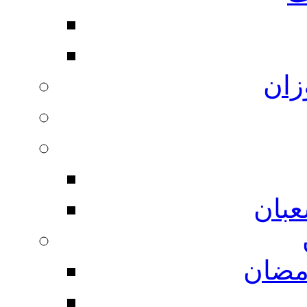
زان
بان
مضان