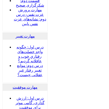
قسمت دوم:
شکرگزاری صحیح
مهارت پرورش
عزت نفس- درس
دوم: نشانه‌های عزت
نفس پایین
مهارت تغییر
درس اول: چگونه
واجد خصلت‌های
رفتاریِ خوب و
عاقلانه گردیم؟
درس دوم: موانع
تغییر رفتار غیر
عقلانی چیست؟
مهارت موفقیت
درس اول: ارزش
گذاری، گامی موثر
برای موفقیت