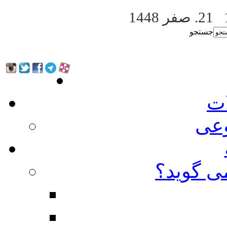
21. صفر 1448
جستجو
ات
عی
ی گوید؟