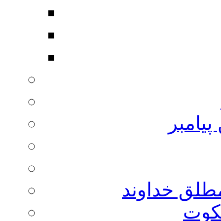
پیامبر
مطلق خداوند
لکوت