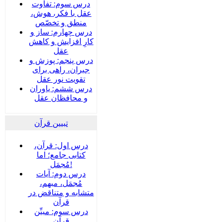
درس سوم: تفاوت
عقل با فکر، هوش،
منطق و تخصّص
درس چهارم: ساز و
کارِ افزایش و کاهش
عقل
درس پنجم: پوزش و
جبران، راهی برای
تقویت نور عقل
درس ششم: یاوران
و محافظان عقل
تبیین قرآن
درس اول: قرآن،
کتابی جامع؛ اما
مُجمَل!
درس دوم: آیات
مُجمَل، مبهم،
متشابه و متناقض در
قرآن
درس سوم: مبیِّن
قرآن