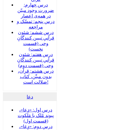
درس چهارم:
ضرورت وجود مبیّن
در همه‌ی اعصار
درس پنجم: تمسّک و
مراجعه
درس ششم: شئون
قرآنیِ تبیین کنندگانِ
وحی (قسمت
نخست)
درس هفتم: شئون
قرآنیِ تبیین کنندگانِ
وحی (قسمت دوم)
درس هشتم: قرآن،
بدون مبیِّن، کتاب
ضلالت است!
دعا
درس اول: «دعا»،
پیوند مُلک با مَلَکوت
(قسمت اول)
درس دوم: «دعا»،