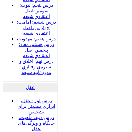
درس پنجم: نبوت؛
سومین اصل
اعتقادیِ شیعه
درس ششم: امامت؛
چهارمین اصل
اعتقادیِ شیعه
درس هفتم: مهدویت
درس هشتم: معاد؛
پنجمین اصل
اعتقادیِ شیعه
درس نهم: اخلاق و
سیره‌ی رفتاریِ
مورد تایید شیعه
عقل
درس اول: عقل،
ابزاری مطمئن برای
تشخیص
درس دوم: ماهیت،
جایگاه و ویژگی‌های
عقل