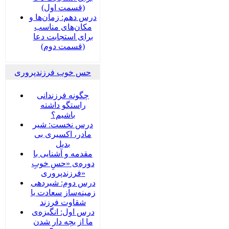
(قسمت اول)
درس دهم: زمان‌ها و
مکان‌های مناسب
برای استجابت دعا
(قسمت دوم)
حس خوب فرزندپروری
چگونه فرزندانی
راستگو داشته
باشیم؟
درس نخست: شیر
مادر، اکسیری بی
بدیل
مقدمه و آشنایی با
دوره‌ی «حسِ خوبِ
فرزندپروری»
درس دوم: شیردهی
زمینه‌ساز سعادت یا
شقاوت فرزند
درس اول: انگیزه‌ی
ما از بچه دار شدن