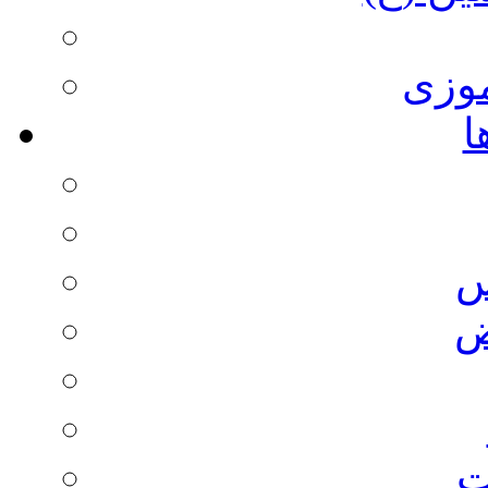
وزی
ا
س
ض
ت