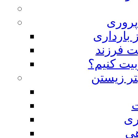
روری
 بارداری
ت فرزند
بیت کنیم؟
تر زیستن
ت
ری
هی