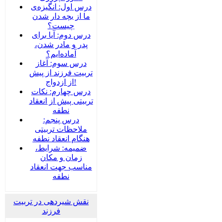
درس اول: انگیزه‌ی
ما از بچه دار شدن
چیست؟
درس دوم: آیا برای
پدر و مادر شدن،
آماده‌ایم؟
درس سوم: آغاز
تربیت فرزند از پیش
از ازدواج!
درس چهارم: نکات
تربیتی پیش از انعقاد
نطفه
درس پنجم:
ملاحظات تربیتی
هنگام انعقاد نطفه
ضمیمه‌: شرایط،
زمان و مکان
مناسب جهت انعقاد
نطفه
نقش شیردهی در تربیت
فرزند