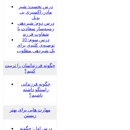
درس نخست: شیر
مادر، اکسیری بی
بدیل
درس دوم: شیردهی
زمینه‌ساز سعادت یا
شقاوت فرزند
درس سوم: 10
توصیه‌ی کلیدی برای
یک شیردهی مطلوب
چگونه فرزندانمان را تربیت
کنیم؟
چگونه فرزندانی
راستگو داشته
باشیم؟
مهارت هایی برای بهتر
زیستن
درس اول: چگونه