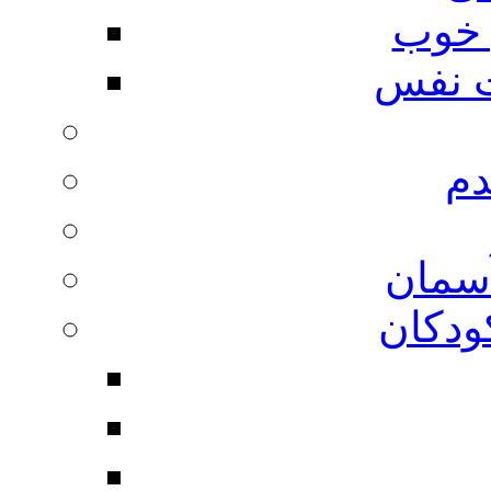
 خوب
 نفس
دم
آسمان
ودکان