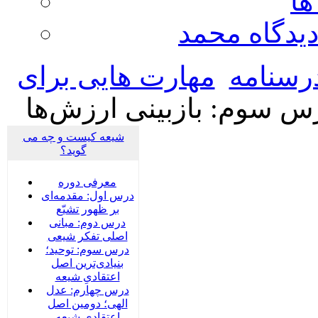
ها
ديدگاه محمد
رسنامه
مهارت هایی برای
س سوم: بازبینی ارزش‌ها
شیعه کیست و چه می
گوید؟
معرفی دوره
درس اول: مقدمه‌ای
بر ظهور تشیّع
درس دوم: مبانی
اصلی تفکر شیعی
درس سوم: توحید؛
بنیادی‌‌ترین اصل
اعتقادیِ شیعه
درس چهارم: عدل
الهی؛ دومین اصل
اعتقادیِ شیعه