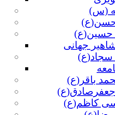
ه (س)
 حسن(ع)
 حسین(ع)
اهیر جهانی
سجاد(ع)
معه
مد باقر(ع)
 جعفرصادق(ع)
سی کاظم(ع)
رضا(ع)