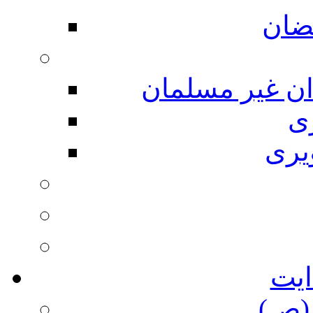
ضان
ان غیر مسلمان
ی
یری
ایت
(ص)