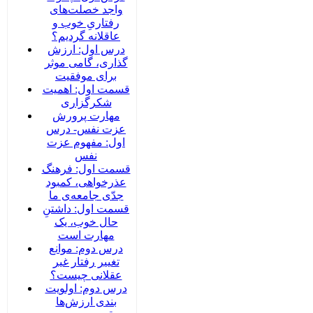
واجد خصلت‌های
رفتاریِ خوب و
عاقلانه گردیم؟
درس اول: ارزش
گذاری، گامی موثر
برای موفقیت
قسمت اول: اهمیت
شکرگزاری
مهارت پرورش
عزت نفس- درس
اول: مفهوم عزت
نفس
قسمت اول: فرهنگ
عذرخواهی، کمبود
جدّی جامعه‌ی ما
قسمت اول: داشتنِ
حال خوب، یک
مهارت است
درس دوم: موانع
تغییر رفتار غیر
عقلانی چیست؟
درس دوم: اولویت
بندی ارزش‌ها