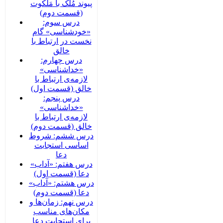
پیوند مُلک با مَلَکوت
(قسمت دوم)
درس سوم:
«خودشناسی» گام
نخست در ارتباط با
خالق
درس چهارم:
«خداشناسی»
لازمه‌ی ارتباط با
خالق (قسمت اول)
درس پنجم:
«خداشناسی»
لازمه‌ی ارتباط با
خالق (قسمت دوم)
درس ششم: شروط
اساسی استجابت
دعا
درس هفتم: «آداب»
دعا (قسمت اول)
درس هشتم: «آداب»
دعا (قسمت دوم)
درس نهم: زمان‌ها و
مکان‌های مناسب
برای استجابت دعا