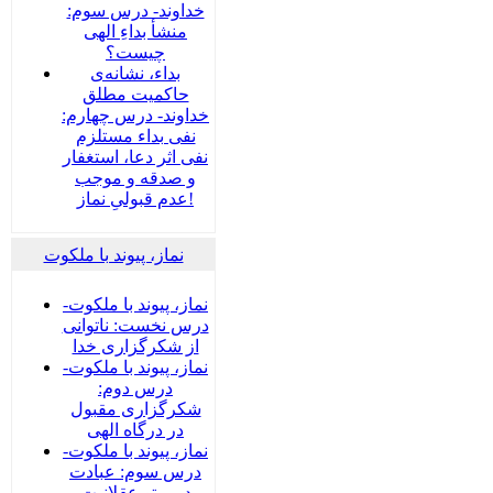
خداوند- درس سوم:
منشأ بداءِ الهی
چیست؟
بداء، نشانه‌ی
حاکمیت مطلق
خداوند- درس چهارم:
نفی بداء مستلزم
نفی اثر دعا، استغفار
و صدقه و موجب
عدم قبولیِ نماز!
نماز، پیوند با ملکوت
نماز، پیوند با ملکوت-
درس نخست: ناتوانی
از شکرگزاری خدا
نماز، پیوند با ملکوت-
درس دوم:
شکرگزاری مقبول
در درگاه الهی
نماز، پیوند با ملکوت-
درس سوم: عبادت
در پرتو عقلانیت