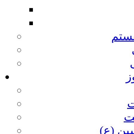
ستم
ز
ت
ت
ین (ع)