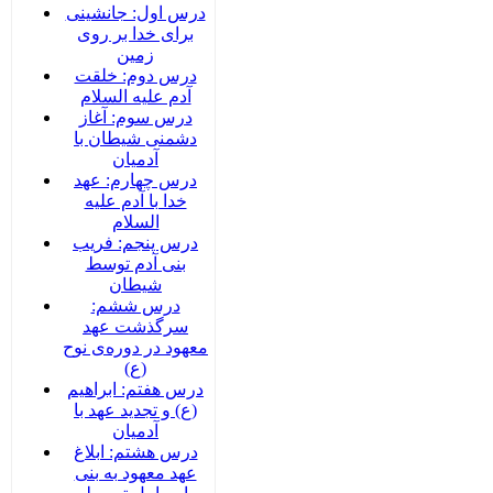
درس اول: جانشینی
برای خدا بر روی
زمین
درس دوم: خلقت
آدم علیه السلام
درس سوم: آغاز
دشمنی شیطان با
آدمیان
درس چهارم: عهد
خدا با آدم علیه
السلام
درس پنجم: فریب
بنی آدم توسط
شیطان
درس ششم:
سرگذشت عهد
معهود در دوره‌‌ی نوح
(ع)
درس هفتم: ابراهیم
(ع) و تجدید عهد با
آدمیان
درس هشتم: ابلاغ
عهد معهود به بنی