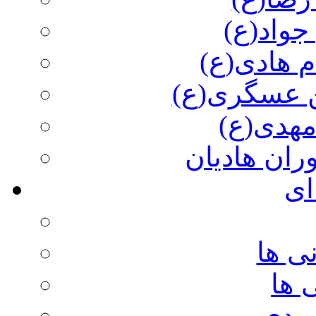
جواد(ع)
م هادی(ع)
 عسگری(ع)
مهدی(ع)
وران هادیان
ای
ی ها
 ها
ویدی