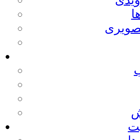
ا
صویری
ش
يت