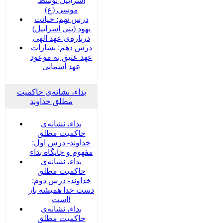
اسراییل توسط
موسی (ع)
درس نهم: خیانت
یهود (بنی اسراییل)
درباره‌ی عهد الهی
درس دهم: بشارات
عهد عتیق به موعود
عهد آسمانی
بداء، نشانه‌ی حاکمیت
مطلق خداوند
بداء، نشانه‌ی
حاکمیت مطلق
خداوند- درس اول:
مفهوم و جایگاه بداء
بداء، نشانه‌ی
حاکمیت مطلق
خداوند- درس دوم:
دست خدا همیشه باز
است!
بداء، نشانه‌ی
حاکمیت مطلق