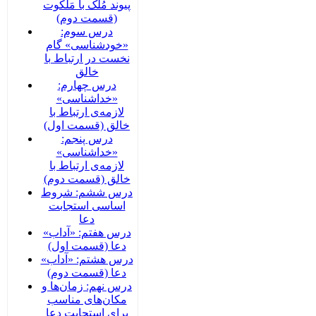
پیوند مُلک با مَلَکوت
(قسمت دوم)
درس سوم:
«خودشناسی» گام
نخست در ارتباط با
خالق
درس چهارم:
«خداشناسی»
لازمه‌ی ارتباط با
خالق (قسمت اول)
درس پنجم:
«خداشناسی»
لازمه‌ی ارتباط با
خالق (قسمت دوم)
درس ششم: شروط
اساسی استجابت
دعا
درس هفتم: «آداب»
دعا (قسمت اول)
درس هشتم: «آداب»
دعا (قسمت دوم)
درس نهم: زمان‌ها و
مکان‌های مناسب
برای استجابت دعا