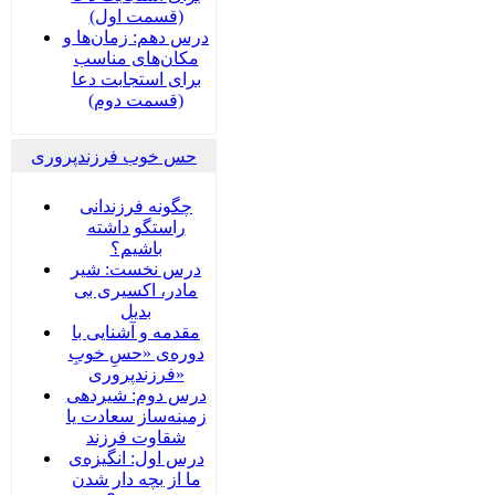
(قسمت اول)
درس دهم: زمان‌ها و
مکان‌های مناسب
برای استجابت دعا
(قسمت دوم)
حس خوب فرزندپروری
چگونه فرزندانی
راستگو داشته
باشیم؟
درس نخست: شیر
مادر، اکسیری بی
بدیل
مقدمه و آشنایی با
دوره‌ی «حسِ خوبِ
فرزندپروری»
درس دوم: شیردهی
زمینه‌ساز سعادت یا
شقاوت فرزند
درس اول: انگیزه‌ی
ما از بچه دار شدن