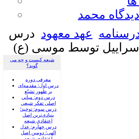
ها
ديدگاه محمد
رسنامه
عهد معهود
درس
 اسراییل توسط موسی (ع)
شیعه کیست و چه می
گوید؟
معرفی دوره
درس اول: مقدمه‌ای
بر ظهور تشیّع
درس دوم: مبانی
اصلی تفکر شیعی
درس سوم: توحید؛
بنیادی‌‌ترین اصل
اعتقادیِ شیعه
درس چهارم: عدل
الهی؛ دومین اصل
اعتقادیِ شیعه