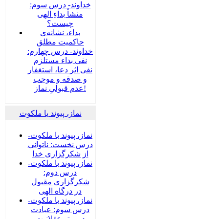
خداوند- درس سوم:
منشأ بداءِ الهی
چیست؟
بداء، نشانه‌ی
حاکمیت مطلق
خداوند- درس چهارم:
نفی بداء مستلزم
نفی اثر دعا، استغفار
و صدقه و موجب
عدم قبولیِ نماز!
نماز، پیوند با ملکوت
نماز، پیوند با ملکوت-
درس نخست: ناتوانی
از شکرگزاری خدا
نماز، پیوند با ملکوت-
درس دوم:
شکرگزاری مقبول
در درگاه الهی
نماز، پیوند با ملکوت-
درس سوم: عبادت
در پرتو عقلانیت