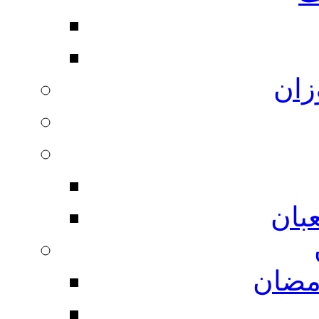
زان
بان
مضان