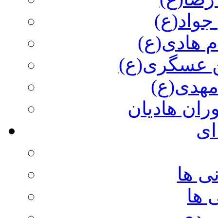
جواد(ع)
م هادی(ع)
 عسگری(ع)
مهدی(ع)
وران هادیان
ای
ی ها
 ها
ویدی