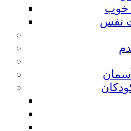
 خوب
 نفس
دم
آسمان
ودکان