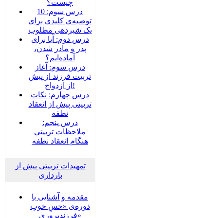
چیست؟
درس سوم: 10
توصیه‌ی کلیدی برای
یک شیردهی مطلوب
درس دوم: آیا برای
پدر و مادر شدن،
آماده‌ایم؟
درس سوم: آغاز
تربیت فرزند از پیش
از ازدواج!
درس چهارم: نکات
تربیتی پیش از انعقاد
نطفه
درس پنجم:
ملاحظات تربیتی
هنگام انعقاد نطفه
تمهیدات تربیتی پیش از
بارداری
مقدمه و آشنایی با
دوره‌ی «حسِ خوبِ
فرزندپروری»