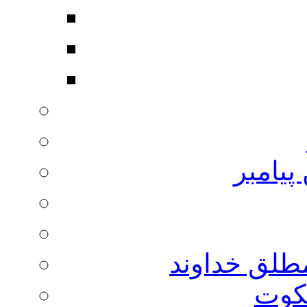
پیامبر
مطلق خداوند
لکوت