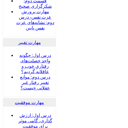
قسمت دوم:
شکرگزاری صحیح
مهارت پرورش
عزت نفس- درس
دوم: نشانه‌های عزت
نفس پایین
مهارت تغییر
درس اول: چگونه
واجد خصلت‌های
رفتاریِ خوب و
عاقلانه گردیم؟
درس دوم: موانع
تغییر رفتار غیر
عقلانی چیست؟
مهارت موفقیت
درس اول: ارزش
گذاری، گامی موثر
برای موفقیت