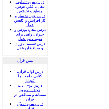
درس سوم: تفاوت
عقل با فکر، هوش،
منطق و تخصّص
درس چهارم: ساز و
کارِ افزایش و کاهش
عقل
درس پنجم: پوزش و
جبران، راهی برای
تقویت نور عقل
درس ششم: یاوران
و محافظان عقل
تبیین قرآن
درس اول: قرآن،
کتابی جامع؛ اما
مُجمَل!
درس دوم: آیات
مُجمَل، مبهم،
متشابه و متناقض در
قرآن
درس سوم: مبیِّن
قرآن