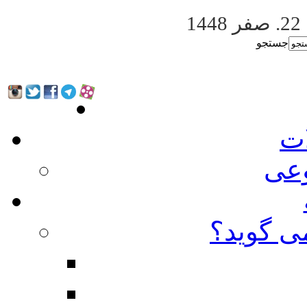
22. صفر 1448
جستجو
ات
عی
ی گوید؟