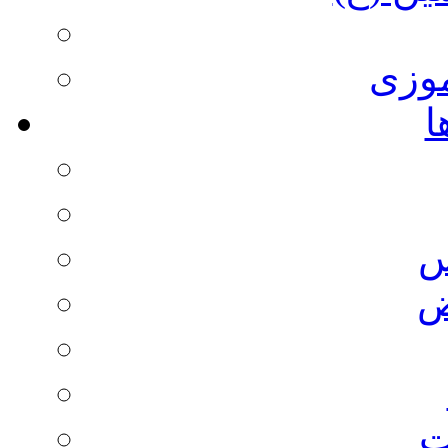
وزی
ا
س
ض
ت