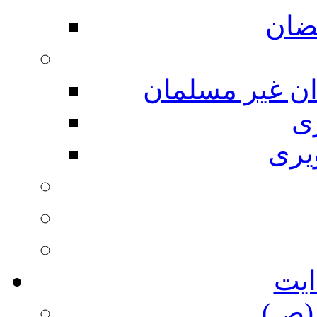
ضان
ان غیر مسلمان
ی
یری
ایت
(ص)