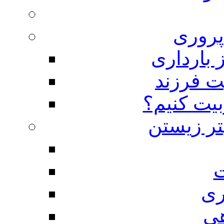
روری
 بارداری
ت فرزند
بیت کنیم؟
تر زیستن
ت
ری
هی