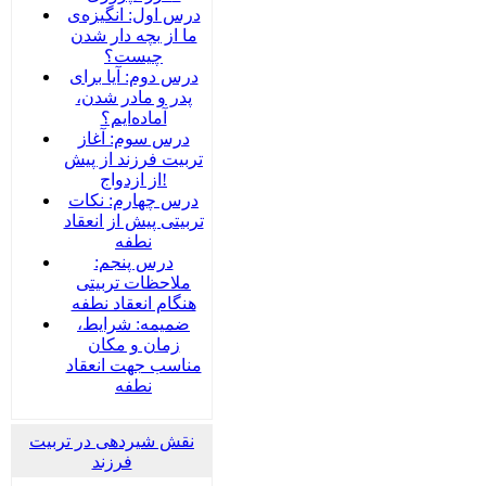
درس اول: انگیزه‌ی
ما از بچه دار شدن
چیست؟
درس دوم: آیا برای
پدر و مادر شدن،
آماده‌ایم؟
درس سوم: آغاز
تربیت فرزند از پیش
از ازدواج!
درس چهارم: نکات
تربیتی پیش از انعقاد
نطفه
درس پنجم:
ملاحظات تربیتی
هنگام انعقاد نطفه
ضمیمه‌: شرایط،
زمان و مکان
مناسب جهت انعقاد
نطفه
نقش شیردهی در تربیت
فرزند