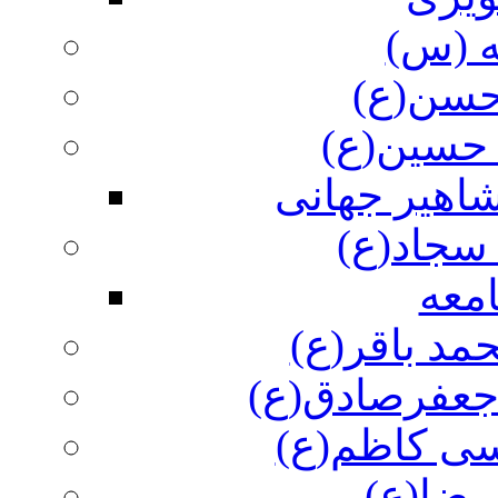
ه (س)
 حسن(ع)
 حسین(ع)
اهیر جهانی
سجاد(ع)
معه
مد باقر(ع)
 جعفرصادق(ع)
سی کاظم(ع)
رضا(ع)