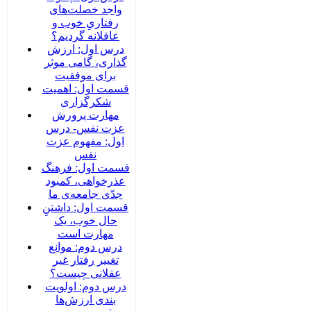
واجد خصلت‌های
رفتاریِ خوب و
عاقلانه گردیم؟
درس اول: ارزش
گذاری، گامی موثر
برای موفقیت
قسمت اول: اهمیت
شکرگزاری
مهارت پرورش
عزت نفس- درس
اول: مفهوم عزت
نفس
قسمت اول: فرهنگ
عذرخواهی، کمبود
جدّی جامعه‌ی ما
قسمت اول: داشتنِ
حال خوب، یک
مهارت است
درس دوم: موانع
تغییر رفتار غیر
عقلانی چیست؟
درس دوم: اولویت
بندی ارزش‌ها