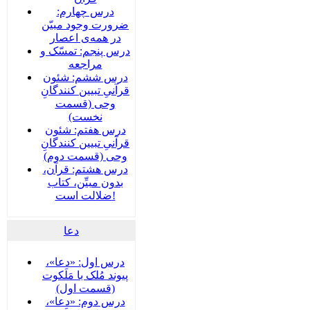
درس چهارم:
ضرورت وجود مبیّن
در همه‌ی اعصار
درس پنجم: تمسّک و
مراجعه
درس ششم: شئون
قرآنیِ تبیین کنندگانِ
وحی (قسمت
نخست)
درس هفتم: شئون
قرآنیِ تبیین کنندگانِ
وحی (قسمت دوم)
درس هشتم: قرآن،
بدون مبیِّن، کتاب
ضلالت است!
دعا
درس اول: «دعا»،
پیوند مُلک با مَلَکوت
(قسمت اول)
درس دوم: «دعا»،