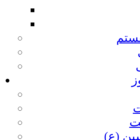
ستم
ز
ت
ت
ین (ع)