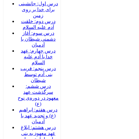
درس اول: جانشینی
برای خدا بر روی
زمین
درس دوم: خلقت
آدم علیه السلام
درس سوم: آغاز
دشمنی شیطان با
آدمیان
درس چهارم: عهد
خدا با آدم علیه
السلام
درس پنجم: فریب
بنی آدم توسط
شیطان
درس ششم:
سرگذشت عهد
معهود در دوره‌‌ی نوح
(ع)
درس هفتم: ابراهیم
(ع) و تجدید عهد با
آدمیان
درس هشتم: ابلاغ
عهد معهود به بنی