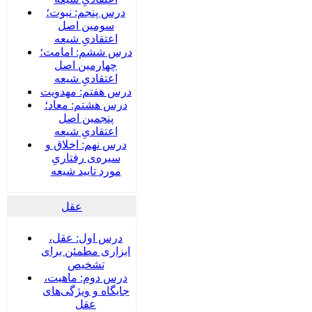
درس پنجم: نبوت؛
سومین اصل
اعتقادیِ شیعه
درس ششم: امامت؛
چهارمین اصل
اعتقادیِ شیعه
درس هفتم: مهدویت
درس هشتم: معاد؛
پنجمین اصل
اعتقادیِ شیعه
درس نهم: اخلاق و
سیره‌ی رفتاریِ
مورد تایید شیعه
عقل
درس اول: عقل،
ابزاری مطمئن برای
تشخیص
درس دوم: ماهیت،
جایگاه و ویژگی‌های
عقل