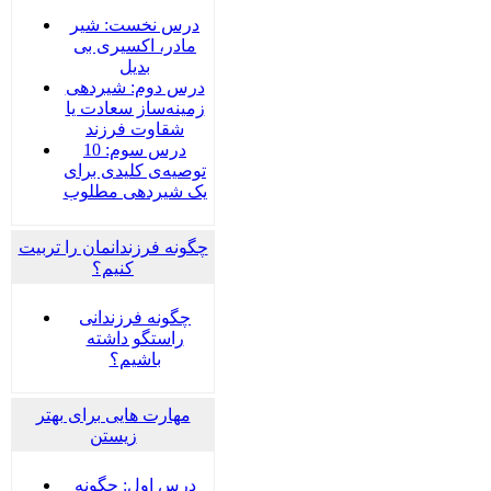
درس نخست: شیر
مادر، اکسیری بی
بدیل
درس دوم: شیردهی
زمینه‌ساز سعادت یا
شقاوت فرزند
درس سوم: 10
توصیه‌ی کلیدی برای
یک شیردهی مطلوب
چگونه فرزندانمان را تربیت
کنیم؟
چگونه فرزندانی
راستگو داشته
باشیم؟
مهارت هایی برای بهتر
زیستن
درس اول: چگونه