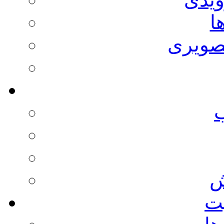
ا
صویری
ش
يت