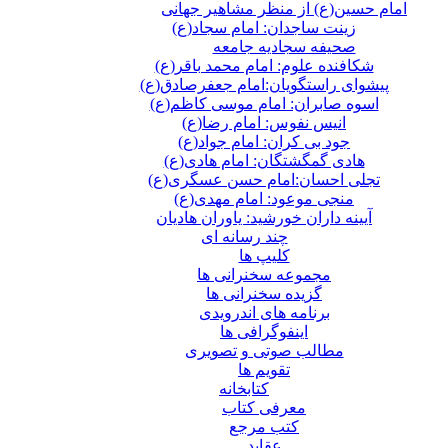
امام حسین(ع) از منظر مشاهیر جهانی
زینت ساجدان: امام سجاد(ع)
صحیفه سجادیه جامعه
شکافنده علوم: امام محمد باقر(ع)
پیشوای راستگویان:امام جعفرصادق(ع)
اسوه صابران: امام موسی کاظم(ع)
انیس نفوس: امام رضا(ع)
جود بی کران: امام جواد(ع)
هادی گمگشتگان: امام هادی(ع)
تجلی احسان:امام حسن عسگری(ع)
منجی موعود: امام مهدی(ع)
آیینه داران خورشید: یاوران هادیان
چند رسانه ای
کلیپ ها
مجموعه سخنرانی ها
گزیده سخنرانی ها
برنامه های اندرویدی
اینفوگرافی ها
مطالب صوتی و تصویری
تقویم ها
كتابخانه
معرفی کتاب
کتب مرجع
عقاید