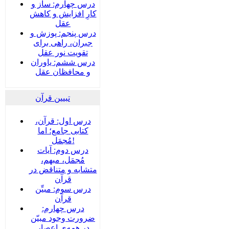
درس چهارم: ساز و
کارِ افزایش و کاهش
عقل
درس پنجم: پوزش و
جبران، راهی برای
تقویت نور عقل
درس ششم: یاوران
و محافظان عقل
تبیین قرآن
درس اول: قرآن،
کتابی جامع؛ اما
مُجمَل!
درس دوم: آیات
مُجمَل، مبهم،
متشابه و متناقض در
قرآن
درس سوم: مبیِّن
قرآن
درس چهارم:
ضرورت وجود مبیّن
در همه‌ی اعصار