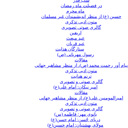
شب قدر
در فضیلت ماه رمضان
ماه محرم
حسین (ع) از منظر اندیشمندان غیر مسلمان
متون ادبی تذکری
گالری صوتی تصویری
اربعین
عید مبعث
عید قربان
ستارگان هدایت
رسول مهربانی (ص)
مقالات
پیام آور رحمت محمد (ص)، از منظر مشاهیر جهانی
متون ادبی تذکری
ترنم هدایت
گالری صوتی و تصویری
امیر نیکان: امام علی(ع)
مقالات
امیرالمومنین علی(ع)، از منظر مشاهیر جهانی
متون ادبی تذکری
گالری صوتی و تصویری
بانوی مهر: فاطمه (س)
دریای حُسن: امام حسن(ع)
مولای بهشتیان: امام حسین(ع)