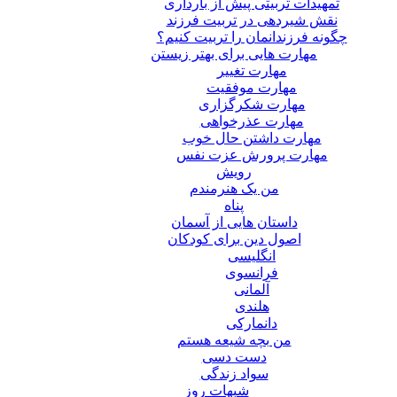
تمهیدات تربیتی پیش از بارداری
نقش شیردهی در تربیت فرزند
چگونه فرزندانمان را تربیت کنیم؟
مهارت هایی برای بهتر زیستن
مهارت تغییر
مهارت موفقیت
مهارت شکرگزاری
مهارت عذرخواهی
مهارت داشتن حال خوب
مهارت پرورش عزت نفس
رویش
من یک هنرمندم
پناه
داستان هایی از آسمان
اصول دین برای کودکان
انگلیسی
فرانسوی
آلمانی
هلندی
دانمارکی
من بچه شیعه هستم
دست دسی
سواد زندگی
شبهات روز