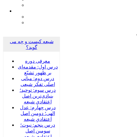
شیعه کیست و چه می
گوید؟
معرفی دوره
درس اول: مقدمه‌ای
بر ظهور تشیّع
درس دوم: مبانی
اصلی تفکر شیعی
درس سوم: توحید؛
بنیادی‌‌ترین اصل
اعتقادیِ شیعه
درس چهارم: عدل
الهی؛ دومین اصل
اعتقادیِ شیعه
درس پنجم: نبوت؛
سومین اصل
اعتقادیِ شیعه