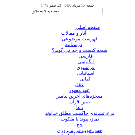
جمعه, 15 مرداد 1405
21. صفر 1448
جستجو
صفحه اصلي
آثار و مقالات
فهرست موضوعی
درسنامه
شیعه کیست و چه می گوید؟
فارسی
انگلیسی
فرانسوی
اسپانیایی
آلمانی
عقل
عهد معهود
معجزه‌های آخرین پیامبر
تبيين قرآن
دعا
بداء، نشانه‌ی حاکمیت مطلق خداوند
نماز، پیوند با ملکوت
حج
حس خوب فرزندپروری