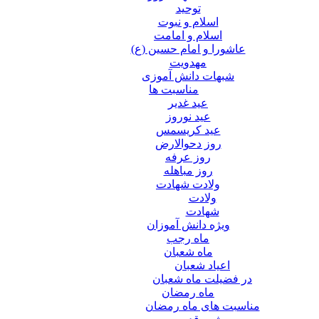
توحید
اسلام و نبوت
اسلام و امامت
عاشورا و امام حسین (ع)
مهدویت
شبهات دانش آموزی
مناسبت ها
عید غدير
عید نوروز
عید کریسمس
روز دحوالارض
روز عرفه
روز مباهله
ولادت شهادت
ولادت
شهادت
ویژه دانش آموزان
ماه رجب
ماه شعبان
اعیاد شعبان
در فضیلت ماه شعبان
ماه رمضان
مناسبت های ماه رمضان