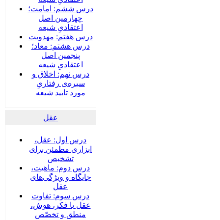
درس ششم: امامت؛
چهارمین اصل
اعتقادیِ شیعه
درس هفتم: مهدویت
درس هشتم: معاد؛
پنجمین اصل
اعتقادیِ شیعه
درس نهم: اخلاق و
سیره‌ی رفتاریِ
مورد تایید شیعه
عقل
درس اول: عقل،
ابزاری مطمئن برای
تشخیص
درس دوم: ماهیت،
جایگاه و ویژگی‌های
عقل
درس سوم: تفاوت
عقل با فکر، هوش،
منطق و تخصّص