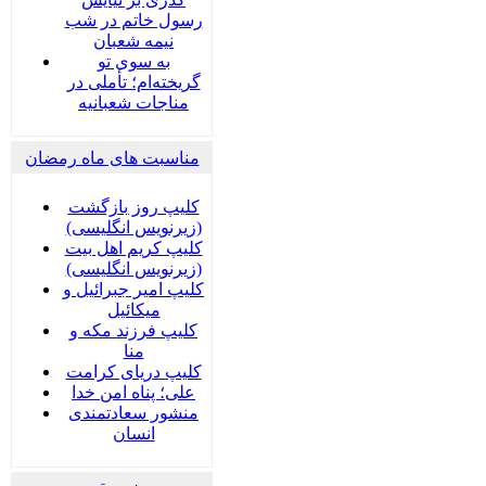
رسول خاتم در شب
نیمه شعبان
به سوی تو
گریخته‌ام؛ تأملی در
مناجات شعبانیه
مناسبت های ماه رمضان
کلیپ روز بازگشت
(زیرنویس انگلیسی)
کلیپ کریم اهل بیت
(زیرنویس انگلیسی)
کلیپ امیر جبرائیل و
میکائیل
کلیپ فرزند مکه و
منا
کلیپ دریای کرامت
علی؛ پناه امن خدا
منشور سعادتمندی
انسان