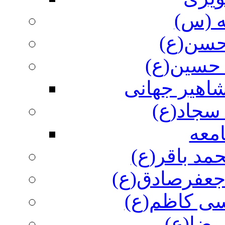
ه (س)
 حسن(ع)
 حسین(ع)
اهیر جهانی
سجاد(ع)
معه
مد باقر(ع)
 جعفرصادق(ع)
سی کاظم(ع)
رضا(ع)