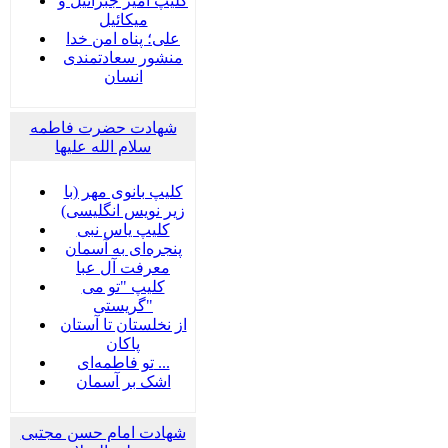
کلیپ امیر جبرائیل و
میکائیل
علی؛ پناه امن خدا
منشور سعادتمندی
انسان
شهادت حضرت فاطمه
سلام الله علیها
کلیپ بانوی مهر (با
زیر نویس انگلیسی)
کلیپ یاس نبی
پنجره‌ای به آسمان
معرفت آل عبا
کلیپ "تو می
گریستی"
از نخلستان تا آستان
پاکان
تو فاطمه‌ای ...
اشک بر آسمان
شهادت امام حسن مجتبی