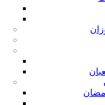
زان
بان
مضان