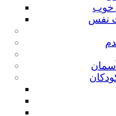
 خوب
 نفس
دم
آسمان
ودکان