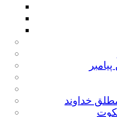
پیامبر
مطلق خداوند
لکوت