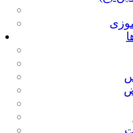
وزی
ا
س
ض
ت