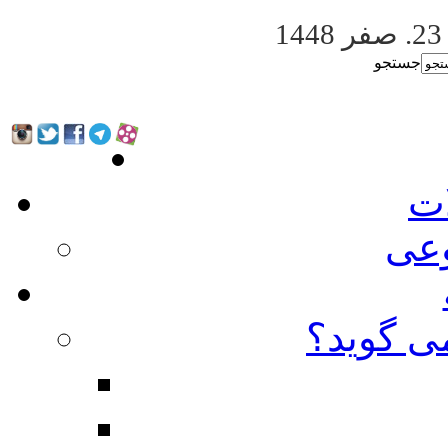
. صفر 1448
جستجو
ات
عی
ی گوید؟