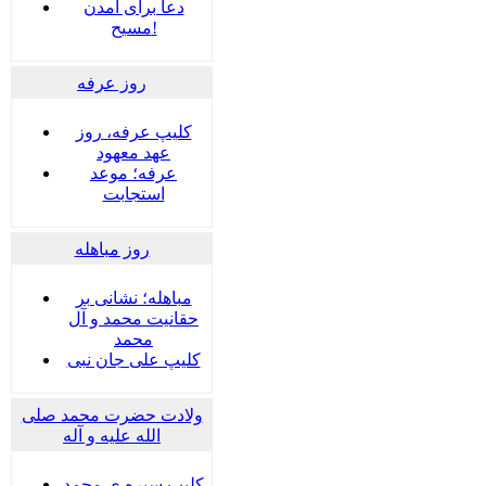
دعا برای آمدن
مسیح!
روز عرفه
کلیپ عرفه، روز
عهد معهود
عرفه؛ موعد
استجابت
روز مباهله
مباهله؛ نشانی بر
حقانیت محمد و آل
محمد
کلیپ علی جان نبی
ولادت حضرت محمد صلی
الله علیه و آله
کلیپ سیره ی محمد