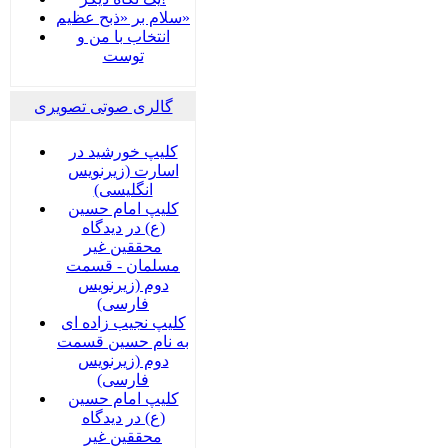
سلام بر «ذبح عظیم»
انتخاب با من و
توست
گالری صوتی تصویری
کلیپ خورشید در
اسارت (زیرنویس
انگلیسی)
کلیپ امام حسین
(ع) در دیدگاه
محققین غیر
مسلمان - قسمت
دوم (زیرنویس
فارسی)
کلیپ نجیب زاده ای
به نام حسین قسمت
دوم (زیرنویس
فارسی)
کلیپ امام حسین
(ع) در دیدگاه
محققین غیر