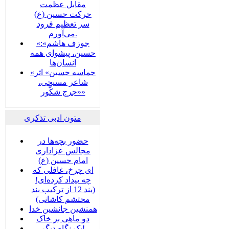
مقابل عظمت
حرکت حسین (ع)
سر تعظیم فرود
می‌آورم.
«جوزف هاشم»:
حسین، پیشوای همه
انسان‌ها
«حماسه حسین» اثر
شاعر مسیحی،
«جرج شکّور»
متون ادبی تذکری
حضور بچه‌‌‌ها در
مجالس عزاداری
امام حسین (ع)
ای چرخ، غافلی که
چه بیداد کرده‌ای!
(بند 12 از ترکیب بند
محتشم کاشانی)
همنشین جانشین خدا
دو ماهی بر خاک
یک نگاه دیگر!