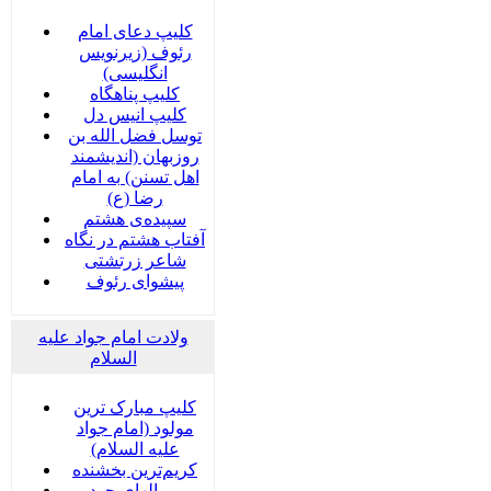
کلیپ دعای امام
رئوف (زیرنویس
انگلیسی)
کلیپ پناهگاه
کلیپ انیس دل
توسل فضل الله بن
روزبهان (اندیشمند
اهل تسنن) به امام
رضا (ع)
سپیده‌ی هشتم
آفتاب هشتم در نگاه
شاعر زرتشتی
پیشوای رئوف
ولادت امام جواد علیه
السلام
کلیپ مبارک ترین
مولود (امام جواد
علیه السلام)
کریم‌ترین بخشنده
بر بالهای جود