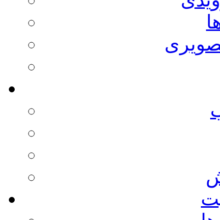
ا
صویری
ش
يت