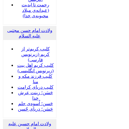
رحمت تا ابدیت
(عیدانه‌ی میلاد
محبوبه‌ی خدا)
ولادت امام حسن مجتبی
علیه السلام
کلیپ کریم‌تر از
کریم (زیرنویس
فارسی)
کلیپ کریم اهل بیت
(زیرنویس انگلیسی)
کلیپ فرزند مکه و
منا
کلیپ دریای کرامت
حَسَن؛ زینت عرش
خدا
حَسن؛ اُسوه‌ی حلم
حَسَن؛ دریای حُسن
ولادت امام حسین علیه