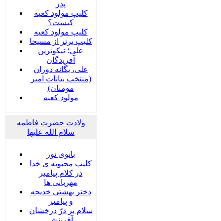
پدر
کلیپ مولود کعبه
کیست؟
کلیپ مولود کعبه
کلیپ برتر از مسیحا
علی؛ نیکوترین
آفریدگان
علی، یگانه دوران
(منتخب بیانات امیر
مومنان)
مولود کعبه
ولادت حضرت فاطمه
سلام الله علیها
بانوی نور
کلیپ محبوبه ی خدا
در کلام پیامبر
مهربانی ها
دختر بهشتی خدیجه
و پیامبر
سلام بر درّ درخشان
آفرینش