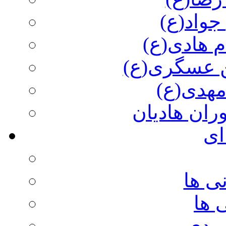
جواد(ع)
م هادی(ع)
 عسگری(ع)
مهدی(ع)
وران هادیان
ای
ی ها
 ها
ویدی