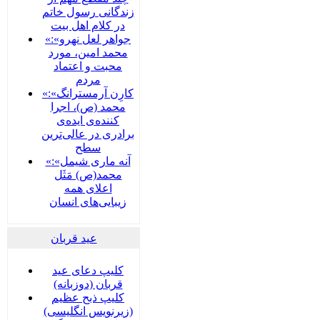
زندگانی رسول خاتم
در کلام اهل بیت
«جواهر لعل نهرو»:
محمد امین، مورد
محبت و اعتماد
مردم
«کارِن آرمسترانگ»:
محمد (ص)، اجرا
کننده‌ی ایده‌ی
برادری در عالی‌ترین
سطح
«آنه ماری شیمل»:
محمد(ص) مَثَل
اعلای همه
زیبایی‌های انسان
عید قربان
کلیپ دعای عید
قربان (دوزبانه)
کلیپ ذبح عظیم
(زیرنویس انگلیسی)