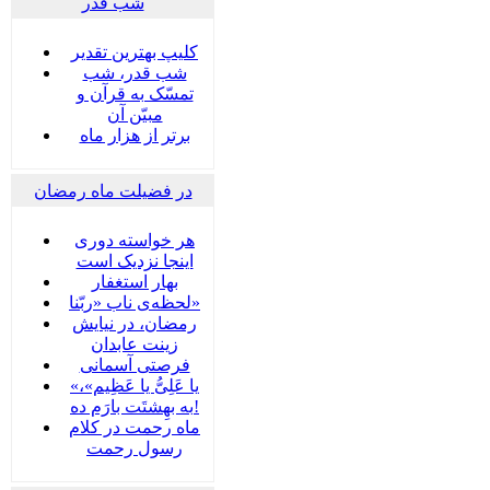
شب قدر
کلیپ بهترین تقدیر
شب قدر، شب
تمسّک به قرآن و
مبیّن آن
برتر از هزار ماه
در فضیلت ماه رمضان
هر خواسته دوری
اینجا نزدیک است
بهار استغفار
لحظه‌ی ناب «ربّنا»
رمضان، در نیایش
زینت عابدان
فرصتی آسمانی
«یا عَلِیُّ یا عَظِیم»،
به بهِشتَت بارَم ده!
ماه رحمت در کلام
رسول رحمت