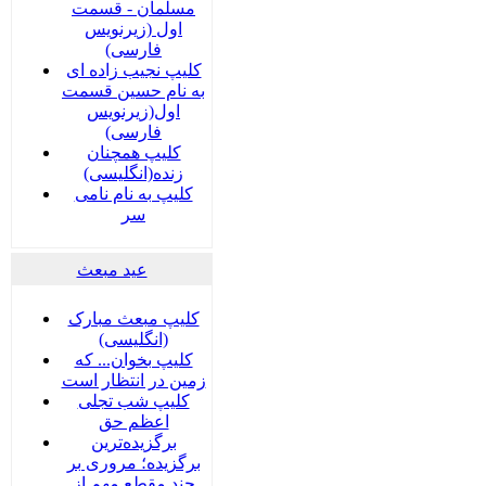
مسلمان - قسمت
اول (زیرنویس
فارسی)
کلیپ نجیب زاده ای
به نام حسین قسمت
اول(زیرنویس
فارسی)
کلیپ همچنان
زنده(انگلیسی)
کلیپ به نام نامی
سر
عید مبعث
کلیپ مبعث مبارک
(انگلیسی)
کلیپ بخوان... که
زمین در انتظار است
کلیپ شب تجلی
اعظم حق
برگزیده‌ترین
برگزیده؛ مروری بر
چند مقطع مهم از