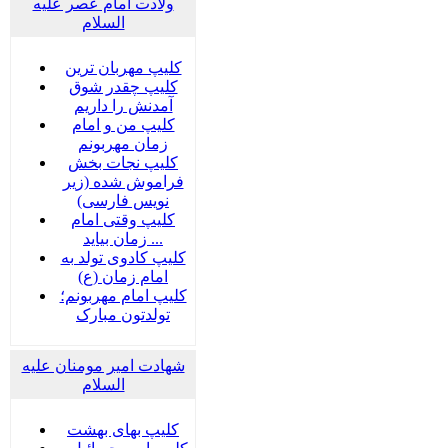
ولادت امام عصر علیه
السلام
کلیپ مهربان ترین
کلیپ چقدر شوق
آمدنش را داریم
کلیپ من و امام
زمان مهربونم
کلیپ نجات بخش
فراموش شده (زیر
نویس فارسی)
کلیپ وقتی امام
زمان بیاید ...
کلیپ کادوی تولد به
امام زمان (ع)
کلیپ امام مهربونم؛
تولدتون مبارک
شهادت امیر مومنان علیه
السلام
کلیپ بهای بهشت