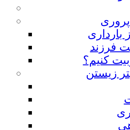
روری
 بارداری
ت فرزند
بیت کنیم؟
تر زیستن
ت
ری
هی