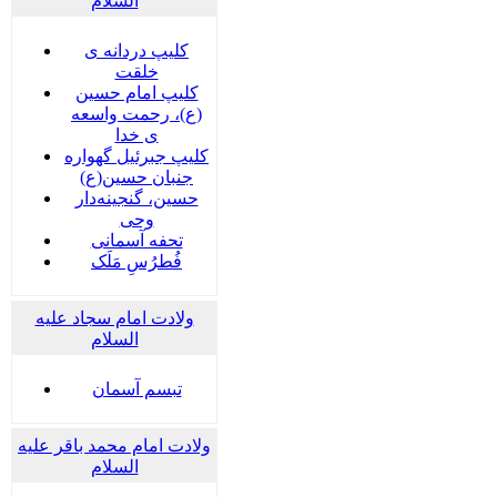
السلام
کلیپ دردانه ی
خلقت
کلیپ امام حسین
(ع)، رحمت واسعه
ی خدا
کلیپ جبرئیل گهواره
جنبان حسین(ع)
حسین، گنجینه‌دار
وحی
تحفه آسمانی
فُطرُسِ مَلَک
ولادت امام سجاد علیه
السلام
تبسم آسمان
ولادت امام محمد باقر علیه
السلام