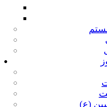
ستم
ز
ت
ت
ین (ع)