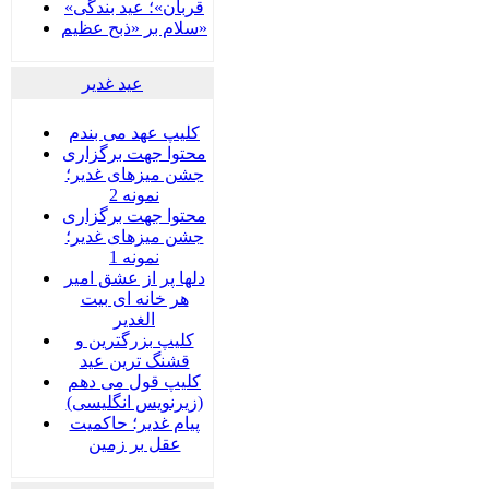
«قربان»؛ عید بندگی
سلام بر «ذبح عظیم»
عید غدير
کلیپ عهد می بندم
محتوا جهت برگزاری
جشن میزهای غدیر؛
نمونه 2
محتوا جهت برگزاری
جشن میزهای غدیر؛
نمونه 1
دلها پر از عشق امیر
هر خانه ای بیت
الغدیر
کلیپ بزرگترین و
قشنگ ترین عید
کلیپ قول می دهم
(زیرنویس انگلیسی)
پیام غدیر؛ حاکمیت
عقل بر زمین