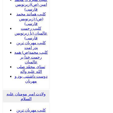
امین (ص)(زیرنویس
فارسی)
کلیپ همانند محمد
(ص) (زیرنویس
فارسی)
کلیپ رحمت
عالمیان (با زیرنویس
فارسی)
کلیپ مهربان ترین
پدر امت
کلیپ محمد(ص) همه
رحمت خدا بر
عالمیان
تمنای محمّد صلی
الله علیه وآله
دوست داشتنی بود و
مهربان
ولادت امیر مومنان علیه
السلام
کلیپ مهربان ترین