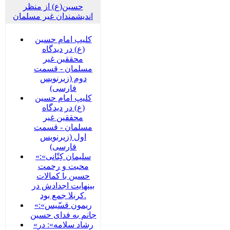
حسین(ع) از منظر
اندیشمندان غیر مسلمان
کلیپ امام حسین
(ع) در دیدگاه
محققین غیر
مسلمان - قسمت
دوم (زیرنویس
فارسی)
کلیپ امام حسین
(ع) در دیدگاه
محققین غیر
مسلمان - قسمت
اول (زیرنویس
فارسی)
«سلیمان کِتّانی»:
محبت و رحمت
حسین با کمالات
بینهایت اجدادش در
کربلا جمع بود.
«ریمون قسّیس»:
جانم به فدای حسین
«رشاد سلامه»: در