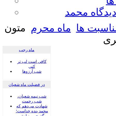
ها
ديدگاه محمد
ناسبت ها
ماه محرم
متون
ری
ماه رجب
کافی است لب تر
کنی
شب آرزوها
در فضیلت ماه شعبان
شب نیمه شعبان،
شب رحمت
شهادت می‌دهم که
محمد بنده خداست؛
گذری بر نیایش