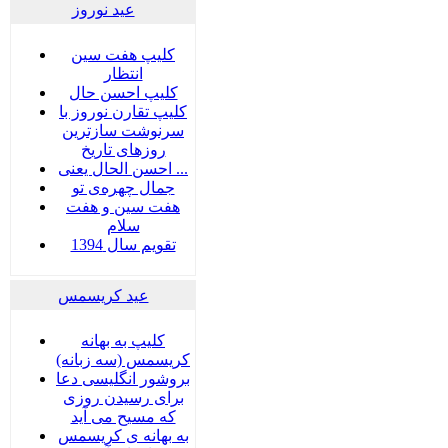
عید نوروز
کلیپ هفت سین
انتظار
کلیپ احسن حال
کلیپ تقارن نوروز با
سرنوشت سازترین
روزهای تاریخ
احسن الحال یعنی ...
جمال چهره‌ی تو
هفت سين و هفت
سلام
تقویم سال 1394
عید کریسمس
کلیپ به بهانه
کریسمس (سه زبانه)
بروشور انگلیسی دعا
برای رسیدن روزی
که مسیح می آید
به بهانه ی کریسمس