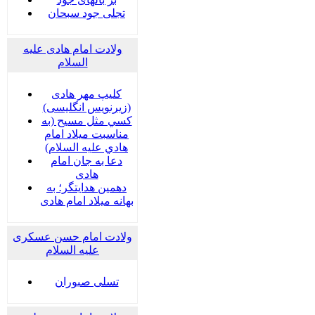
تجلی جود سبحان
ولادت امام هادی علیه
السلام
کلیپ مهر هادی
(زیرنویس انگلیسی)
كسي مثل مسيح (به
مناسبت ميلاد امام
هادي عليه السلام)
دعا به جان امام
هادی
دهمین هدایتگر؛ به
بهانه میلاد امام هادی
ولادت امام حسن عسکری
علیه السلام
تسلی صبوران