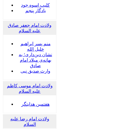
کلیپ اسوه جود
یادگار پنجم
ولادت امام جعفر صادق
علیه السلام
منم پسر ابراهیم
خلیل الله
نشان دین‌داری؛ به
بهانه‌ی میلاد امام
صادق
وارث صدیق نبی
ولادت امام موسی کاظم
علیه السلام
هفتمین هدایتگر
ولادت امام رضا علیه
السلام