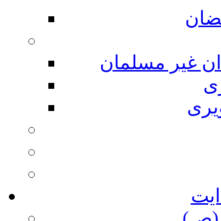
ضان
ان غیر مسلمان
ی
یری
ایت
(ص)