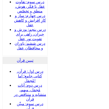
درس سوم: تفاوت
عقل با فکر، هوش،
منطق و تخصّص
درس چهارم: ساز و
کارِ افزایش و کاهش
عقل
درس پنجم: پوزش و
جبران، راهی برای
تقویت نور عقل
درس ششم: یاوران
و محافظان عقل
تبیین قرآن
درس اول: قرآن،
کتابی جامع؛ اما
مُجمَل!
درس دوم: آیات
مُجمَل، مبهم،
متشابه و متناقض در
قرآن
درس سوم: مبیِّن
قرآن