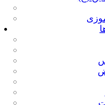
وزی
ا
س
ض
ت