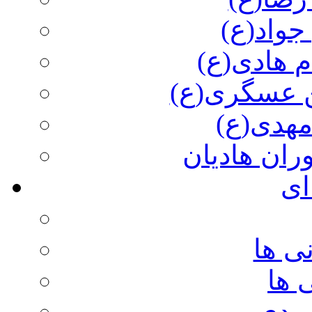
جواد(ع)
م هادی(ع)
 عسگری(ع)
مهدی(ع)
وران هادیان
ای
ی ها
 ها
ویدی