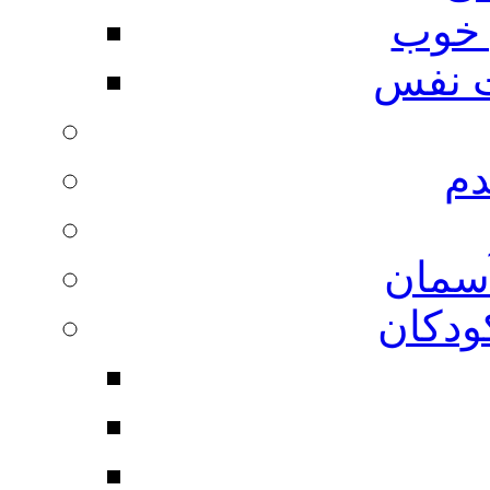
 خوب
 نفس
دم
آسمان
ودکان