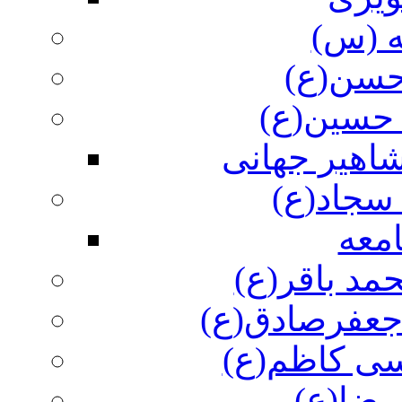
ه (س)
 حسن(ع)
 حسین(ع)
اهیر جهانی
سجاد(ع)
معه
مد باقر(ع)
 جعفرصادق(ع)
سی کاظم(ع)
رضا(ع)