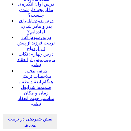
درس اول: انگیزه‌ی
ما از بچه دار شدن
چیست؟
درس دوم: آیا برای
پدر و مادر شدن،
آماده‌ایم؟
درس سوم: آغاز
تربیت فرزند از پیش
از ازدواج!
درس چهارم: نکات
تربیتی پیش از انعقاد
نطفه
درس پنجم:
ملاحظات تربیتی
هنگام انعقاد نطفه
ضمیمه‌: شرایط،
زمان و مکان
مناسب جهت انعقاد
نطفه
نقش شیردهی در تربیت
فرزند