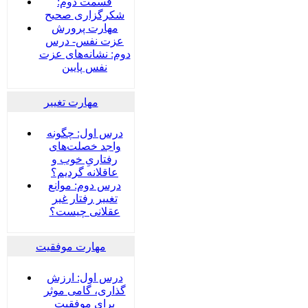
قسمت دوم:
شکرگزاری صحیح
مهارت پرورش
عزت نفس- درس
دوم: نشانه‌های عزت
نفس پایین
مهارت تغییر
درس اول: چگونه
واجد خصلت‌های
رفتاریِ خوب و
عاقلانه گردیم؟
درس دوم: موانع
تغییر رفتار غیر
عقلانی چیست؟
مهارت موفقیت
درس اول: ارزش
گذاری، گامی موثر
برای موفقیت