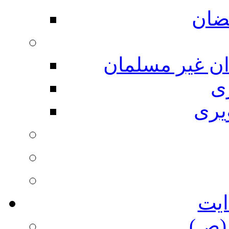
ضان
ان غیر مسلمان
ی
یری
ایت
(ص)