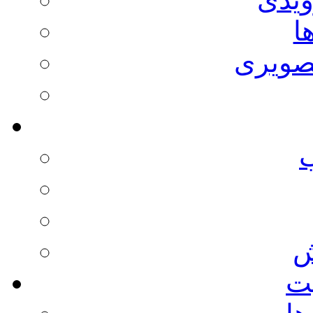
ا
صویری
ش
يت