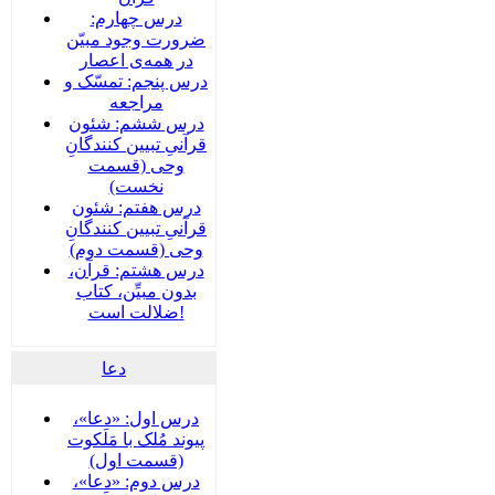
درس چهارم:
ضرورت وجود مبیّن
در همه‌ی اعصار
درس پنجم: تمسّک و
مراجعه
درس ششم: شئون
قرآنیِ تبیین کنندگانِ
وحی (قسمت
نخست)
درس هفتم: شئون
قرآنیِ تبیین کنندگانِ
وحی (قسمت دوم)
درس هشتم: قرآن،
بدون مبیِّن، کتاب
ضلالت است!
دعا
درس اول: «دعا»،
پیوند مُلک با مَلَکوت
(قسمت اول)
درس دوم: «دعا»،