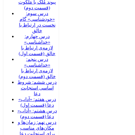
پیوند مُلک با مَلَکوت
(قسمت دوم)
درس سوم:
«خودشناسی» گام
نخست در ارتباط با
خالق
درس چهارم:
«خداشناسی»
لازمه‌ی ارتباط با
خالق (قسمت اول)
درس پنجم:
«خداشناسی»
لازمه‌ی ارتباط با
خالق (قسمت دوم)
درس ششم: شروط
اساسی استجابت
دعا
درس هفتم: «آداب»
دعا (قسمت اول)
درس هشتم: «آداب»
دعا (قسمت دوم)
درس نهم: زمان‌ها و
مکان‌های مناسب
برای استجابت دعا