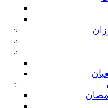
زان
بان
مضان