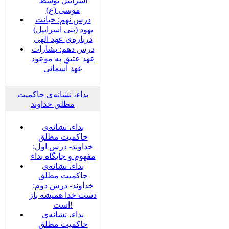
اسراییل توسط
موسی (ع)
درس نهم: خیانت
یهود (بنی اسراییل)
درباره‌ی عهد الهی
درس دهم: بشارات
عهد عتیق به موعود
عهد آسمانی
بداء، نشانه‌ی حاکمیت
مطلق خداوند
بداء، نشانه‌ی
حاکمیت مطلق
خداوند- درس اول:
مفهوم و جایگاه بداء
بداء، نشانه‌ی
حاکمیت مطلق
خداوند- درس دوم:
دست خدا همیشه باز
است!
بداء، نشانه‌ی
حاکمیت مطلق