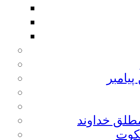
پیامبر
مطلق خداوند
لکوت