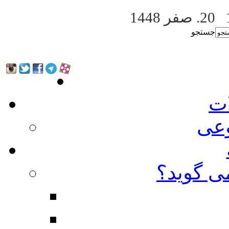
20. صفر 1448
جستجو
ات
عی
ی گوید؟