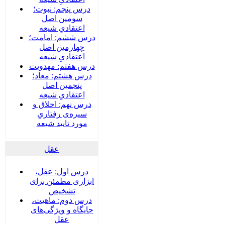
درس پنجم: نبوت؛
سومین اصل
اعتقادیِ شیعه
درس ششم: امامت؛
چهارمین اصل
اعتقادیِ شیعه
درس هفتم: مهدویت
درس هشتم: معاد؛
پنجمین اصل
اعتقادیِ شیعه
درس نهم: اخلاق و
سیره‌ی رفتاریِ
مورد تایید شیعه
عقل
درس اول: عقل،
ابزاری مطمئن برای
تشخیص
درس دوم: ماهیت،
جایگاه و ویژگی‌های
عقل