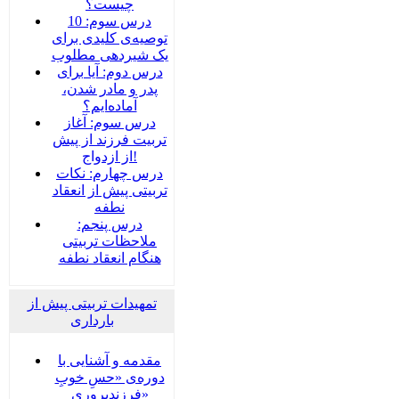
چیست؟
درس سوم: 10
توصیه‌ی کلیدی برای
یک شیردهی مطلوب
درس دوم: آیا برای
پدر و مادر شدن،
آماده‌ایم؟
درس سوم: آغاز
تربیت فرزند از پیش
از ازدواج!
درس چهارم: نکات
تربیتی پیش از انعقاد
نطفه
درس پنجم:
ملاحظات تربیتی
هنگام انعقاد نطفه
تمهیدات تربیتی پیش از
بارداری
مقدمه و آشنایی با
دوره‌ی «حسِ خوبِ
فرزندپروری»