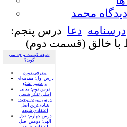
ها
ديدگاه محمد
درسنامه
دعا
درس پنجم:
 با خالق (قسمت دوم)
شیعه کیست و چه می
گوید؟
معرفی دوره
درس اول: مقدمه‌ای
بر ظهور تشیّع
درس دوم: مبانی
اصلی تفکر شیعی
درس سوم: توحید؛
بنیادی‌‌ترین اصل
اعتقادیِ شیعه
درس چهارم: عدل
الهی؛ دومین اصل
اعتقادیِ شیعه