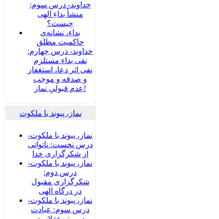
خداوند- درس سوم:
منشأ بداءِ الهی
چیست؟
بداء، نشانه‌ی
حاکمیت مطلق
خداوند- درس چهارم:
نفی بداء مستلزم
نفی اثر دعا، استغفار
و صدقه و موجب
عدم قبولیِ نماز!
نماز، پیوند با ملکوت
نماز، پیوند با ملکوت-
درس نخست: ناتوانی
از شکرگزاری خدا
نماز، پیوند با ملکوت-
درس دوم:
شکرگزاری مقبول
در درگاه الهی
نماز، پیوند با ملکوت-
درس سوم: عبادت
در پرتو عقلانیت