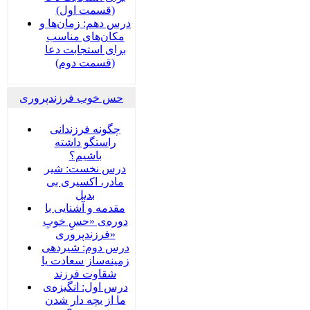
(قسمت اول)
درس دهم: زمان‌ها و
مکان‌های مناسب
برای استجابت دعا
(قسمت دوم)
حس خوب فرزندپروری
چگونه فرزندانی
راستگو داشته
باشیم؟
درس نخست: شیر
مادر، اکسیری بی
بدیل
مقدمه و آشنایی با
دوره‌ی «حسِ خوبِ
فرزندپروری»
درس دوم: شیردهی
زمینه‌ساز سعادت یا
شقاوت فرزند
درس اول: انگیزه‌ی
ما از بچه دار شدن