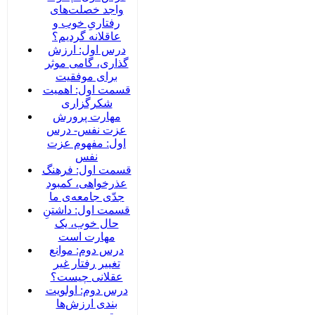
واجد خصلت‌های
رفتاریِ خوب و
عاقلانه گردیم؟
درس اول: ارزش
گذاری، گامی موثر
برای موفقیت
قسمت اول: اهمیت
شکرگزاری
مهارت پرورش
عزت نفس- درس
اول: مفهوم عزت
نفس
قسمت اول: فرهنگ
عذرخواهی، کمبود
جدّی جامعه‌ی ما
قسمت اول: داشتنِ
حال خوب، یک
مهارت است
درس دوم: موانع
تغییر رفتار غیر
عقلانی چیست؟
درس دوم: اولویت
بندی ارزش‌ها