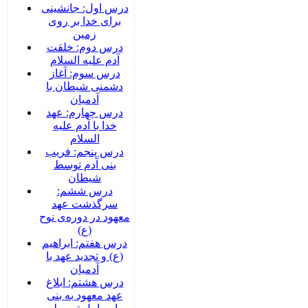
درس اول: جانشینی
برای خدا بر روی
زمین
درس دوم: خلقت
آدم علیه السلام
درس سوم: آغاز
دشمنی شیطان با
آدمیان
درس چهارم: عهد
خدا با آدم علیه
السلام
درس پنجم: فریب
بنی آدم توسط
شیطان
درس ششم:
سرگذشت عهد
معهود در دوره‌‌ی نوح
(ع)
درس هفتم: ابراهیم
(ع) و تجدید عهد با
آدمیان
درس هشتم: ابلاغ
عهد معهود به بنی