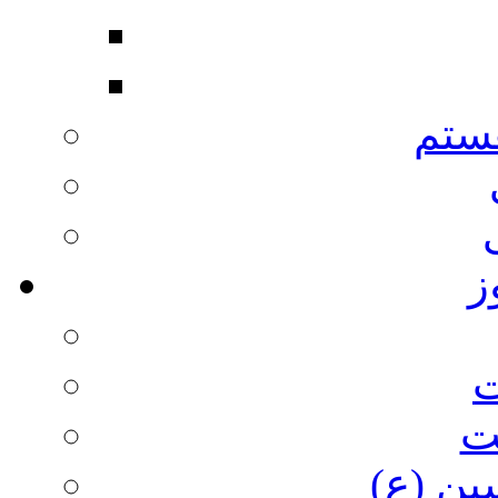
ستم
ز
ت
ت
ین (ع)