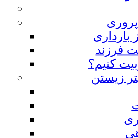
روری
 بارداری
ت فرزند
بیت کنیم؟
تر زیستن
ت
ری
هی