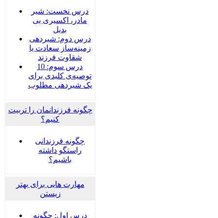
درس نخست: شیر
مادر، اکسیری بی
بدیل
درس دوم: شیردهی
زمینه‌ساز سعادت یا
شقاوت فرزند
درس سوم: 10
توصیه‌ی کلیدی برای
یک شیردهی مطلوب
چگونه فرزندانمان را تربیت
کنیم؟
چگونه فرزندانی
راستگو داشته
باشیم؟
مهارت هایی برای بهتر
زیستن
درس اول: چگونه