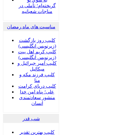
گریخته‌ام؛ تأملی در
مناجات شعبانیه
مناسبت های ماه رمضان
کلیپ روز بازگشت
(زیرنویس انگلیسی)
کلیپ کریم اهل بیت
(زیرنویس انگلیسی)
کلیپ امیر جبرائیل و
میکائیل
کلیپ فرزند مکه و
منا
کلیپ دریای کرامت
علی؛ پناه امن خدا
منشور سعادتمندی
انسان
شب قدر
کلیپ بهترین تقدیر