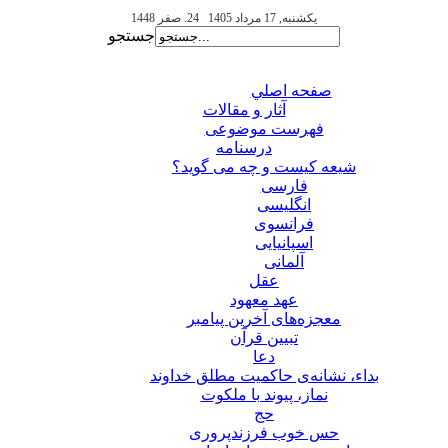
یکشنبه, 17 مرداد 1405
24. صفر 1448
جستجو
صفحه اصلي
آثار و مقالات
فهرست موضوعی
درسنامه
شیعه کیست و چه می گوید؟
فارسی
انگلیسی
فرانسوی
اسپانیایی
آلمانی
عقل
عهد معهود
معجزه‌های آخرین پیامبر
تبيين قرآن
دعا
بداء، نشانه‌ی حاکمیت مطلق خداوند
نماز، پیوند با ملکوت
حج
حس خوب فرزندپروری