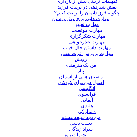
تمهیدات تربیتی پیش از بارداری
نقش شیردهی در تربیت فرزند
چگونه فرزندانمان را تربیت کنیم؟
مهارت هایی برای بهتر زیستن
مهارت تغییر
مهارت موفقیت
مهارت شکرگزاری
مهارت عذرخواهی
مهارت داشتن حال خوب
مهارت پرورش عزت نفس
رویش
من یک هنرمندم
پناه
داستان هایی از آسمان
اصول دین برای کودکان
انگلیسی
فرانسوی
آلمانی
هلندی
دانمارکی
من بچه شیعه هستم
دست دسی
سواد زندگی
شبهات روز