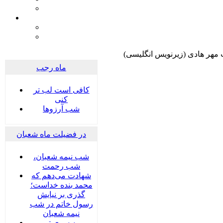
 مهر هادی (زیرنویس انگلیسی)
ماه رجب
کافی است لب تر
کنی
شب آرزوها
در فضیلت ماه شعبان
شب نیمه شعبان،
شب رحمت
شهادت می‌دهم که
محمد بنده خداست؛
گذری بر نیایش
رسول خاتم در شب
نیمه شعبان
به سوی تو