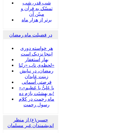
شب قدر، شب
تمسّک به قرآن و
مبیّن آن
برتر از هزار ماه
در فضیلت ماه رمضان
هر خواسته دوری
اینجا نزدیک است
بهار استغفار
لحظه‌ی ناب «ربّنا»
رمضان، در نیایش
زینت عابدان
فرصتی آسمانی
«یا عَلِیُّ یا عَظِیم»،
به بهِشتَت بارَم ده!
ماه رحمت در کلام
رسول رحمت
حسین(ع) از منظر
اندیشمندان غیر مسلمان