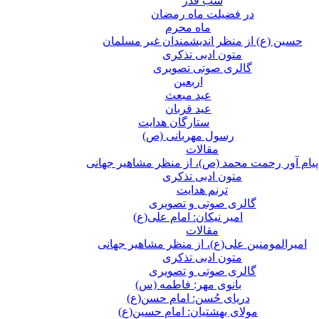
شب قدر
در فضیلت ماه رمضان
ماه محرم
حسین (ع) از منظر اندیشمندان غیر مسلمان
متون ادبی تذکری
گالری صوتی تصویری
اربعین
عید مبعث
عید قربان
ستارگان هدایت
رسول مهربانی (ص)
مقالات
پیام آور رحمت محمد (ص)، از منظر مشاهیر جهانی
متون ادبی تذکری
ترنم هدایت
گالری صوتی و تصویری
امیر نیکان: امام علی(ع)
مقالات
امیرالمومنین علی(ع)، از منظر مشاهیر جهانی
متون ادبی تذکری
گالری صوتی و تصویری
بانوی مهر: فاطمه (س)
دریای حُسن: امام حسن(ع)
مولای بهشتیان: امام حسین(ع)