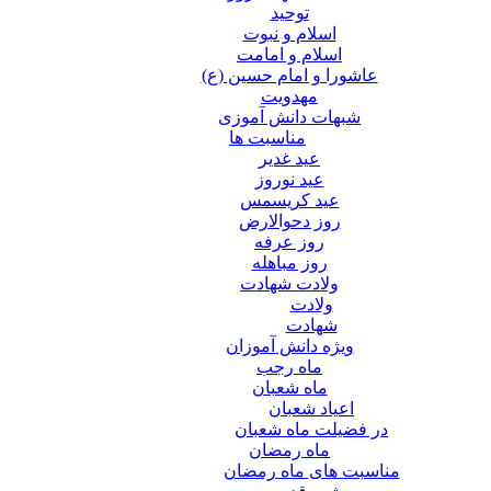
توحید
اسلام و نبوت
اسلام و امامت
عاشورا و امام حسین (ع)
مهدویت
شبهات دانش آموزی
مناسبت ها
عید غدير
عید نوروز
عید کریسمس
روز دحوالارض
روز عرفه
روز مباهله
ولادت شهادت
ولادت
شهادت
ویژه دانش آموزان
ماه رجب
ماه شعبان
اعیاد شعبان
در فضیلت ماه شعبان
ماه رمضان
مناسبت های ماه رمضان