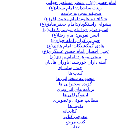
امام حسین(ع) از منظر مشاهیر جهانی
زینت ساجدان: امام سجاد(ع)
صحیفه سجادیه جامعه
شکافنده علوم: امام محمد باقر(ع)
پیشوای راستگویان:امام جعفرصادق(ع)
اسوه صابران: امام موسی کاظم(ع)
انیس نفوس: امام رضا(ع)
جود بی کران: امام جواد(ع)
هادی گمگشتگان: امام هادی(ع)
تجلی احسان:امام حسن عسگری(ع)
منجی موعود: امام مهدی(ع)
آیینه داران خورشید: یاوران هادیان
چند رسانه ای
کلیپ ها
مجموعه سخنرانی ها
گزیده سخنرانی ها
برنامه های اندرویدی
اینفوگرافی ها
مطالب صوتی و تصویری
تقویم ها
كتابخانه
معرفی کتاب
کتب مرجع
عقاید