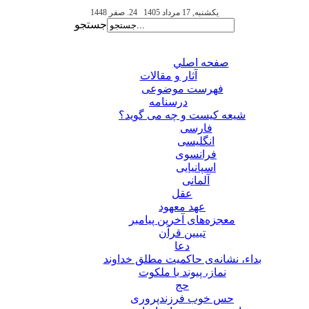
یکشنبه, 17 مرداد 1405
24. صفر 1448
جستجو
صفحه اصلي
آثار و مقالات
فهرست موضوعی
درسنامه
شیعه کیست و چه می گوید؟
فارسی
انگلیسی
فرانسوی
اسپانیایی
آلمانی
عقل
عهد معهود
معجزه‌های آخرین پیامبر
تبيين قرآن
دعا
بداء، نشانه‌ی حاکمیت مطلق خداوند
نماز، پیوند با ملکوت
حج
حس خوب فرزندپروری