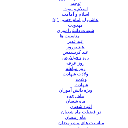
توحید
اسلام و نبوت
اسلام و امامت
عاشورا و امام حسین (ع)
مهدویت
شبهات دانش آموزی
مناسبت ها
عید غدير
عید نوروز
عید کریسمس
روز دحوالارض
روز عرفه
روز مباهله
ولادت شهادت
ولادت
شهادت
ویژه دانش آموزان
ماه رجب
ماه شعبان
اعیاد شعبان
در فضیلت ماه شعبان
ماه رمضان
مناسبت های ماه رمضان