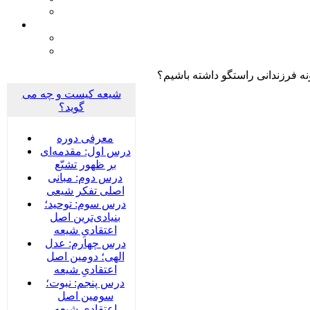
ه فرزندانی راستگو داشته باشیم؟
شیعه کیست و چه می
گوید؟
معرفی دوره
درس اول: مقدمه‌ای
بر ظهور تشیّع
درس دوم: مبانی
اصلی تفکر شیعی
درس سوم: توحید؛
بنیادی‌‌ترین اصل
اعتقادیِ شیعه
درس چهارم: عدل
الهی؛ دومین اصل
اعتقادیِ شیعه
درس پنجم: نبوت؛
سومین اصل
اعتقادیِ شیعه