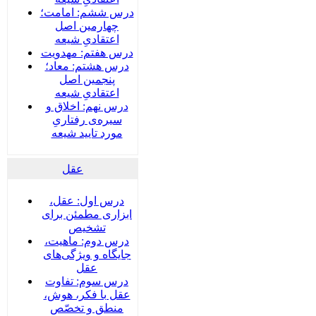
درس ششم: امامت؛
چهارمین اصل
اعتقادیِ شیعه
درس هفتم: مهدویت
درس هشتم: معاد؛
پنجمین اصل
اعتقادیِ شیعه
درس نهم: اخلاق و
سیره‌ی رفتاریِ
مورد تایید شیعه
عقل
درس اول: عقل،
ابزاری مطمئن برای
تشخیص
درس دوم: ماهیت،
جایگاه و ویژگی‌های
عقل
درس سوم: تفاوت
عقل با فکر، هوش،
منطق و تخصّص