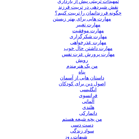
تمهیدات تربیتی پیش از بارداری
نقش شیردهی در تربیت فرزند
چگونه فرزندانمان را تربیت کنیم؟
مهارت هایی برای بهتر زیستن
مهارت تغییر
مهارت موفقیت
مهارت شکرگزاری
مهارت عذرخواهی
مهارت داشتن حال خوب
مهارت پرورش عزت نفس
رویش
من یک هنرمندم
پناه
داستان هایی از آسمان
اصول دین برای کودکان
انگلیسی
فرانسوی
آلمانی
هلندی
دانمارکی
من بچه شیعه هستم
دست دسی
سواد زندگی
شبهات روز