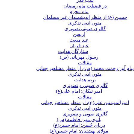
شب قدر
در فضیلت ماه رمضان
ماه محرم
حسین (ع) از منظر اندیشمندان غیر مسلمان
متون ادبی تذکری
گالری صوتی تصویری
اربعین
عید مبعث
عید قربان
ستارگان هدایت
رسول مهربانی (ص)
مقالات
پیام آور رحمت محمد (ص)، از منظر مشاهیر جهانی
متون ادبی تذکری
ترنم هدایت
گالری صوتی و تصویری
امیر نیکان: امام علی(ع)
مقالات
امیرالمومنین علی(ع)، از منظر مشاهیر جهانی
متون ادبی تذکری
گالری صوتی و تصویری
بانوی مهر: فاطمه (س)
دریای حُسن: امام حسن(ع)
مولای بهشتیان: امام حسین(ع)