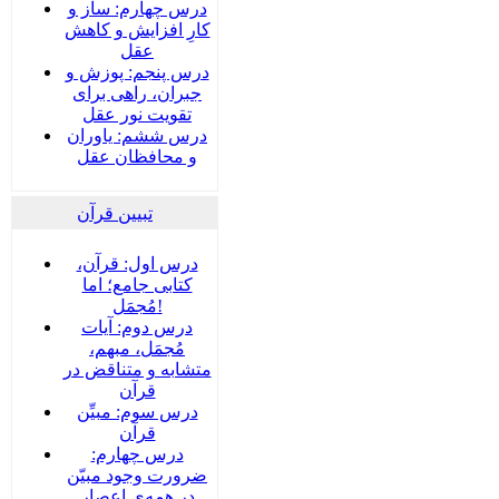
درس چهارم: ساز و
کارِ افزایش و کاهش
عقل
درس پنجم: پوزش و
جبران، راهی برای
تقویت نور عقل
درس ششم: یاوران
و محافظان عقل
تبیین قرآن
درس اول: قرآن،
کتابی جامع؛ اما
مُجمَل!
درس دوم: آیات
مُجمَل، مبهم،
متشابه و متناقض در
قرآن
درس سوم: مبیِّن
قرآن
درس چهارم:
ضرورت وجود مبیّن
در همه‌ی اعصار