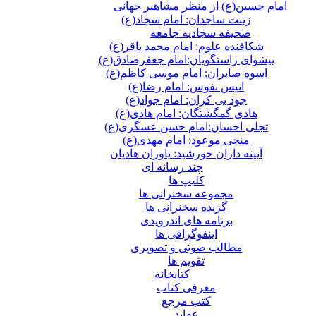
امام حسین(ع) از منظر مشاهیر جهانی
زینت ساجدان: امام سجاد(ع)
صحیفه سجادیه جامعه
شکافنده علوم: امام محمد باقر(ع)
پیشوای راستگویان:امام جعفرصادق(ع)
اسوه صابران: امام موسی کاظم(ع)
انیس نفوس: امام رضا(ع)
جود بی کران: امام جواد(ع)
هادی گمگشتگان: امام هادی(ع)
تجلی احسان:امام حسن عسگری(ع)
منجی موعود: امام مهدی(ع)
آیینه داران خورشید: یاوران هادیان
چند رسانه ای
کلیپ ها
مجموعه سخنرانی ها
گزیده سخنرانی ها
برنامه های اندرویدی
اینفوگرافی ها
مطالب صوتی و تصویری
تقویم ها
كتابخانه
معرفی کتاب
کتب مرجع
عقاید