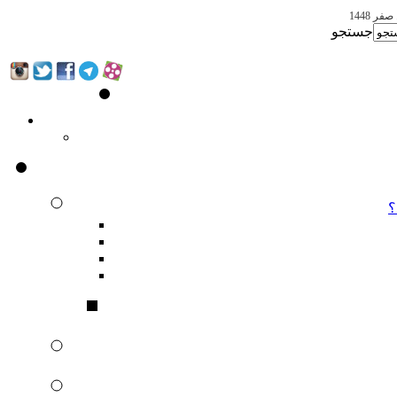
جستجو
؟