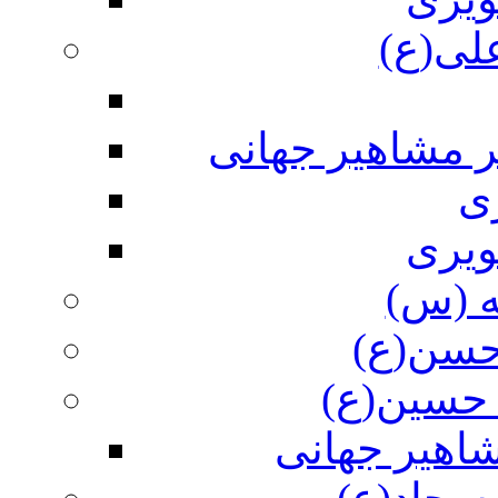
علی(ع)
ر مشاهیر جهانی
ی
ویری
ه (س)
 حسن(ع)
 حسین(ع)
اهیر جهانی