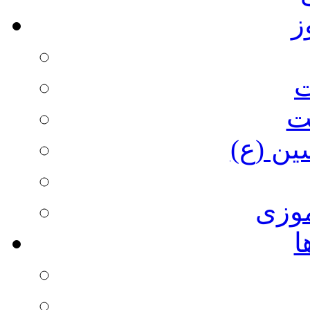
ز
ت
ت
ین (ع)
وزی
ا