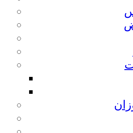
س
ض
ت
زان