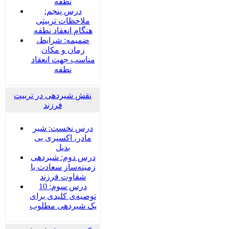
نطفه
درس پنجم:
ملاحظات تربیتی
هنگام انعقاد نطفه
ضمیمه‌: شرایط،
زمان و مکان
مناسب جهت انعقاد
نطفه
نقش شیردهی در تربیت
فرزند
درس نخست: شیر
مادر، اکسیری بی
بدیل
درس دوم: شیردهی
زمینه‌ساز سعادت یا
شقاوت فرزند
درس سوم: 10
توصیه‌ی کلیدی برای
یک شیردهی مطلوب