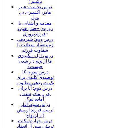
باشیم؟
درس نخست: شیر
مادر، اکسیری بی
بدیل
مقدمه و آشنایی با
دوره‌ی «حسِ خوبِ
فرزندپروری»
درس دوم: شیردهی
زمینه‌ساز سعادت یا
شقاوت فرزند
درس اول: انگیزه‌ی
ما از بچه دار شدن
چیست؟
درس سوم: 10
توصیه‌ی کلیدی برای
یک شیردهی مطلوب
درس دوم: آیا برای
پدر و مادر شدن،
آماده‌ایم؟
درس سوم: آغاز
تربیت فرزند از پیش
از ازدواج!
درس چهارم: نکات
تربیتی پیش از انعقاد