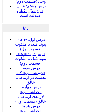
وحی (قسمت دوم)
درس هشتم: قرآن،
بدون مبیِّن، کتاب
ضلالت است!
دعا
درس اول: «دعا»،
پیوند مُلک با مَلَکوت
(قسمت اول)
درس دوم: «دعا»،
پیوند مُلک با مَلَکوت
(قسمت دوم)
درس سوم:
«خودشناسی» گام
نخست در ارتباط با
خالق
درس چهارم:
«خداشناسی»
لازمه‌ی ارتباط با
خالق (قسمت اول)
درس پنجم:
«خداشناسی»