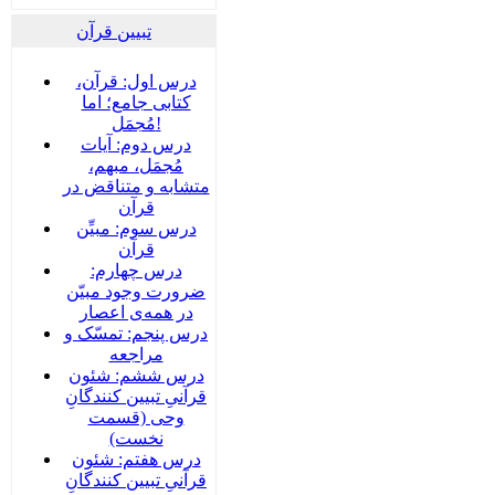
تبیین قرآن
درس اول: قرآن،
کتابی جامع؛ اما
مُجمَل!
درس دوم: آیات
مُجمَل، مبهم،
متشابه و متناقض در
قرآن
درس سوم: مبیِّن
قرآن
درس چهارم:
ضرورت وجود مبیّن
در همه‌ی اعصار
درس پنجم: تمسّک و
مراجعه
درس ششم: شئون
قرآنیِ تبیین کنندگانِ
وحی (قسمت
نخست)
درس هفتم: شئون
قرآنیِ تبیین کنندگانِ