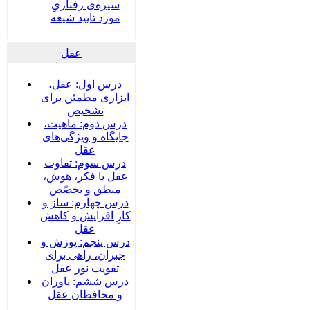
سیره‌ی رفتاریِ
مورد تایید شیعه
عقل
درس اول: عقل،
ابزاری مطمئن برای
تشخیص
درس دوم: ماهیت،
جایگاه و ویژگی‌های
عقل
درس سوم: تفاوت
عقل با فکر، هوش،
منطق و تخصّص
درس چهارم: ساز و
کارِ افزایش و کاهش
عقل
درس پنجم: پوزش و
جبران، راهی برای
تقویت نور عقل
درس ششم: یاوران
و محافظان عقل