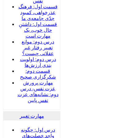
نفس
قسمت اول: فرهنگ
عذرخواهی، کمبود
جدّی جامعه‌ی ما
قسمت اول: داشتنِ
حال خوب، یک
مهارت است
درس دوم: موانع
تغییر رفتار غیر
عقلانی چیست؟
درس دوم: اولویت
بندی ارزش‌ها
قسمت دوم:
شکرگزاری صحیح
مهارت پرورش
عزت نفس- درس
دوم: نشانه‌های عزت
نفس پایین
مهارت تغییر
درس اول: چگونه
واجد خصلت‌های