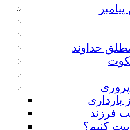
پیامبر
مطلق خداوند
لکوت
روری
 بارداری
ت فرزند
بیت کنیم؟