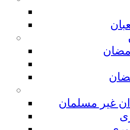
بان
مضان
ضان
ان غیر مسلمان
ی
یری