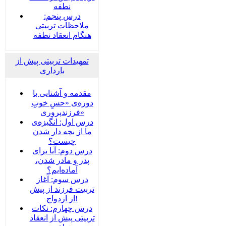
نطفه
درس پنجم:
ملاحظات تربیتی
هنگام انعقاد نطفه
تمهیدات تربیتی پیش از
بارداری
مقدمه و آشنایی با
دوره‌ی «حسِ خوبِ
فرزندپروری»
درس اول: انگیزه‌ی
ما از بچه دار شدن
چیست؟
درس دوم: آیا برای
پدر و مادر شدن،
آماده‌ایم؟
درس سوم: آغاز
تربیت فرزند از پیش
از ازدواج!
درس چهارم: نکات
تربیتی پیش از انعقاد