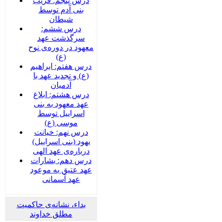
درس پنجم: فریب
بنی آدم توسط
شیطان
درس ششم:
سرگذشت عهد
معهود در دوره‌‌ی نوح
(ع)
درس هفتم: ابراهیم
(ع) و تجدید عهد با
آدمیان
درس هشتم: ابلاغ
عهد معهود به بنی
اسراییل توسط
موسی (ع)
درس نهم: خیانت
یهود (بنی اسراییل)
درباره‌ی عهد الهی
درس دهم: بشارات
عهد عتیق به موعود
عهد آسمانی
بداء، نشانه‌ی حاکمیت
مطلق خداوند