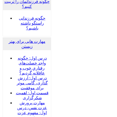
چگونه فرزندانمان را تربیت
کنیم؟
چگونه فرزندانی
راستگو داشته
باشیم؟
مهارت هایی برای بهتر
زیستن
درس اول: چگونه
واجد خصلت‌های
رفتاریِ خوب و
عاقلانه گردیم؟
درس اول: ارزش
گذاری، گامی موثر
برای موفقیت
قسمت اول: اهمیت
شکرگزاری
مهارت پرورش
عزت نفس- درس
اول: مفهوم عزت