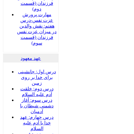
فرزندان (قسمت
دوم)
مهارت پرورش
عزت نفس-درس
هفتم: نقش والدین
در میزان عزت نفس
فرزندان (قسمت
سوم)
عهد معهود
درس اول: جانشینی
برای خدا بر روی
زمین
درس دوم: خلقت
آدم علیه السلام
درس سوم: آغاز
دشمنی شیطان با
آدمیان
درس چهارم: عهد
خدا با آدم علیه
السلام