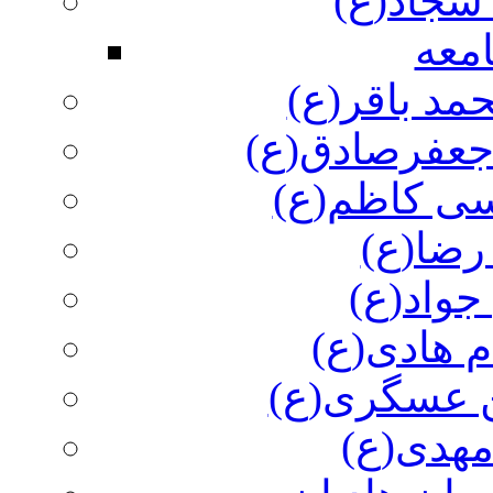
سجاد(ع)
معه
مد باقر(ع)
 جعفرصادق(ع)
سی کاظم(ع)
رضا(ع)
جواد(ع)
م هادی(ع)
 عسگری(ع)
مهدی(ع)