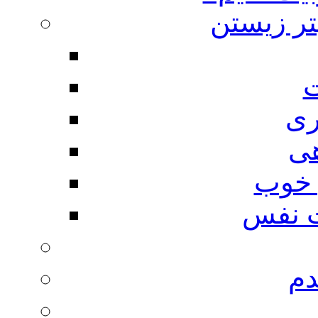
تر زیستن
ت
ری
هی
 خوب
 نفس
دم