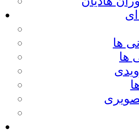
وران هادیان
ای
ی ها
 ها
ویدی
ا
صویری