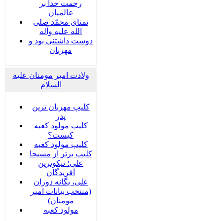
رحمت خدا بر
عالمیان
تمنای محمّد صلی
الله علیه وآله
دوست داشتنی بود و
مهربان
ولادت امیر مومنان علیه
السلام
کلیپ مهربان ترین
پدر
کلیپ مولود کعبه
کیست؟
کلیپ مولود کعبه
کلیپ برتر از مسیحا
علی؛ نیکوترین
آفریدگان
علی، یگانه دوران
(منتخب بیانات امیر
مومنان)
مولود کعبه