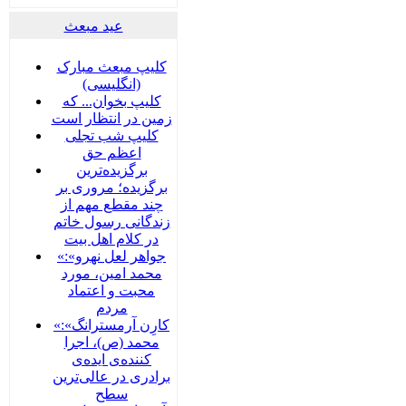
عید مبعث
کلیپ مبعث مبارک
(انگلیسی)
کلیپ بخوان... که
زمین در انتظار است
کلیپ شب تجلی
اعظم حق
برگزیده‌ترین
برگزیده؛ مروری بر
چند مقطع مهم از
زندگانی رسول خاتم
در کلام اهل بیت
«جواهر لعل نهرو»:
محمد امین، مورد
محبت و اعتماد
مردم
«کارِن آرمسترانگ»:
محمد (ص)، اجرا
کننده‌ی ایده‌ی
برادری در عالی‌ترین
سطح