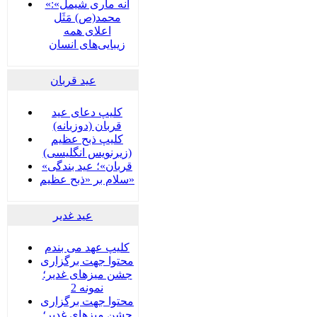
«آنه ماری شیمل»:
محمد(ص) مَثَل
اعلای همه
زیبایی‌های انسان
عید قربان
کلیپ دعای عید
قربان (دوزبانه)
کلیپ ذبح عظیم
(زیرنویس انگلیسی)
«قربان»؛ عید بندگی
سلام بر «ذبح عظیم»
عید غدير
کلیپ عهد می بندم
محتوا جهت برگزاری
جشن میزهای غدیر؛
نمونه 2
محتوا جهت برگزاری
جشن میزهای غدیر؛