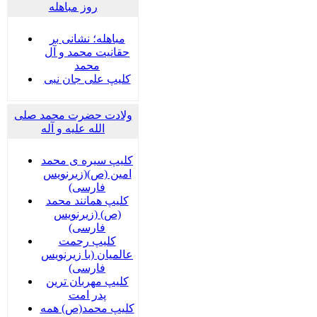
روز مباهله
مباهله؛ نشانی بر
حقانیت محمد و آل
محمد
کلیپ علی جان نبی
ولادت حضرت محمد صلی
الله علیه و آله
کلیپ سیره ی محمد
امین (ص)(زیرنویس
فارسی)
کلیپ همانند محمد
(ص) (زیرنویس
فارسی)
کلیپ رحمت
عالمیان (با زیرنویس
فارسی)
کلیپ مهربان ترین
پدر امت
کلیپ محمد(ص) همه