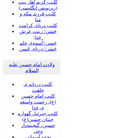
کلیپ کریم اهل بیت
(زیرنویس انگلیسی)
کلیپ فرزند مکه و
منا
کلیپ دریای کرامت
حَسَن؛ زینت عرش
خدا
حَسن؛ اُسوه‌ی حلم
حَسَن؛ دریای حُسن
ولادت امام حسین علیه
السلام
کلیپ دردانه ی
خلقت
کلیپ امام حسین
(ع)، رحمت واسعه
ی خدا
کلیپ جبرئیل گهواره
جنبان حسین(ع)
حسین، گنجینه‌دار
وحی
تحفه آسمانی