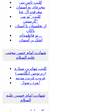
کلیپ یاس نبی
پنجره‌ای به آسمان
معرفت آل عبا
کلیپ "تو می
گریستی"
از نخلستان تا آستان
پاکان
تو فاطمه‌ای ...
اشک بر آسمان
شهادت امام حسن مجتبی
علیه السلام
کلیپ تنهاترین ستاره
(زیرنویس انگلیسی)
غروب غریب مدینه
مزد رسول!
شهادت امام حسین علیه
السلام