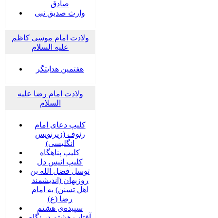
صادق
وارث صدیق نبی
ولادت امام موسی کاظم
علیه السلام
هفتمین هدایتگر
ولادت امام رضا علیه
السلام
کلیپ دعای امام
رئوف (زیرنویس
انگلیسی)
کلیپ پناهگاه
کلیپ انیس دل
توسل فضل الله بن
روزبهان (اندیشمند
اهل تسنن) به امام
رضا (ع)
سپیده‌ی هشتم
آفتاب هشتم در نگاه