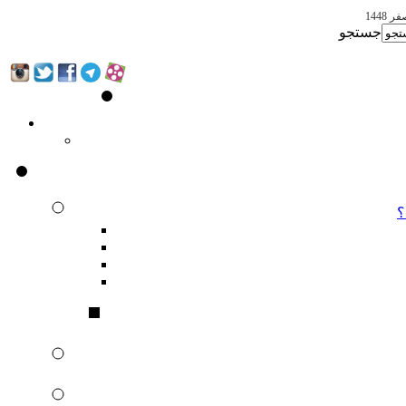
جستجو
؟