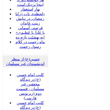
اینجا نزدیک است
بهار استغفار
لحظه‌ی ناب «ربّنا»
رمضان، در نیایش
زینت عابدان
فرصتی آسمانی
«یا عَلِیُّ یا عَظِیم»،
به بهِشتَت بارَم ده!
ماه رحمت در کلام
رسول رحمت
حسین(ع) از منظر
اندیشمندان غیر مسلمان
کلیپ امام حسین
(ع) در دیدگاه
محققین غیر
مسلمان - قسمت
دوم (زیرنویس
فارسی)
کلیپ امام حسین
(ع) در دیدگاه