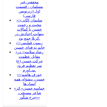
محققین غیر
مسلمان - قسمت
اول (زیرنویس
فارسی)
«سلیمان کِتّانی»:
محبت و رحمت
حسین با کمالات
بینهایت اجدادش در
کربلا جمع بود.
«ریمون قسّیس»:
جانم به فدای حسین
«رشاد سلامه»: در
مقابل عظمت
حرکت حسین (ع)
سر تعظیم فرود
می‌آورم.
«جوزف هاشم»:
حسین، پیشوای همه
انسان‌ها
«حماسه حسین» اثر
شاعر مسیحی،
«جرج شکّور»