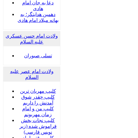
دعا به جان امام
هادی
دهمین هدایتگر؛ به
بهانه میلاد امام هادی
ولادت امام حسن عسکری
علیه السلام
تسلی صبوران
ولادت امام عصر علیه
السلام
کلیپ مهربان ترین
کلیپ چقدر شوق
آمدنش را داریم
کلیپ من و امام
زمان مهربونم
کلیپ نجات بخش
فراموش شده (زیر
نویس فارسی)
کلیپ وقتی امام