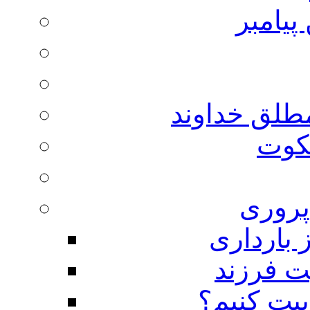
پیامبر
مطلق خداوند
لکوت
روری
 بارداری
ت فرزند
بیت کنیم؟