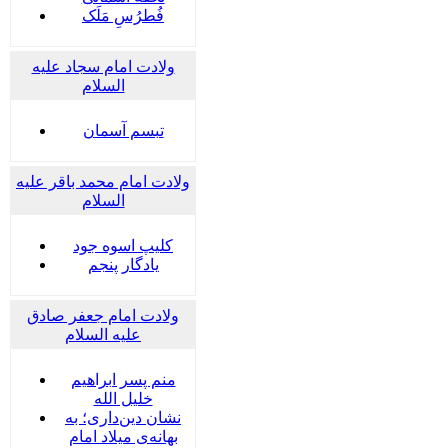
فُطرُسِ مَلَک
ولادت امام سجاد علیه
السلام
تبسم آسمان
ولادت امام محمد باقر علیه
السلام
کلیپ اسوه جود
یادگار پنجم
ولادت امام جعفر صادق
علیه السلام
منم پسر ابراهیم
خلیل الله
نشان دین‌داری؛ به
بهانه‌ی میلاد امام