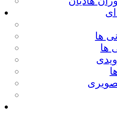
وران هادیان
ای
ی ها
 ها
ویدی
ا
صویری