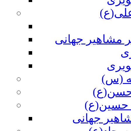
علی(ع)
ر مشاهیر جهانی
ی
ویری
ه (س)
 حسن(ع)
 حسین(ع)
اهیر جهانی