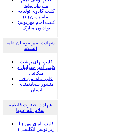
زمان بیاید ...
کلیپ کادوی تولد به
امام زمان (ع)
کلیپ امام مهربونم؛
تولدتون مبارک
شهادت امیر مومنان علیه
السلام
کلیپ بهای بهشت
کلیپ امیر جبرائیل و
میکائیل
علی؛ پناه امن خدا
منشور سعادتمندی
انسان
شهادت حضرت فاطمه
سلام الله علیها
کلیپ بانوی مهر (با
زیر نویس انگلیسی)