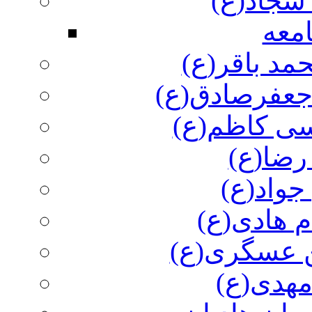
سجاد(ع)
معه
مد باقر(ع)
 جعفرصادق(ع)
سی کاظم(ع)
رضا(ع)
جواد(ع)
م هادی(ع)
 عسگری(ع)
مهدی(ع)