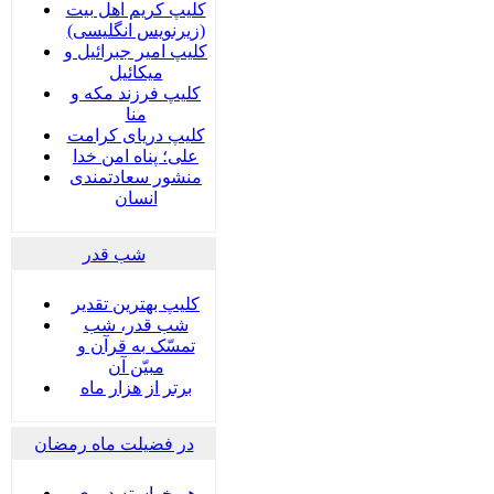
کلیپ کریم اهل بیت
(زیرنویس انگلیسی)
کلیپ امیر جبرائیل و
میکائیل
کلیپ فرزند مکه و
منا
کلیپ دریای کرامت
علی؛ پناه امن خدا
منشور سعادتمندی
انسان
شب قدر
کلیپ بهترین تقدیر
شب قدر، شب
تمسّک به قرآن و
مبیّن آن
برتر از هزار ماه
در فضیلت ماه رمضان
هر خواسته دوری