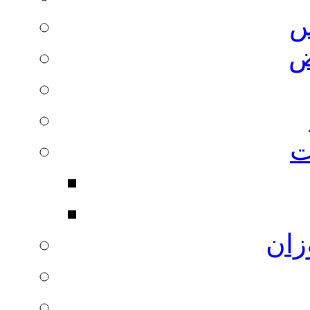
س
ض
ت
زان