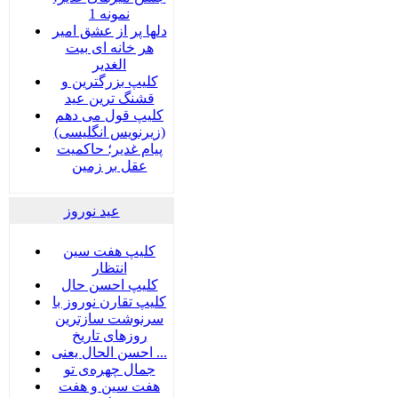
نمونه 1
دلها پر از عشق امیر
هر خانه ای بیت
الغدیر
کلیپ بزرگترین و
قشنگ ترین عید
کلیپ قول می دهم
(زیرنویس انگلیسی)
پیام غدیر؛ حاکمیت
عقل بر زمین
عید نوروز
کلیپ هفت سین
انتظار
کلیپ احسن حال
کلیپ تقارن نوروز با
سرنوشت سازترین
روزهای تاریخ
احسن الحال یعنی ...
جمال چهره‌ی تو
هفت سين و هفت