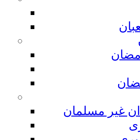
بان
مضان
ضان
ان غیر مسلمان
ی
یری