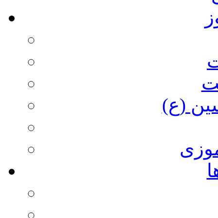
ز
ت
ت
ین (ع)
وزی
ا