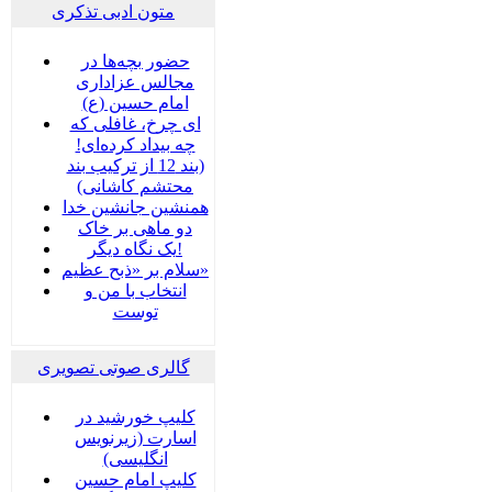
متون ادبی تذکری
حضور بچه‌‌‌ها در
مجالس عزاداری
امام حسین (ع)
ای چرخ، غافلی که
چه بیداد کرده‌ای!
(بند 12 از ترکیب بند
محتشم کاشانی)
همنشین جانشین خدا
دو ماهی بر خاک
یک نگاه دیگر!
سلام بر «ذبح عظیم»
انتخاب با من و
توست
گالری صوتی تصویری
کلیپ خورشید در
اسارت (زیرنویس
انگلیسی)
کلیپ امام حسین