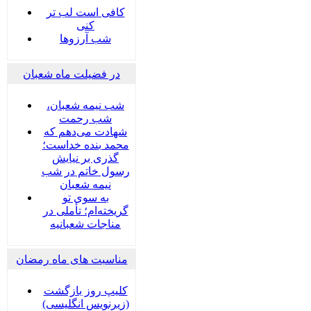
کافی است لب تر
کنی
شب آرزوها
در فضیلت ماه شعبان
شب نیمه شعبان،
شب رحمت
شهادت می‌دهم که
محمد بنده خداست؛
گذری بر نیایش
رسول خاتم در شب
نیمه شعبان
به سوی تو
گریخته‌ام؛ تأملی در
مناجات شعبانیه
مناسبت های ماه رمضان
کلیپ روز بازگشت
(زیرنویس انگلیسی)