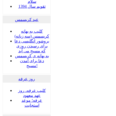
سلام
تقویم سال 1394
عید کریسمس
کلیپ به بهانه
کریسمس (سه زبانه)
بروشور انگلیسی دعا
برای رسیدن روزی
که مسیح می آید
به بهانه ی کریسمس
دعا برای آمدن
مسیح!
روز عرفه
کلیپ عرفه، روز
عهد معهود
عرفه؛ موعد
استجابت