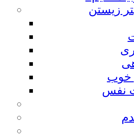
تر زیستن
ت
ری
هی
 خوب
 نفس
دم