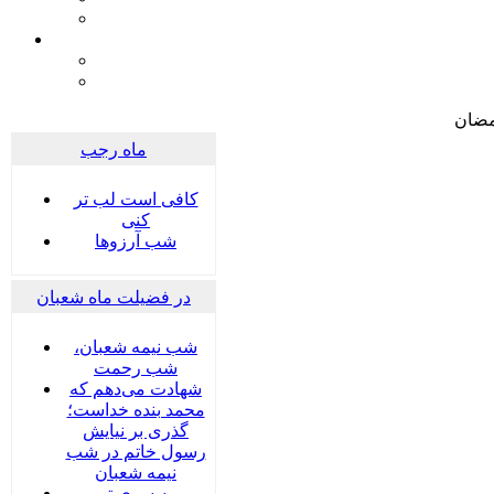
مضان
ماه رجب
کافی است لب تر
کنی
شب آرزوها
در فضیلت ماه شعبان
شب نیمه شعبان،
شب رحمت
شهادت می‌دهم که
محمد بنده خداست؛
گذری بر نیایش
رسول خاتم در شب
نیمه شعبان
به سوی تو