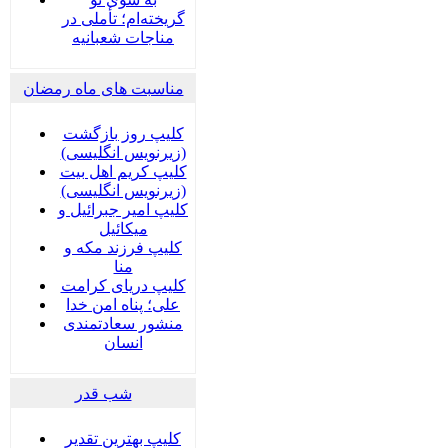
گریخته‌ام؛ تأملی در
مناجات شعبانیه
مناسبت های ماه رمضان
کلیپ روز بازگشت
(زیرنویس انگلیسی)
کلیپ کریم اهل بیت
(زیرنویس انگلیسی)
کلیپ امیر جبرائیل و
میکائیل
کلیپ فرزند مکه و
منا
کلیپ دریای کرامت
علی؛ پناه امن خدا
منشور سعادتمندی
انسان
شب قدر
کلیپ بهترین تقدیر