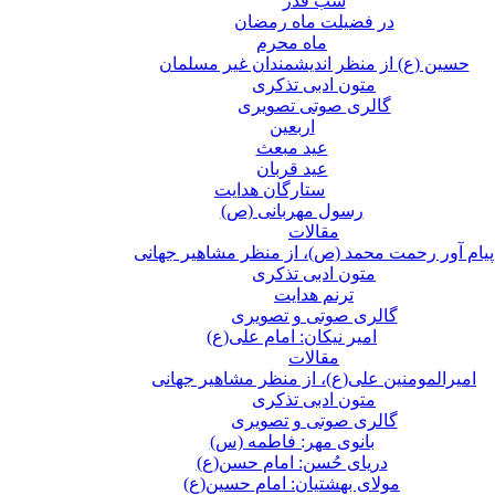
شب قدر
در فضیلت ماه رمضان
ماه محرم
حسین (ع) از منظر اندیشمندان غیر مسلمان
متون ادبی تذکری
گالری صوتی تصویری
اربعین
عید مبعث
عید قربان
ستارگان هدایت
رسول مهربانی (ص)
مقالات
پیام آور رحمت محمد (ص)، از منظر مشاهیر جهانی
متون ادبی تذکری
ترنم هدایت
گالری صوتی و تصویری
امیر نیکان: امام علی(ع)
مقالات
امیرالمومنین علی(ع)، از منظر مشاهیر جهانی
متون ادبی تذکری
گالری صوتی و تصویری
بانوی مهر: فاطمه (س)
دریای حُسن: امام حسن(ع)
مولای بهشتیان: امام حسین(ع)