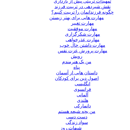
تمهیدات تربیتی پیش از بارداری
نقش شیردهی در تربیت فرزند
چگونه فرزندانمان را تربیت کنیم؟
مهارت هایی برای بهتر زیستن
مهارت تغییر
مهارت موفقیت
مهارت شکرگزاری
مهارت عذرخواهی
مهارت داشتن حال خوب
مهارت پرورش عزت نفس
رویش
من یک هنرمندم
پناه
داستان هایی از آسمان
اصول دین برای کودکان
انگلیسی
فرانسوی
آلمانی
هلندی
دانمارکی
من بچه شیعه هستم
دست دسی
سواد زندگی
شبهات روز