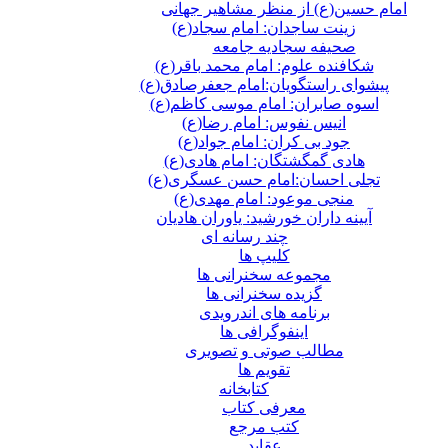
امام حسین(ع) از منظر مشاهیر جهانی
زینت ساجدان: امام سجاد(ع)
صحیفه سجادیه جامعه
شکافنده علوم: امام محمد باقر(ع)
پیشوای راستگویان:امام جعفرصادق(ع)
اسوه صابران: امام موسی کاظم(ع)
انیس نفوس: امام رضا(ع)
جود بی کران: امام جواد(ع)
هادی گمگشتگان: امام هادی(ع)
تجلی احسان:امام حسن عسگری(ع)
منجی موعود: امام مهدی(ع)
آیینه داران خورشید: یاوران هادیان
چند رسانه ای
کلیپ ها
مجموعه سخنرانی ها
گزیده سخنرانی ها
برنامه های اندرویدی
اینفوگرافی ها
مطالب صوتی و تصویری
تقویم ها
كتابخانه
معرفی کتاب
کتب مرجع
عقاید