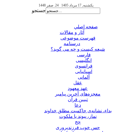
یکشنبه, 17 مرداد 1405
24. صفر 1448
جستجو
صفحه اصلي
آثار و مقالات
فهرست موضوعی
درسنامه
شیعه کیست و چه می گوید؟
فارسی
انگلیسی
فرانسوی
اسپانیایی
آلمانی
عقل
عهد معهود
معجزه‌های آخرین پیامبر
تبيين قرآن
دعا
بداء، نشانه‌ی حاکمیت مطلق خداوند
نماز، پیوند با ملکوت
حج
حس خوب فرزندپروری