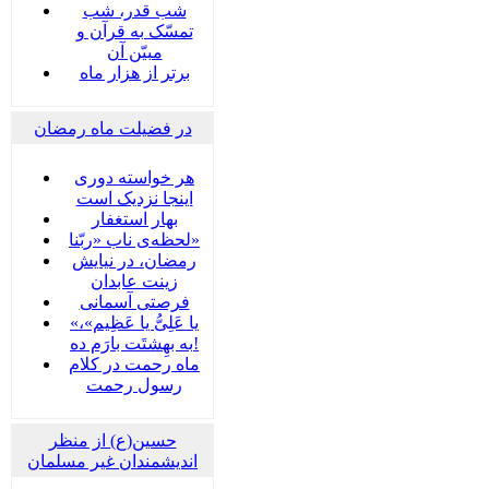
شب قدر، شب
تمسّک به قرآن و
مبیّن آن
برتر از هزار ماه
در فضیلت ماه رمضان
هر خواسته دوری
اینجا نزدیک است
بهار استغفار
لحظه‌ی ناب «ربّنا»
رمضان، در نیایش
زینت عابدان
فرصتی آسمانی
«یا عَلِیُّ یا عَظِیم»،
به بهِشتَت بارَم ده!
ماه رحمت در کلام
رسول رحمت
حسین(ع) از منظر
اندیشمندان غیر مسلمان