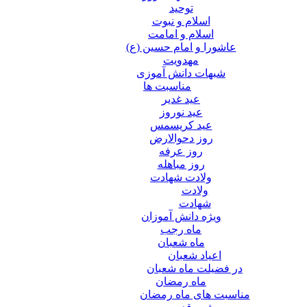
توحید
اسلام و نبوت
اسلام و امامت
عاشورا و امام حسین (ع)
مهدویت
شبهات دانش آموزی
مناسبت ها
عید غدير
عید نوروز
عید کریسمس
روز دحوالارض
روز عرفه
روز مباهله
ولادت شهادت
ولادت
شهادت
ویژه دانش آموزان
ماه رجب
ماه شعبان
اعیاد شعبان
در فضیلت ماه شعبان
ماه رمضان
مناسبت های ماه رمضان