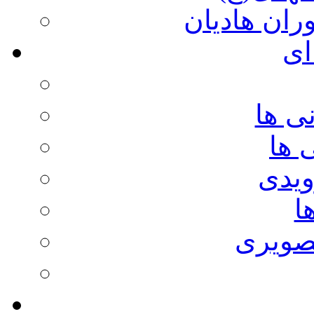
وران هادیان
ای
ی ها
 ها
ویدی
ا
صویری