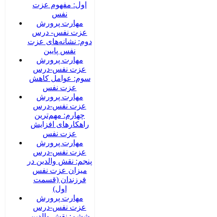
اول: مفهوم عزت
نفس
مهارت پرورش
عزت نفس- درس
دوم: نشانه‌های عزت
نفس پایین
مهارت پرورش
عزت نفس-درس
سوم: عوامل کاهش
عزت نفس
مهارت پرورش
عزت نفس-درس
چهارم: مهم‌ترین
راهکارهای افزایش
عزت نفس
مهارت پرورش
عزت نفس-درس
پنجم: نقش والدین در
میزان عزت نفس
فرزندان (قسمت
اول)
مهارت پرورش
عزت نفس-درس
ششم: نقش والدین