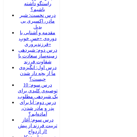
راستگو داشته
باشیم؟
درس نخست: شیر
مادر، اکسیری بی
بدیل
مقدمه و آشنایی با
دوره‌ی «حسِ خوبِ
فرزندپروری»
درس دوم: شیردهی
زمینه‌ساز سعادت یا
شقاوت فرزند
درس اول: انگیزه‌ی
ما از بچه دار شدن
چیست؟
درس سوم: 10
توصیه‌ی کلیدی برای
یک شیردهی مطلوب
درس دوم: آیا برای
پدر و مادر شدن،
آماده‌ایم؟
درس سوم: آغاز
تربیت فرزند از پیش
از ازدواج!