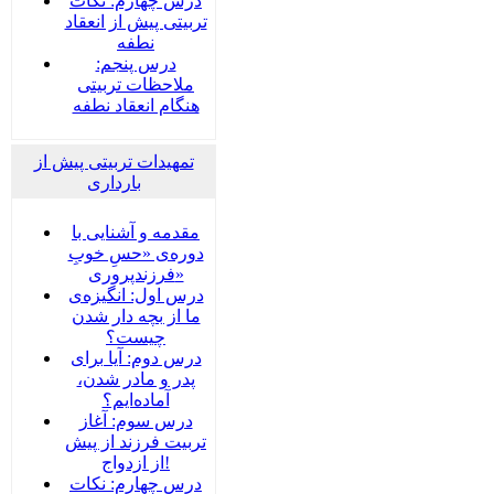
درس چهارم: نکات
تربیتی پیش از انعقاد
نطفه
درس پنجم:
ملاحظات تربیتی
هنگام انعقاد نطفه
تمهیدات تربیتی پیش از
بارداری
مقدمه و آشنایی با
دوره‌ی «حسِ خوبِ
فرزندپروری»
درس اول: انگیزه‌ی
ما از بچه دار شدن
چیست؟
درس دوم: آیا برای
پدر و مادر شدن،
آماده‌ایم؟
درس سوم: آغاز
تربیت فرزند از پیش
از ازدواج!
درس چهارم: نکات