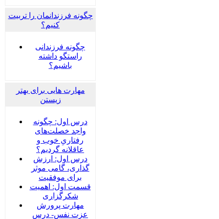
چگونه فرزندانمان را تربیت
کنیم؟
چگونه فرزندانی
راستگو داشته
باشیم؟
مهارت هایی برای بهتر
زیستن
درس اول: چگونه
واجد خصلت‌های
رفتاریِ خوب و
عاقلانه گردیم؟
درس اول: ارزش
گذاری، گامی موثر
برای موفقیت
قسمت اول: اهمیت
شکرگزاری
مهارت پرورش
عزت نفس- درس