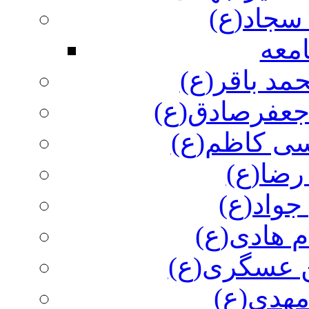
سجاد(ع)
معه
مد باقر(ع)
 جعفرصادق(ع)
سی کاظم(ع)
رضا(ع)
جواد(ع)
م هادی(ع)
 عسگری(ع)
مهدی(ع)