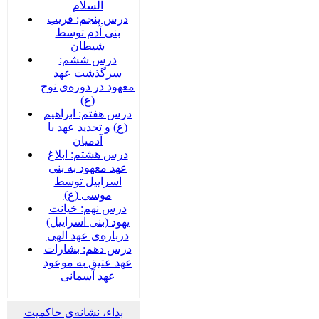
السلام
درس پنجم: فریب
بنی آدم توسط
شیطان
درس ششم:
سرگذشت عهد
معهود در دوره‌‌ی نوح
(ع)
درس هفتم: ابراهیم
(ع) و تجدید عهد با
آدمیان
درس هشتم: ابلاغ
عهد معهود به بنی
اسراییل توسط
موسی (ع)
درس نهم: خیانت
یهود (بنی اسراییل)
درباره‌ی عهد الهی
درس دهم: بشارات
عهد عتیق به موعود
عهد آسمانی
بداء، نشانه‌ی حاکمیت