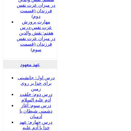
در میزان عزت نفس
فرزندان (قسمت
دوم)
مهارت پرورش
عزت نفس-درس
هفتم: نقش والدین
در میزان عزت نفس
فرزندان (قسمت
سوم)
عهد معهود
درس اول: جانشینی
برای خدا بر روی
زمین
درس دوم: خلقت
آدم علیه السلام
درس سوم: آغاز
دشمنی شیطان با
آدمیان
درس چهارم: عهد
خدا با آدم علیه