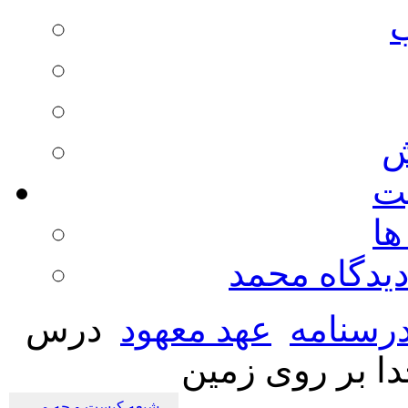
ش
يت
ها
ديدگاه محمد
رسنامه
عهد معهود
درس
دا بر روی زمین
شیعه کیست و چه می