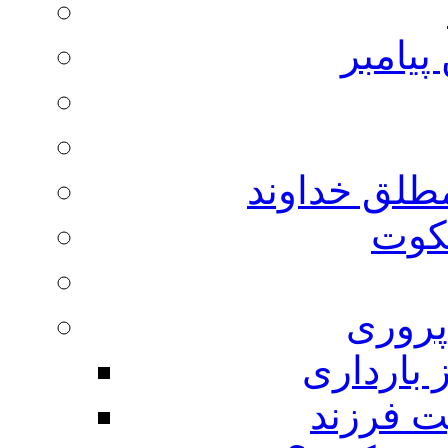
پیامبر
مطلق خداوند
لکوت
روری
 بارداری
ت فرزند