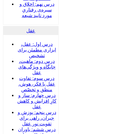
درس نهم: اخلاق و
سیره‌ی رفتاریِ
مورد تایید شیعه
عقل
درس اول: عقل،
ابزاری مطمئن برای
تشخیص
درس دوم: ماهیت،
جایگاه و ویژگی‌های
عقل
درس سوم: تفاوت
عقل با فکر، هوش،
منطق و تخصّص
درس چهارم: ساز و
کارِ افزایش و کاهش
عقل
درس پنجم: پوزش و
جبران، راهی برای
تقویت نور عقل
درس ششم: یاوران