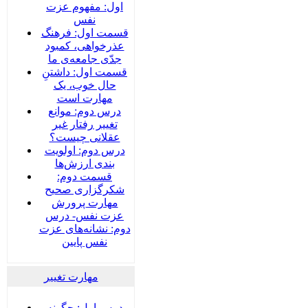
اول: مفهوم عزت
نفس
قسمت اول: فرهنگ
عذرخواهی، کمبود
جدّی جامعه‌ی ما
قسمت اول: داشتنِ
حال خوب، یک
مهارت است
درس دوم: موانع
تغییر رفتار غیر
عقلانی چیست؟
درس دوم: اولویت
بندی ارزش‌ها
قسمت دوم:
شکرگزاری صحیح
مهارت پرورش
عزت نفس- درس
دوم: نشانه‌های عزت
نفس پایین
مهارت تغییر
درس اول: چگونه