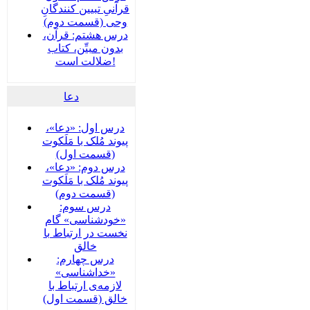
قرآنیِ تبیین کنندگانِ
وحی (قسمت دوم)
درس هشتم: قرآن،
بدون مبیِّن، کتاب
ضلالت است!
دعا
درس اول: «دعا»،
پیوند مُلک با مَلَکوت
(قسمت اول)
درس دوم: «دعا»،
پیوند مُلک با مَلَکوت
(قسمت دوم)
درس سوم:
«خودشناسی» گام
نخست در ارتباط با
خالق
درس چهارم:
«خداشناسی»
لازمه‌ی ارتباط با
خالق (قسمت اول)