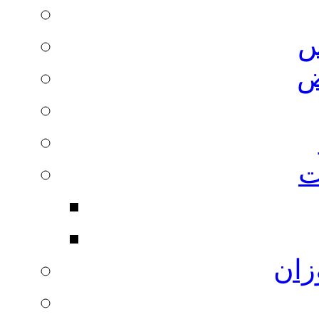
س
ض
ت
زان