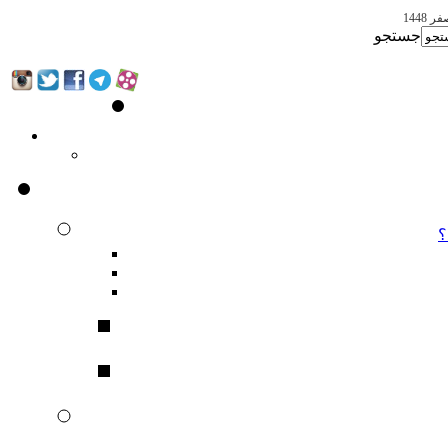
جستجو
؟