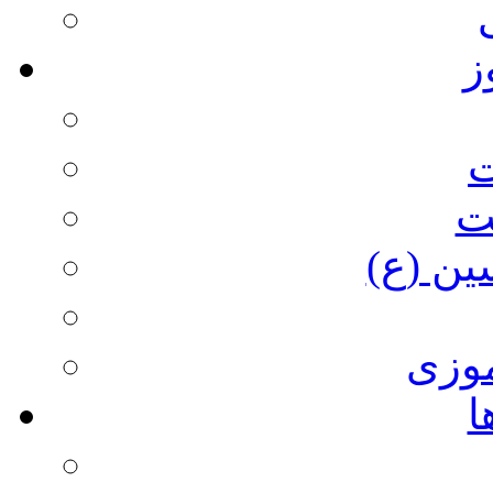
ز
ت
ت
ین (ع)
وزی
ا