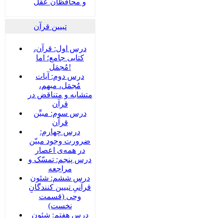
و محافظان عقل
تبیین قرآن
درس اول: قرآن،
کتابی جامع؛ اما
مُجمَل!
درس دوم: آیات
مُجمَل، مبهم،
متشابه و متناقض در
قرآن
درس سوم: مبیِّن
قرآن
درس چهارم:
ضرورت وجود مبیّن
در همه‌ی اعصار
درس پنجم: تمسّک و
مراجعه
درس ششم: شئون
قرآنیِ تبیین کنندگانِ
وحی (قسمت
نخست)
درس هفتم: شئون