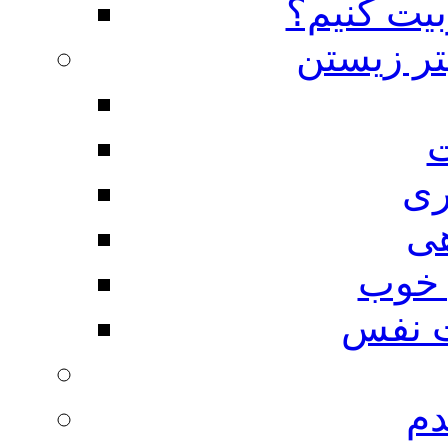
بیت کنیم؟
تر زیستن
ت
ری
هی
 خوب
 نفس
دم