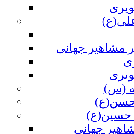
ویری
علی(ع)
ر مشاهیر جهانی
ی
ویری
ه (س)
 حسن(ع)
 حسین(ع)
اهیر جهانی