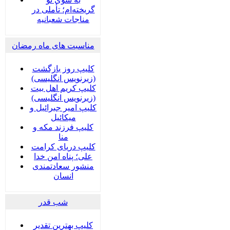
گریخته‌ام؛ تأملی در
مناجات شعبانیه
مناسبت های ماه رمضان
کلیپ روز بازگشت
(زیرنویس انگلیسی)
کلیپ کریم اهل بیت
(زیرنویس انگلیسی)
کلیپ امیر جبرائیل و
میکائیل
کلیپ فرزند مکه و
منا
کلیپ دریای کرامت
علی؛ پناه امن خدا
منشور سعادتمندی
انسان
شب قدر
کلیپ بهترین تقدیر