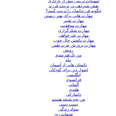
تمهیدات تربیتی پیش از بارداری
نقش شیردهی در تربیت فرزند
چگونه فرزندانمان را تربیت کنیم؟
مهارت هایی برای بهتر زیستن
مهارت تغییر
مهارت موفقیت
مهارت شکرگزاری
مهارت عذرخواهی
مهارت داشتن حال خوب
مهارت پرورش عزت نفس
رویش
من یک هنرمندم
پناه
داستان هایی از آسمان
اصول دین برای کودکان
انگلیسی
فرانسوی
آلمانی
هلندی
دانمارکی
من بچه شیعه هستم
دست دسی
سواد زندگی
شبهات روز