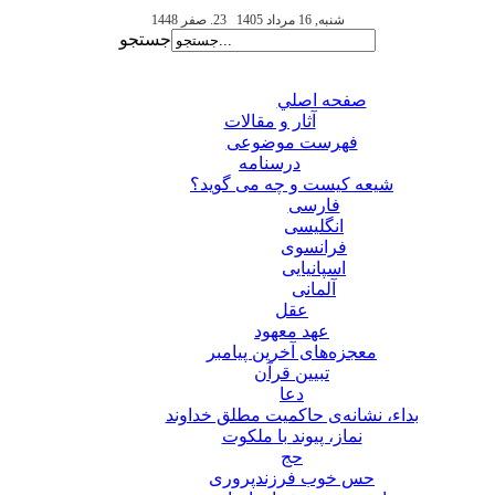
شنبه, 16 مرداد 1405
23. صفر 1448
جستجو
صفحه اصلي
آثار و مقالات
فهرست موضوعی
درسنامه
شیعه کیست و چه می گوید؟
فارسی
انگلیسی
فرانسوی
اسپانیایی
آلمانی
عقل
عهد معهود
معجزه‌های آخرین پیامبر
تبيين قرآن
دعا
بداء، نشانه‌ی حاکمیت مطلق خداوند
نماز، پیوند با ملکوت
حج
حس خوب فرزندپروری