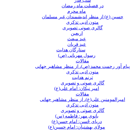
شب قدر
در فضیلت ماه رمضان
ماه محرم
حسین (ع) از منظر اندیشمندان غیر مسلمان
متون ادبی تذکری
گالری صوتی تصویری
اربعین
عید مبعث
عید قربان
ستارگان هدایت
رسول مهربانی (ص)
مقالات
پیام آور رحمت محمد (ص)، از منظر مشاهیر جهانی
متون ادبی تذکری
ترنم هدایت
گالری صوتی و تصویری
امیر نیکان: امام علی(ع)
مقالات
امیرالمومنین علی(ع)، از منظر مشاهیر جهانی
متون ادبی تذکری
گالری صوتی و تصویری
بانوی مهر: فاطمه (س)
دریای حُسن: امام حسن(ع)
مولای بهشتیان: امام حسین(ع)