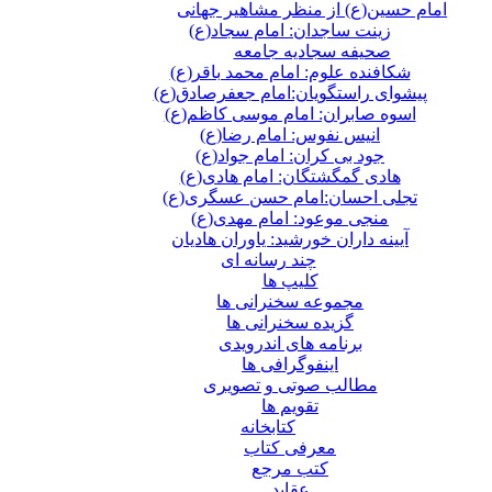
امام حسین(ع) از منظر مشاهیر جهانی
زینت ساجدان: امام سجاد(ع)
صحیفه سجادیه جامعه
شکافنده علوم: امام محمد باقر(ع)
پیشوای راستگویان:امام جعفرصادق(ع)
اسوه صابران: امام موسی کاظم(ع)
انیس نفوس: امام رضا(ع)
جود بی کران: امام جواد(ع)
هادی گمگشتگان: امام هادی(ع)
تجلی احسان:امام حسن عسگری(ع)
منجی موعود: امام مهدی(ع)
آیینه داران خورشید: یاوران هادیان
چند رسانه ای
کلیپ ها
مجموعه سخنرانی ها
گزیده سخنرانی ها
برنامه های اندرویدی
اینفوگرافی ها
مطالب صوتی و تصویری
تقویم ها
كتابخانه
معرفی کتاب
کتب مرجع
عقاید