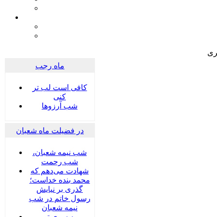
ری
ماه رجب
کافی است لب تر
کنی
شب آرزوها
در فضیلت ماه شعبان
شب نیمه شعبان،
شب رحمت
شهادت می‌دهم که
محمد بنده خداست؛
گذری بر نیایش
رسول خاتم در شب
نیمه شعبان
به سوی تو