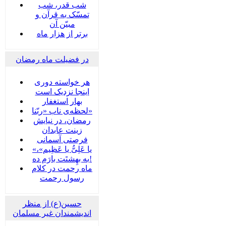
شب قدر، شب
تمسّک به قرآن و
مبیّن آن
برتر از هزار ماه
در فضیلت ماه رمضان
هر خواسته دوری
اینجا نزدیک است
بهار استغفار
لحظه‌ی ناب «ربّنا»
رمضان، در نیایش
زینت عابدان
فرصتی آسمانی
«یا عَلِیُّ یا عَظِیم»،
به بهِشتَت بارَم ده!
ماه رحمت در کلام
رسول رحمت
حسین(ع) از منظر
اندیشمندان غیر مسلمان