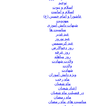
توحید
اسلام و نبوت
اسلام و امامت
عاشورا و امام حسین (ع)
مهدویت
شبهات دانش آموزی
مناسبت ها
عید غدير
عید نوروز
عید کریسمس
روز دحوالارض
روز عرفه
روز مباهله
ولادت شهادت
ولادت
شهادت
ویژه دانش آموزان
ماه رجب
ماه شعبان
اعیاد شعبان
در فضیلت ماه شعبان
ماه رمضان
مناسبت های ماه رمضان