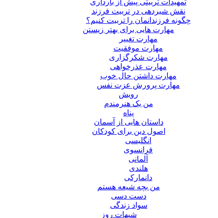
تمهیدات تربیتی پیش از بارداری
نقش شیردهی در تربیت فرزند
چگونه فرزندانمان را تربیت کنیم؟
مهارت هایی برای بهتر زیستن
مهارت تغییر
مهارت موفقیت
مهارت شکرگزاری
مهارت عذرخواهی
مهارت داشتن حال خوب
مهارت پرورش عزت نفس
رویش
من یک هنرمندم
پناه
داستان هایی از آسمان
اصول دین برای کودکان
انگلیسی
فرانسوی
آلمانی
هلندی
دانمارکی
من بچه شیعه هستم
دست دسی
سواد زندگی
شبهات روز