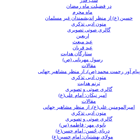
شب قدر
در فضیلت ماه رمضان
ماه محرم
حسین (ع) از منظر اندیشمندان غیر مسلمان
متون ادبی تذکری
گالری صوتی تصویری
اربعین
عید مبعث
عید قربان
ستارگان هدایت
رسول مهربانی (ص)
مقالات
پیام آور رحمت محمد (ص)، از منظر مشاهیر جهانی
متون ادبی تذکری
ترنم هدایت
گالری صوتی و تصویری
امیر نیکان: امام علی(ع)
مقالات
امیرالمومنین علی(ع)، از منظر مشاهیر جهانی
متون ادبی تذکری
گالری صوتی و تصویری
بانوی مهر: فاطمه (س)
دریای حُسن: امام حسن(ع)
مولای بهشتیان: امام حسین(ع)