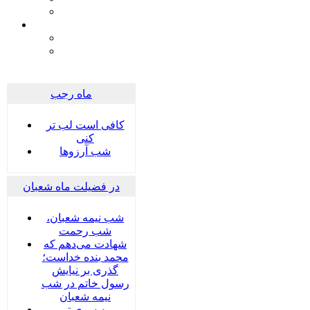
ماه رجب
کافی است لب تر
کنی
شب آرزوها
در فضیلت ماه شعبان
شب نیمه شعبان،
شب رحمت
شهادت می‌دهم که
محمد بنده خداست؛
گذری بر نیایش
رسول خاتم در شب
نیمه شعبان
به سوی تو