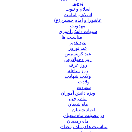
توحید
اسلام و نبوت
اسلام و امامت
عاشورا و امام حسین (ع)
مهدویت
شبهات دانش آموزی
مناسبت ها
عید غدير
عید نوروز
عید کریسمس
روز دحوالارض
روز عرفه
روز مباهله
ولادت شهادت
ولادت
شهادت
ویژه دانش آموزان
ماه رجب
ماه شعبان
اعیاد شعبان
در فضیلت ماه شعبان
ماه رمضان
مناسبت های ماه رمضان