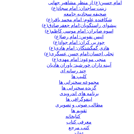
امام حسین(ع) از منظر مشاهیر جهانی
زینت ساجدان: امام سجاد(ع)
صحیفه سجادیه جامعه
شکافنده علوم: امام محمد باقر(ع)
پیشوای راستگویان:امام جعفرصادق(ع)
اسوه صابران: امام موسی کاظم(ع)
انیس نفوس: امام رضا(ع)
جود بی کران: امام جواد(ع)
هادی گمگشتگان: امام هادی(ع)
تجلی احسان:امام حسن عسگری(ع)
منجی موعود: امام مهدی(ع)
آیینه داران خورشید: یاوران هادیان
چند رسانه ای
کلیپ ها
مجموعه سخنرانی ها
گزیده سخنرانی ها
برنامه های اندرویدی
اینفوگرافی ها
مطالب صوتی و تصویری
تقویم ها
كتابخانه
معرفی کتاب
کتب مرجع
عقاید