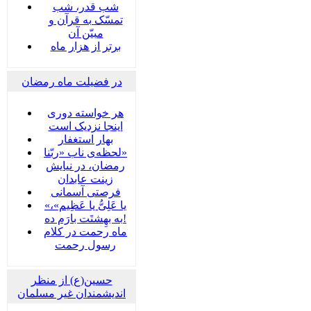
شب قدر، شب
تمسّک به قرآن و
مبیّن آن
برتر از هزار ماه
در فضیلت ماه رمضان
هر خواسته دوری
اینجا نزدیک است
بهار استغفار
لحظه‌ی ناب «ربّنا»
رمضان، در نیایش
زینت عابدان
فرصتی آسمانی
«یا عَلِیُّ یا عَظِیم»،
به بهِشتَت بارَم ده!
ماه رحمت در کلام
رسول رحمت
حسین(ع) از منظر
اندیشمندان غیر مسلمان