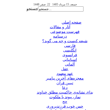
جمعه, 15 مرداد 1405
22. صفر 1448
جستجو
صفحه اصلي
آثار و مقالات
فهرست موضوعی
درسنامه
شیعه کیست و چه می گوید؟
فارسی
انگلیسی
فرانسوی
اسپانیایی
آلمانی
عقل
عهد معهود
معجزه‌های آخرین پیامبر
تبيين قرآن
دعا
بداء، نشانه‌ی حاکمیت مطلق خداوند
نماز، پیوند با ملکوت
حج
حس خوب فرزندپروری