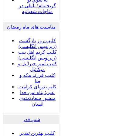
گریخته‌ام؛ تأملی در
مناجات شعبانیه
مناسبت های ماه رمضان
کلیپ روز بازگشت
(زیرنویس انگلیسی)
کلیپ کریم اهل بیت
(زیرنویس انگلیسی)
کلیپ امیر جبرائیل و
میکائیل
کلیپ فرزند مکه و
منا
کلیپ دریای کرامت
علی؛ پناه امن خدا
منشور سعادتمندی
انسان
شب قدر
کلیپ بهترین تقدیر