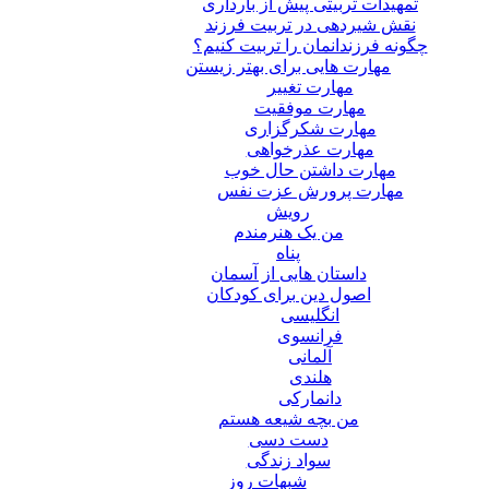
تمهیدات تربیتی پیش از بارداری
نقش شیردهی در تربیت فرزند
چگونه فرزندانمان را تربیت کنیم؟
مهارت هایی برای بهتر زیستن
مهارت تغییر
مهارت موفقیت
مهارت شکرگزاری
مهارت عذرخواهی
مهارت داشتن حال خوب
مهارت پرورش عزت نفس
رویش
من یک هنرمندم
پناه
داستان هایی از آسمان
اصول دین برای کودکان
انگلیسی
فرانسوی
آلمانی
هلندی
دانمارکی
من بچه شیعه هستم
دست دسی
سواد زندگی
شبهات روز