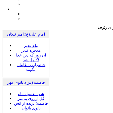
ای رئوف
امام علی(ع):امیر نیکان
پيام غدير
معجزه غدیر
آن روز که دین خدا
کامل شد!
حاضران به غایبان
بگویید!
فاطمه (س): بانوی مهر
شب تغسیل ماه
گل آرزوی پیامبر
فاطمه؛ بریده از آتش
بانوی بانوان