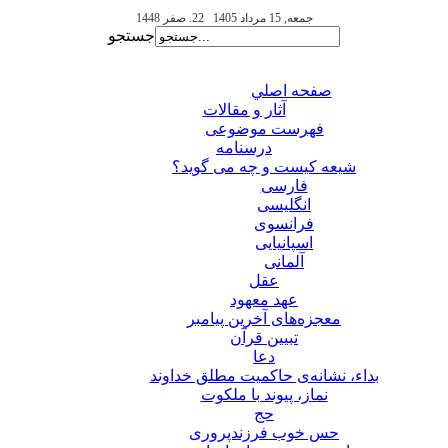
جمعه, 15 مرداد 1405
22. صفر 1448
جستجو
صفحه اصلي
آثار و مقالات
فهرست موضوعی
درسنامه
شیعه کیست و چه می گوید؟
فارسی
انگلیسی
فرانسوی
اسپانیایی
آلمانی
عقل
عهد معهود
معجزه‌های آخرین پیامبر
تبيين قرآن
دعا
بداء، نشانه‌ی حاکمیت مطلق خداوند
نماز، پیوند با ملکوت
حج
حس خوب فرزندپروری