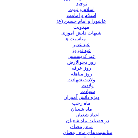
توحید
اسلام و نبوت
اسلام و امامت
عاشورا و امام حسین (ع)
مهدویت
شبهات دانش آموزی
مناسبت ها
عید غدير
عید نوروز
عید کریسمس
روز دحوالارض
روز عرفه
روز مباهله
ولادت شهادت
ولادت
شهادت
ویژه دانش آموزان
ماه رجب
ماه شعبان
اعیاد شعبان
در فضیلت ماه شعبان
ماه رمضان
مناسبت های ماه رمضان