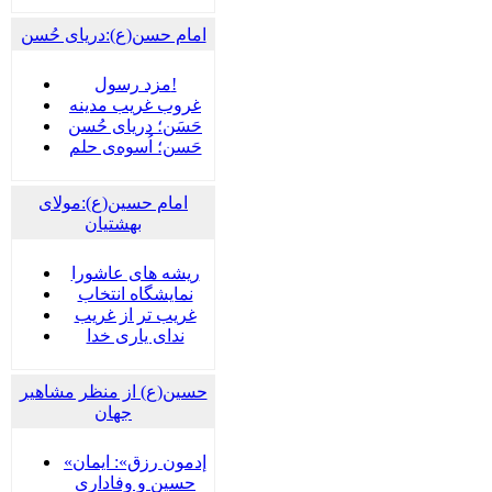
امام حسن(ع):دریای حُسن
مزد رسول!
غروب غریب مدینه
حَسَن؛ دریای حُسن
حَسن؛ اُسوه‌ی حلم
امام حسین(ع):مولای
بهشتیان
ریشه های عاشورا
نمایشگاه انتخاب
غریب تر از غریب
ندای یاری خدا
حسین(ع) از منظر مشاهیر
جهان
«إدمون رزق»: ایمان
حسین و وفاداریِ