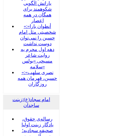
یارانش الگویی
شکوهمند برای
همگان در همه
اعصار
«أنطوان بارا»:
شخصیتی مثل امام
حسین را نمی‌توان
دوست نداشت
دهه اول محرم به
روایت شاعر
مسیحی «بولس
سلامه»
«نصری سلهب»:
حسین، قهرمان همه
روزگاران
امام سجاد(ع):زینت
ساجدان
رساله‌ی حقوق،
یادگار زینت اولیا
صحیفه سجادیه؛