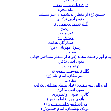
شب قدر
در فضیلت ماه رمضان
ماه محرم
حسین (ع) از منظر اندیشمندان غیر مسلمان
متون ادبی تذکری
گالری صوتی تصویری
اربعین
عید مبعث
عید قربان
ستارگان هدایت
رسول مهربانی (ص)
مقالات
پیام آور رحمت محمد (ص)، از منظر مشاهیر جهانی
متون ادبی تذکری
ترنم هدایت
گالری صوتی و تصویری
امیر نیکان: امام علی(ع)
مقالات
امیرالمومنین علی(ع)، از منظر مشاهیر جهانی
متون ادبی تذکری
گالری صوتی و تصویری
بانوی مهر: فاطمه (س)
دریای حُسن: امام حسن(ع)
مولای بهشتیان: امام حسین(ع)