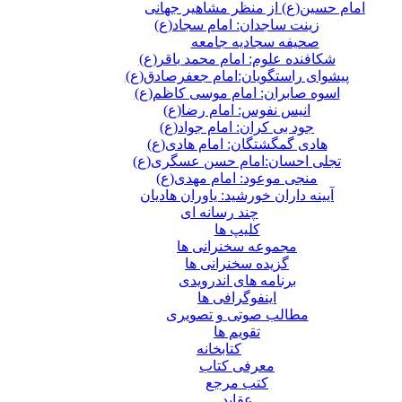
امام حسین(ع) از منظر مشاهیر جهانی
زینت ساجدان: امام سجاد(ع)
صحیفه سجادیه جامعه
شکافنده علوم: امام محمد باقر(ع)
پیشوای راستگویان:امام جعفرصادق(ع)
اسوه صابران: امام موسی کاظم(ع)
انیس نفوس: امام رضا(ع)
جود بی کران: امام جواد(ع)
هادی گمگشتگان: امام هادی(ع)
تجلی احسان:امام حسن عسگری(ع)
منجی موعود: امام مهدی(ع)
آیینه داران خورشید: یاوران هادیان
چند رسانه ای
کلیپ ها
مجموعه سخنرانی ها
گزیده سخنرانی ها
برنامه های اندرویدی
اینفوگرافی ها
مطالب صوتی و تصویری
تقویم ها
كتابخانه
معرفی کتاب
کتب مرجع
عقاید