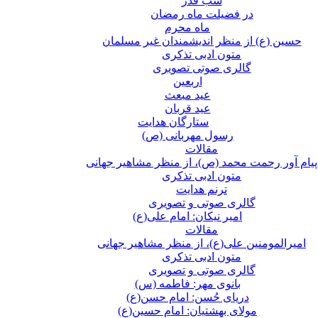
شب قدر
در فضیلت ماه رمضان
ماه محرم
حسین (ع) از منظر اندیشمندان غیر مسلمان
متون ادبی تذکری
گالری صوتی تصویری
اربعین
عید مبعث
عید قربان
ستارگان هدایت
رسول مهربانی (ص)
مقالات
پیام آور رحمت محمد (ص)، از منظر مشاهیر جهانی
متون ادبی تذکری
ترنم هدایت
گالری صوتی و تصویری
امیر نیکان: امام علی(ع)
مقالات
امیرالمومنین علی(ع)، از منظر مشاهیر جهانی
متون ادبی تذکری
گالری صوتی و تصویری
بانوی مهر: فاطمه (س)
دریای حُسن: امام حسن(ع)
مولای بهشتیان: امام حسین(ع)