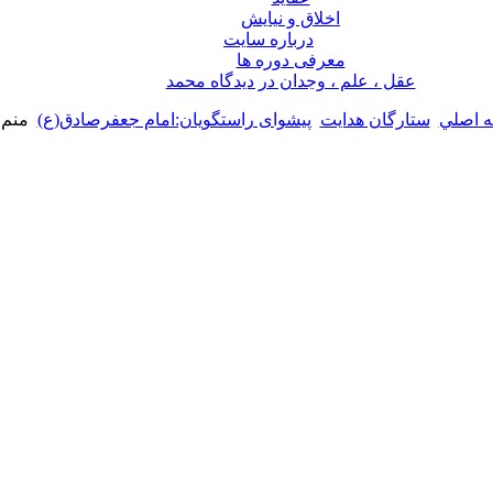
اخلاق و نیایش
درباره سايت
معرفی دوره ها
عقل ، علم ، وجدان در ديدگاه محمد
 اصلي
ستارگان هدایت
پیشوای راستگویان:امام جعفرصادق(ع)
منم 