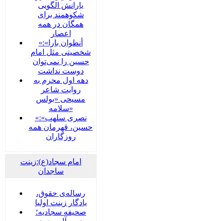
یارانش الگویی
شکوهمند برای
همگان در همه
اعصار
«أنطوان بارا»:
شخصیتی مثل امام
حسین را نمی‌توان
دوست نداشت
دهه اول محرم به
روایت شاعر
مسیحی «بولس
سلامه»
«نصری سلهب»:
حسین، قهرمان همه
روزگاران
امام سجاد(ع):زینت
ساجدان
رساله‌ی حقوق،
یادگار زینت اولیا
صحیفه سجادیه؛