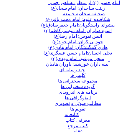
امام حسین(ع) از منظر مشاهیر جهانی
زینت ساجدان: امام سجاد(ع)
صحیفه سجادیه جامعه
شکافنده علوم: امام محمد باقر(ع)
پیشوای راستگویان:امام جعفرصادق(ع)
اسوه صابران: امام موسی کاظم(ع)
انیس نفوس: امام رضا(ع)
جود بی کران: امام جواد(ع)
هادی گمگشتگان: امام هادی(ع)
تجلی احسان:امام حسن عسگری(ع)
منجی موعود: امام مهدی(ع)
آیینه داران خورشید: یاوران هادیان
چند رسانه ای
کلیپ ها
مجموعه سخنرانی ها
گزیده سخنرانی ها
برنامه های اندرویدی
اینفوگرافی ها
مطالب صوتی و تصویری
تقویم ها
كتابخانه
معرفی کتاب
کتب مرجع
عقاید