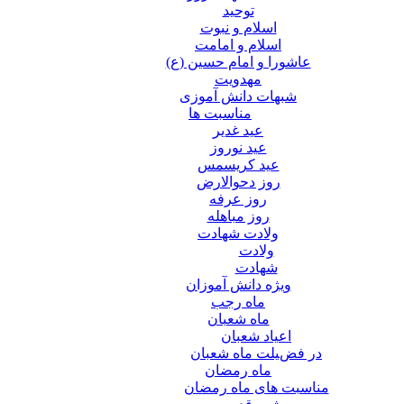
توحید
اسلام و نبوت
اسلام و امامت
عاشورا و امام حسین (ع)
مهدویت
شبهات دانش آموزی
مناسبت ها
عید غدير
عید نوروز
عید کریسمس
روز دحوالارض
روز عرفه
روز مباهله
ولادت شهادت
ولادت
شهادت
ویژه دانش آموزان
ماه رجب
ماه شعبان
اعیاد شعبان
در فضیلت ماه شعبان
ماه رمضان
مناسبت های ماه رمضان