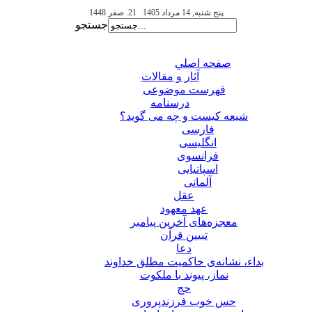
پنج شنبه, 14 مرداد 1405
21. صفر 1448
جستجو
صفحه اصلي
آثار و مقالات
فهرست موضوعی
درسنامه
شیعه کیست و چه می گوید؟
فارسی
انگلیسی
فرانسوی
اسپانیایی
آلمانی
عقل
عهد معهود
معجزه‌های آخرین پیامبر
تبيين قرآن
دعا
بداء، نشانه‌ی حاکمیت مطلق خداوند
نماز، پیوند با ملکوت
حج
حس خوب فرزندپروری