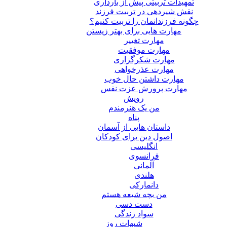
تمهیدات تربیتی پیش از بارداری
نقش شیردهی در تربیت فرزند
چگونه فرزندانمان را تربیت کنیم؟
مهارت هایی برای بهتر زیستن
مهارت تغییر
مهارت موفقیت
مهارت شکرگزاری
مهارت عذرخواهی
مهارت داشتن حال خوب
مهارت پرورش عزت نفس
رویش
من یک هنرمندم
پناه
داستان هایی از آسمان
اصول دین برای کودکان
انگلیسی
فرانسوی
آلمانی
هلندی
دانمارکی
من بچه شیعه هستم
دست دسی
سواد زندگی
شبهات روز