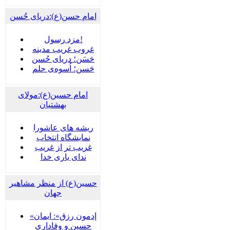
امام حسن(ع):دریای حُسن
مزد رسول!
غروب غریب مدینه
حَسَن؛ دریای حُسن
حَسن؛ اُسوه‌ی حلم
امام حسین(ع):مولای
بهشتیان
ریشه های عاشورا
نمایشگاه انتخاب
غریب تر از غریب
ندای یاری خدا
حسین(ع) از منظر مشاهیر
جهان
«إدمون رزق»: ایمان
حسین و وفاداریِ