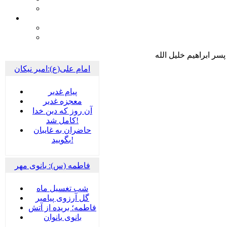
پسر ابراهیم خلیل الله
امام علی(ع):امیر نیکان
پيام غدير
معجزه غدیر
آن روز که دین خدا
کامل شد!
حاضران به غایبان
بگویید!
فاطمه (س): بانوی مهر
شب تغسیل ماه
گل آرزوی پیامبر
فاطمه؛ بریده از آتش
بانوی بانوان