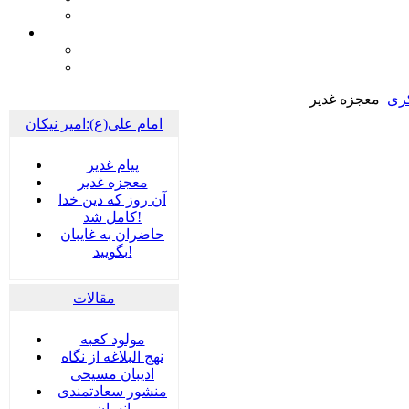
کری
معجزه غدیر
امام علی(ع):امیر نیکان
پيام غدير
معجزه غدیر
آن روز که دین خدا
کامل شد!
حاضران به غایبان
بگویید!
مقالات
مولود کعبه
نهج البلاغه از نگاه
ادیبان مسیحی
منشور سعادتمندی
انسان