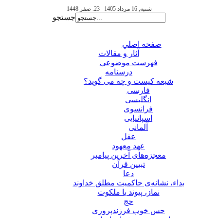
شنبه, 16 مرداد 1405
23. صفر 1448
جستجو
صفحه اصلي
آثار و مقالات
فهرست موضوعی
درسنامه
شیعه کیست و چه می گوید؟
فارسی
انگلیسی
فرانسوی
اسپانیایی
آلمانی
عقل
عهد معهود
معجزه‌های آخرین پیامبر
تبيين قرآن
دعا
بداء، نشانه‌ی حاکمیت مطلق خداوند
نماز، پیوند با ملکوت
حج
حس خوب فرزندپروری