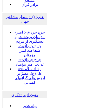
برادر قرآن
علی(ع) از منظر مشاهیر
جهان
«جرج جرداق»: امیر
مؤمنان و بخشش و
دستگیری از مردم
«جرج جرداق»:
شجاعت امیر
مؤمنان
«جرج جرداق»:
عدالت امیر مؤمنان
«رشاد سلامه»:
علی(ع)، مصرّ بر
ارزش‌های گرانبهای
انسانی
متون ادبی تذکری
پيام غدير