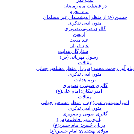
شب قدر
در فضیلت ماه رمضان
ماه محرم
حسین (ع) از منظر اندیشمندان غیر مسلمان
متون ادبی تذکری
گالری صوتی تصویری
اربعین
عید مبعث
عید قربان
ستارگان هدایت
رسول مهربانی (ص)
مقالات
پیام آور رحمت محمد (ص)، از منظر مشاهیر جهانی
متون ادبی تذکری
ترنم هدایت
گالری صوتی و تصویری
امیر نیکان: امام علی(ع)
مقالات
امیرالمومنین علی(ع)، از منظر مشاهیر جهانی
متون ادبی تذکری
گالری صوتی و تصویری
بانوی مهر: فاطمه (س)
دریای حُسن: امام حسن(ع)
مولای بهشتیان: امام حسین(ع)