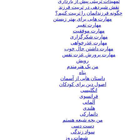
تمهیدات تربیتی پیش از بارداری
نقش شیردهی در تربیت فرزند
چگونه فرزندانمان را تربیت کنیم؟
مهارت هایی برای بهتر زیستن
مهارت تغییر
مهارت موفقیت
مهارت شکرگزاری
مهارت عذرخواهی
مهارت داشتن حال خوب
مهارت پرورش عزت نفس
رویش
من یک هنرمندم
پناه
داستان هایی از آسمان
اصول دین برای کودکان
انگلیسی
فرانسوی
آلمانی
هلندی
دانمارکی
من بچه شیعه هستم
دست دسی
سواد زندگی
شبهات روز