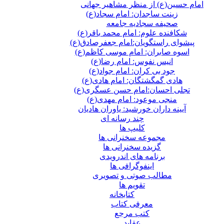
امام حسین(ع) از منظر مشاهیر جهانی
زینت ساجدان: امام سجاد(ع)
صحیفه سجادیه جامعه
شکافنده علوم: امام محمد باقر(ع)
پیشوای راستگویان:امام جعفرصادق(ع)
اسوه صابران: امام موسی کاظم(ع)
انیس نفوس: امام رضا(ع)
جود بی کران: امام جواد(ع)
هادی گمگشتگان: امام هادی(ع)
تجلی احسان:امام حسن عسگری(ع)
منجی موعود: امام مهدی(ع)
آیینه داران خورشید: یاوران هادیان
چند رسانه ای
کلیپ ها
مجموعه سخنرانی ها
گزیده سخنرانی ها
برنامه های اندرویدی
اینفوگرافی ها
مطالب صوتی و تصویری
تقویم ها
كتابخانه
معرفی کتاب
کتب مرجع
عقاید