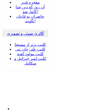
معجزه غدیر
آن روز که دین خدا
کامل شد!
حاضران به غایبان
بگویید!
گالری صوتی و تصویری
کلیپ برتر از مسیحا
کلیپ علی جان نبی
کلیپ مولود کعبه
کلیپ امیر جبرائیل و
میکائیل