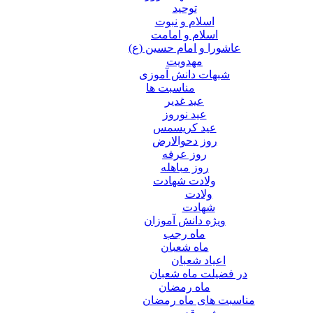
توحید
اسلام و نبوت
اسلام و امامت
عاشورا و امام حسین (ع)
مهدویت
شبهات دانش آموزی
مناسبت ها
عید غدير
عید نوروز
عید کریسمس
روز دحوالارض
روز عرفه
روز مباهله
ولادت شهادت
ولادت
شهادت
ویژه دانش آموزان
ماه رجب
ماه شعبان
اعیاد شعبان
در فضیلت ماه شعبان
ماه رمضان
مناسبت های ماه رمضان