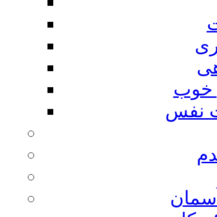
ت
ری
هی
 خوب
 نفس
دم
آسمان