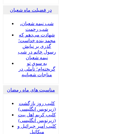
در فضیلت ماه شعبان
شب نیمه شعبان،
شب رحمت
شهادت می‌دهم که
محمد بنده خداست؛
گذری بر نیایش
رسول خاتم در شب
نیمه شعبان
به سوی تو
گریخته‌ام؛ تأملی در
مناجات شعبانیه
مناسبت های ماه رمضان
کلیپ روز بازگشت
(زیرنویس انگلیسی)
کلیپ کریم اهل بیت
(زیرنویس انگلیسی)
کلیپ امیر جبرائیل و
میکائیل