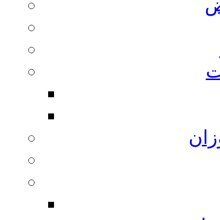
ض
ت
زان