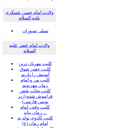
ولادت امام حسن عسکری
علیه السلام
تسلی صبوران
ولادت امام عصر علیه
السلام
کلیپ مهربان ترین
کلیپ چقدر شوق
آمدنش را داریم
کلیپ من و امام
زمان مهربونم
کلیپ نجات بخش
فراموش شده (زیر
نویس فارسی)
کلیپ وقتی امام
زمان بیاید ...
کلیپ کادوی تولد به
امام زمان (ع)