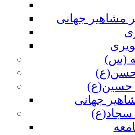
ر مشاهیر جهانی
ی
ویری
ه (س)
 حسن(ع)
 حسین(ع)
اهیر جهانی
سجاد(ع)
معه