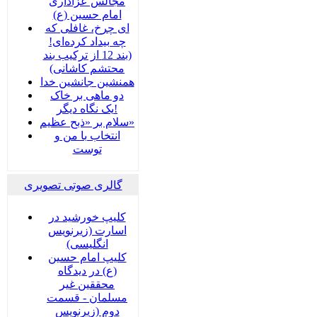
مجالس عزاداری
امام حسین (ع)
ای چرخ، غافلی که
چه بیداد کرده‌ای!
(بند 12 از ترکیب بند
محتشم کاشانی)
همنشین جانشین خدا
دو ماهی بر خاک
یک نگاه دیگر!
سلام بر «ذبح عظیم»
انتخاب با من و
توست
گالری صوتی تصویری
کلیپ خورشید در
اسارت (زیرنویس
انگلیسی)
کلیپ امام حسین
(ع) در دیدگاه
محققین غیر
مسلمان - قسمت
دوم (زیرنویس