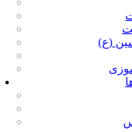
ت
ت
ین (ع)
وزی
ا
س