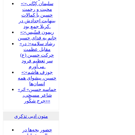
«سلیمان کِتّانی»:
محبت و رحمت
حسین با کمالات
بینهایت اجدادش در
کربلا جمع بود.
«ریمون قسّیس»:
جانم به فدای حسین
«رشاد سلامه»: در
مقابل عظمت
حرکت حسین (ع)
سر تعظیم فرود
می‌آورم.
«جوزف هاشم»:
حسین، پیشوای همه
انسان‌ها
«حماسه حسین» اثر
شاعر مسیحی،
«جرج شکّور»
متون ادبی تذکری
حضور بچه‌‌‌ها در