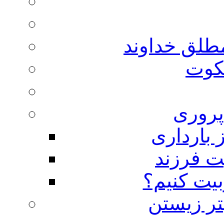
مطلق خداوند
لکوت
روری
 بارداری
ت فرزند
بیت کنیم؟
تر زیستن