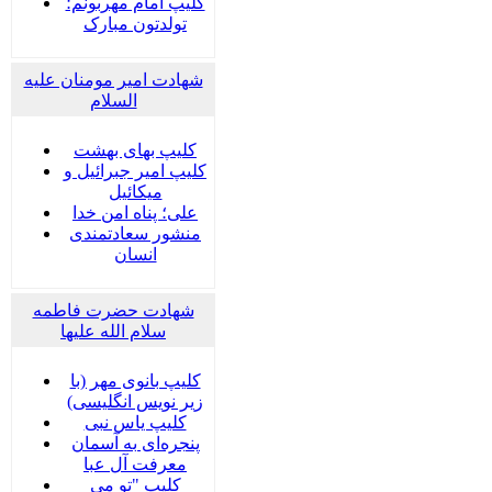
کلیپ امام مهربونم؛
تولدتون مبارک
شهادت امیر مومنان علیه
السلام
کلیپ بهای بهشت
کلیپ امیر جبرائیل و
میکائیل
علی؛ پناه امن خدا
منشور سعادتمندی
انسان
شهادت حضرت فاطمه
سلام الله علیها
کلیپ بانوی مهر (با
زیر نویس انگلیسی)
کلیپ یاس نبی
پنجره‌ای به آسمان
معرفت آل عبا
کلیپ "تو می