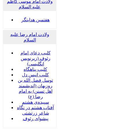
ولادت امام موسی کاظم
علیه السلام
هفتمین هدایتگر
ولادت امام رضا علیه
السلام
کلیپ دعای امام
رئوف (زیرنویس
انگلیسی)
کلیپ پناهگاه
کلیپ انیس دل
توسل فضل الله بن
روزبهان (اندیشمند
اهل تسنن) به امام
رضا (ع)
سپیده‌ی هشتم
آفتاب هشتم در نگاه
شاعر زرتشتی
پیشوای رئوف