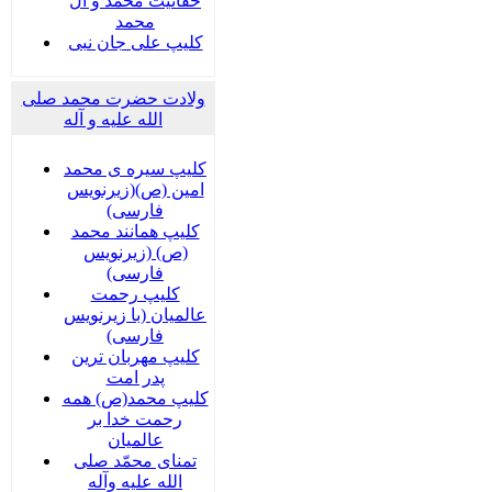
حقانیت محمد و آل
محمد
کلیپ علی جان نبی
ولادت حضرت محمد صلی
الله علیه و آله
کلیپ سیره ی محمد
امین (ص)(زیرنویس
فارسی)
کلیپ همانند محمد
(ص) (زیرنویس
فارسی)
کلیپ رحمت
عالمیان (با زیرنویس
فارسی)
کلیپ مهربان ترین
پدر امت
کلیپ محمد(ص) همه
رحمت خدا بر
عالمیان
تمنای محمّد صلی
الله علیه وآله