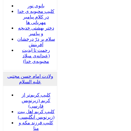
بانوی نور
کلیپ محبوبه ی خدا
در کلام پیامبر
مهربانی ها
دختر بهشتی خدیجه
و پیامبر
سلام بر درّ درخشان
آفرینش
رحمت تا ابدیت
(عیدانه‌ی میلاد
محبوبه‌ی خدا)
ولادت امام حسن مجتبی
علیه السلام
کلیپ کریم‌تر از
کریم (زیرنویس
فارسی)
کلیپ کریم اهل بیت
(زیرنویس انگلیسی)
کلیپ فرزند مکه و
منا