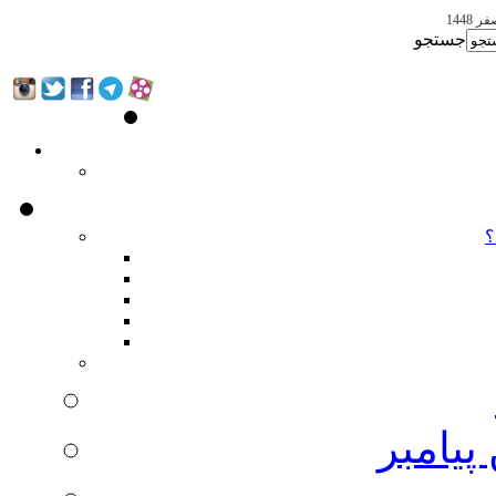
جستجو
؟
پیامبر