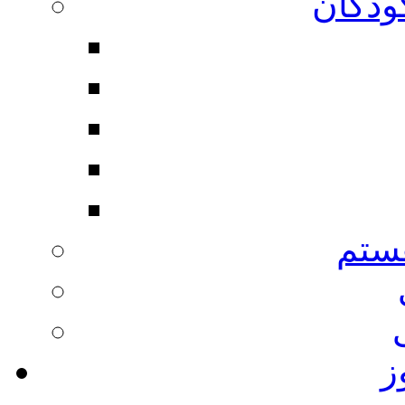
ودکان
ستم
ز