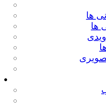
ی ها
 ها
ویدی
ا
صویری