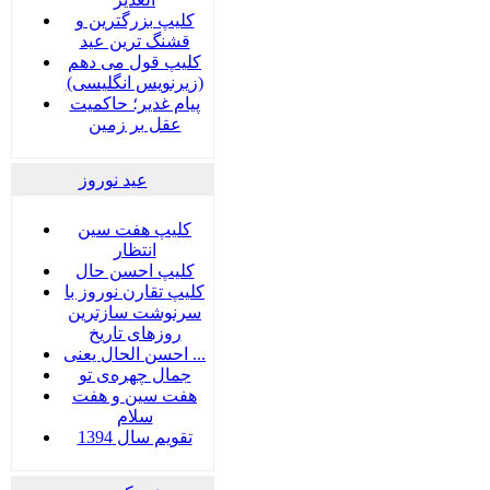
کلیپ بزرگترین و
قشنگ ترین عید
کلیپ قول می دهم
(زیرنویس انگلیسی)
پیام غدیر؛ حاکمیت
عقل بر زمین
عید نوروز
کلیپ هفت سین
انتظار
کلیپ احسن حال
کلیپ تقارن نوروز با
سرنوشت سازترین
روزهای تاریخ
احسن الحال یعنی ...
جمال چهره‌ی تو
هفت سين و هفت
سلام
تقویم سال 1394