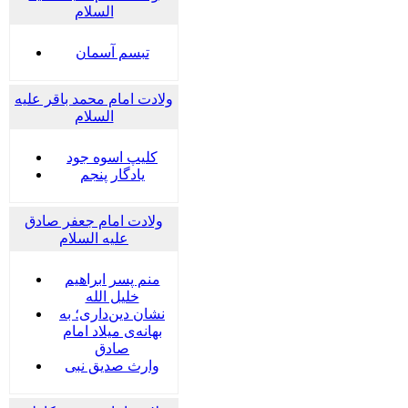
السلام
تبسم آسمان
ولادت امام محمد باقر علیه
السلام
کلیپ اسوه جود
یادگار پنجم
ولادت امام جعفر صادق
علیه السلام
منم پسر ابراهیم
خلیل الله
نشان دین‌داری؛ به
بهانه‌ی میلاد امام
صادق
وارث صدیق نبی