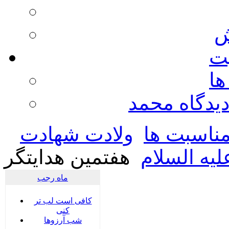
ش
يت
ها
ديدگاه محمد
ناسبت ها
ولادت شهادت
یه السلام
هفتمین هدایتگر
ماه رجب
کافی است لب تر
کنی
شب آرزوها