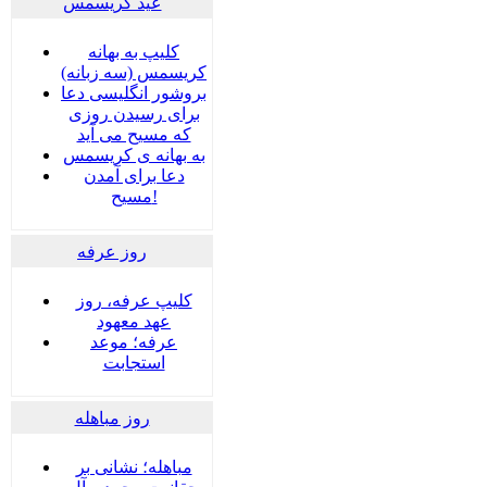
عید کریسمس
کلیپ به بهانه
کریسمس (سه زبانه)
بروشور انگلیسی دعا
برای رسیدن روزی
که مسیح می آید
به بهانه ی کریسمس
دعا برای آمدن
مسیح!
روز عرفه
کلیپ عرفه، روز
عهد معهود
عرفه؛ موعد
استجابت
روز مباهله
مباهله؛ نشانی بر