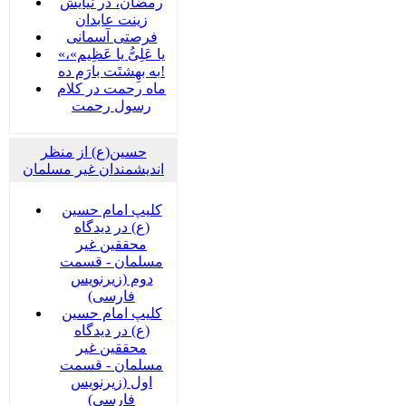
رمضان، در نیایش
زینت عابدان
فرصتی آسمانی
«یا عَلِیُّ یا عَظِیم»،
به بهِشتَت بارَم ده!
ماه رحمت در کلام
رسول رحمت
حسین(ع) از منظر
اندیشمندان غیر مسلمان
کلیپ امام حسین
(ع) در دیدگاه
محققین غیر
مسلمان - قسمت
دوم (زیرنویس
فارسی)
کلیپ امام حسین
(ع) در دیدگاه
محققین غیر
مسلمان - قسمت
اول (زیرنویس
فارسی)