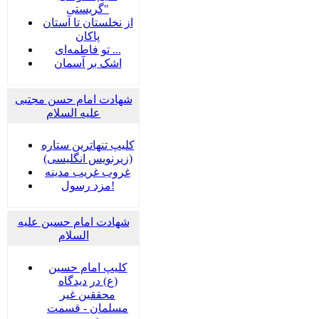
گریستی"
از نخلستان تا آستان
پاکان
تو فاطمه‌ای ...
اشک بر آسمان
شهادت امام حسن مجتبی
علیه السلام
کلیپ تنهاترین ستاره
(زیرنویس انگلیسی)
غروب غریب مدینه
مزد رسول!
شهادت امام حسین علیه
السلام
کلیپ امام حسین
(ع) در دیدگاه
محققین غیر
مسلمان - قسمت