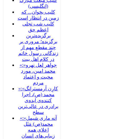
کلیپ مبعث مبارک
(انگلیسی)
کلیپ بخوان... که
زمین در انتظار است
کلیپ شب تجلی
اعظم حق
برگزیده‌ترین
برگزیده؛ مروری بر
چند مقطع مهم از
زندگانی رسول خاتم
در کلام اهل بیت
«جواهر لعل نهرو»:
محمد امین، مورد
محبت و اعتماد
مردم
«کارِن آرمسترانگ»:
محمد (ص)، اجرا
کننده‌ی ایده‌ی
برادری در عالی‌ترین
سطح
«آنه ماری شیمل»:
محمد(ص) مَثَل
اعلای همه
زیبایی‌های انسان