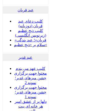
عید قربان
کلیپ دعای عید
قربان (دوزبانه)
کلیپ ذبح عظیم
(زیرنویس انگلیسی)
«قربان»؛ عید بندگی
سلام بر «ذبح عظیم»
عید غدير
کلیپ عهد می بندم
محتوا جهت برگزاری
جشن میزهای غدیر؛
نمونه 2
محتوا جهت برگزاری
جشن میزهای غدیر؛
نمونه 1
دلها پر از عشق امیر
هر خانه ای بیت
الغدیر