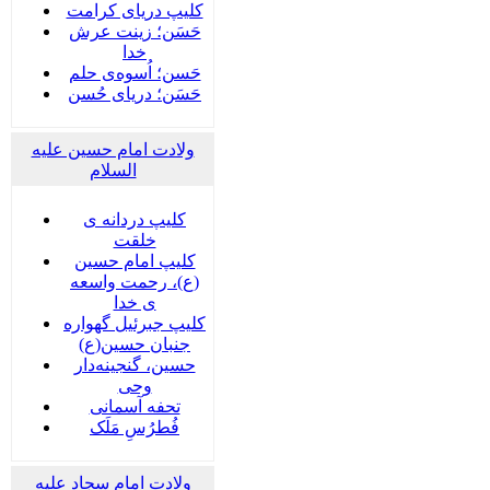
کلیپ دریای کرامت
حَسَن؛ زینت عرش
خدا
حَسن؛ اُسوه‌ی حلم
حَسَن؛ دریای حُسن
ولادت امام حسین علیه
السلام
کلیپ دردانه ی
خلقت
کلیپ امام حسین
(ع)، رحمت واسعه
ی خدا
کلیپ جبرئیل گهواره
جنبان حسین(ع)
حسین، گنجینه‌دار
وحی
تحفه آسمانی
فُطرُسِ مَلَک
ولادت امام سجاد علیه