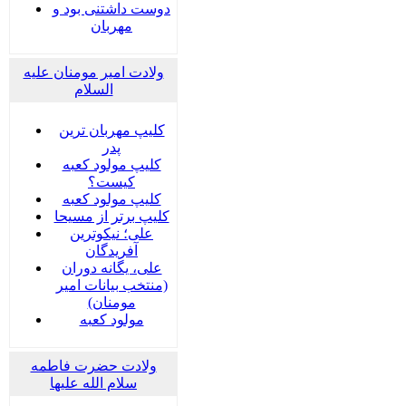
دوست داشتنی بود و
مهربان
ولادت امیر مومنان علیه
السلام
کلیپ مهربان ترین
پدر
کلیپ مولود کعبه
کیست؟
کلیپ مولود کعبه
کلیپ برتر از مسیحا
علی؛ نیکوترین
آفریدگان
علی، یگانه دوران
(منتخب بیانات امیر
مومنان)
مولود کعبه
ولادت حضرت فاطمه
سلام الله علیها