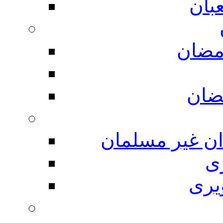
بان
مضان
ضان
ان غیر مسلمان
ی
یری