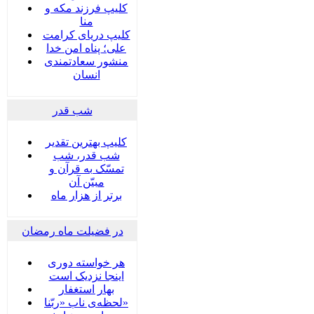
کلیپ فرزند مکه و
منا
کلیپ دریای کرامت
علی؛ پناه امن خدا
منشور سعادتمندی
انسان
شب قدر
کلیپ بهترین تقدیر
شب قدر، شب
تمسّک به قرآن و
مبیّن آن
برتر از هزار ماه
در فضیلت ماه رمضان
هر خواسته دوری
اینجا نزدیک است
بهار استغفار
لحظه‌ی ناب «ربّنا»