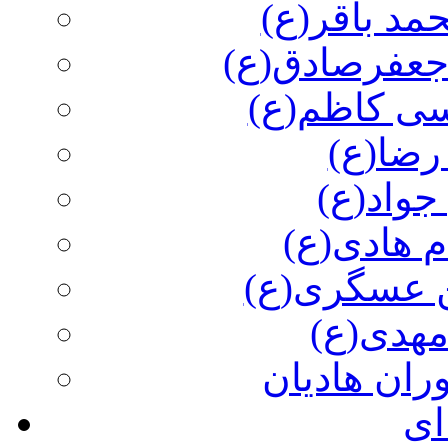
مد باقر(ع)
 جعفرصادق(ع)
سی کاظم(ع)
رضا(ع)
جواد(ع)
م هادی(ع)
 عسگری(ع)
مهدی(ع)
وران هادیان
ای