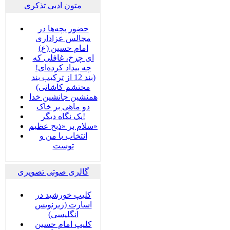
متون ادبی تذکری
حضور بچه‌‌‌ها در
مجالس عزاداری
امام حسین (ع)
ای چرخ، غافلی که
چه بیداد کرده‌ای!
(بند 12 از ترکیب بند
محتشم کاشانی)
همنشین جانشین خدا
دو ماهی بر خاک
یک نگاه دیگر!
سلام بر «ذبح عظیم»
انتخاب با من و
توست
گالری صوتی تصویری
کلیپ خورشید در
اسارت (زیرنویس
انگلیسی)
کلیپ امام حسین