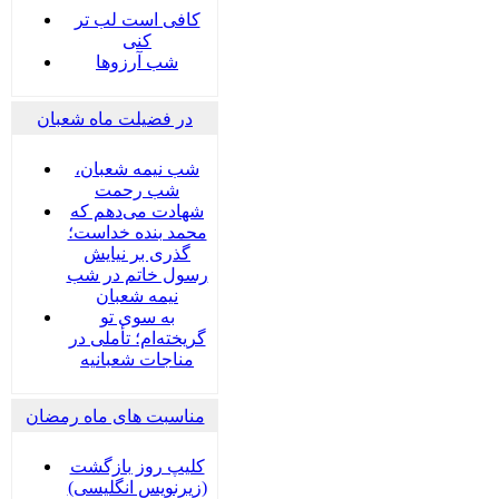
کافی است لب تر
کنی
شب آرزوها
در فضیلت ماه شعبان
شب نیمه شعبان،
شب رحمت
شهادت می‌دهم که
محمد بنده خداست؛
گذری بر نیایش
رسول خاتم در شب
نیمه شعبان
به سوی تو
گریخته‌ام؛ تأملی در
مناجات شعبانیه
مناسبت های ماه رمضان
کلیپ روز بازگشت
(زیرنویس انگلیسی)