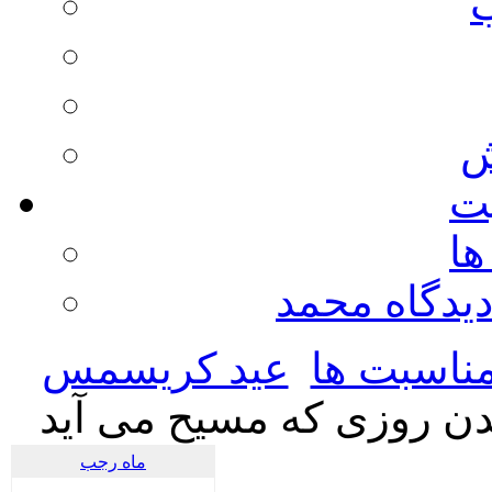
ش
يت
ها
ديدگاه محمد
ناسبت ها
عید کریسمس
دن روزی که مسیح می آید
ماه رجب