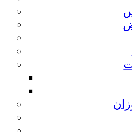
س
ض
ت
زان