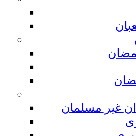
بان
مضان
ضان
ان غیر مسلمان
ی
یری