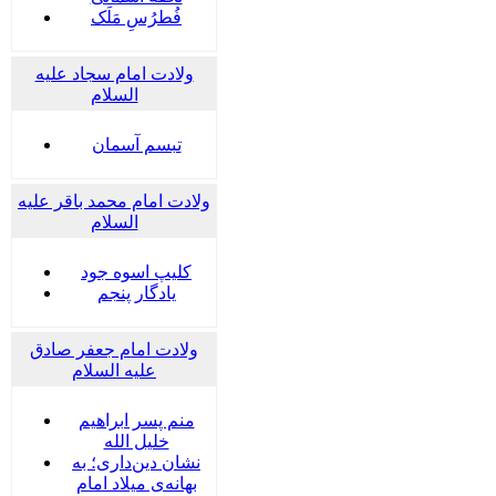
فُطرُسِ مَلَک
ولادت امام سجاد علیه
السلام
تبسم آسمان
ولادت امام محمد باقر علیه
السلام
کلیپ اسوه جود
یادگار پنجم
ولادت امام جعفر صادق
علیه السلام
منم پسر ابراهیم
خلیل الله
نشان دین‌داری؛ به
بهانه‌ی میلاد امام