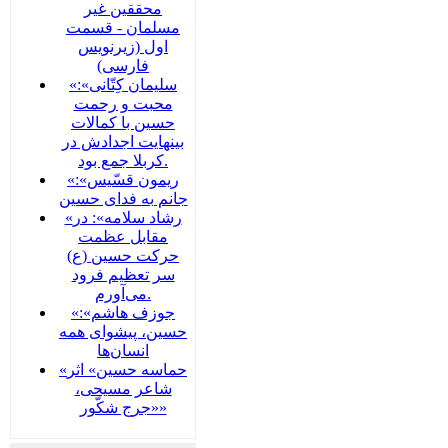
محققین غیر
مسلمان - قسمت
اول (زیرنویس
فارسی)
«سلیمان کِتّانی»:
محبت و رحمت
حسین با کمالات
بینهایت اجدادش در
کربلا جمع بود.
«ریمون قسّیس»:
جانم به فدای حسین
«رشاد سلامه»: در
مقابل عظمت
حرکت حسین (ع)
سر تعظیم فرود
می‌آورم.
«جوزف هاشم»:
حسین، پیشوای همه
انسان‌ها
«حماسه حسین» اثر
شاعر مسیحی،
«جرج شکّور»