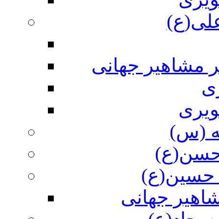
علی(ع)
ر مشاهیر جهانی
ی
ویری
ه (س)
 حسن(ع)
 حسین(ع)
اهیر جهانی