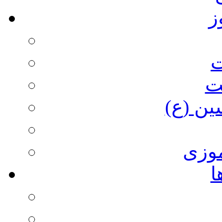
ز
ت
ت
ین (ع)
وزی
ا