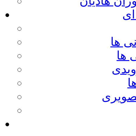
وران هادیان
ای
ی ها
 ها
ویدی
ا
صویری