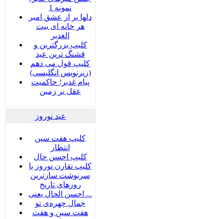
نمونه 1
دلها پر از عشق امیر
هر خانه ای بیت
الغدیر
کلیپ بزرگترین و
قشنگ ترین عید
کلیپ قول می دهم
(زیرنویس انگلیسی)
پیام غدیر؛ حاکمیت
عقل بر زمین
عید نوروز
کلیپ هفت سین
انتظار
کلیپ احسن حال
کلیپ تقارن نوروز با
سرنوشت سازترین
روزهای تاریخ
احسن الحال یعنی ...
جمال چهره‌ی تو
هفت سين و هفت