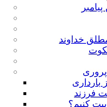
پیامبر
مطلق خداوند
لکوت
روری
 بارداری
ت فرزند
بیت کنیم؟