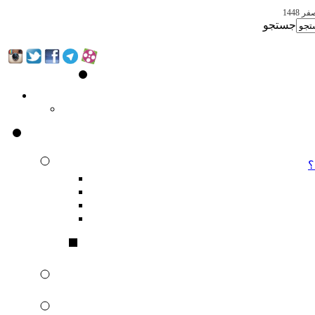
جستجو
؟