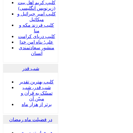
کلیپ کریم اهل بیت
(زیرنویس انگلیسی)
کلیپ امیر جبرائیل و
میکائیل
کلیپ فرزند مکه و
منا
کلیپ دریای کرامت
علی؛ پناه امن خدا
منشور سعادتمندی
انسان
شب قدر
کلیپ بهترین تقدیر
شب قدر، شب
تمسّک به قرآن و
مبیّن آن
برتر از هزار ماه
در فضیلت ماه رمضان
هر خواسته دوری