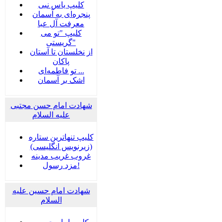
کلیپ یاس نبی
پنجره‌ای به آسمان
معرفت آل عبا
کلیپ "تو می
گریستی"
از نخلستان تا آستان
پاکان
تو فاطمه‌ای ...
اشک بر آسمان
شهادت امام حسن مجتبی
علیه السلام
کلیپ تنهاترین ستاره
(زیرنویس انگلیسی)
غروب غریب مدینه
مزد رسول!
شهادت امام حسین علیه
السلام