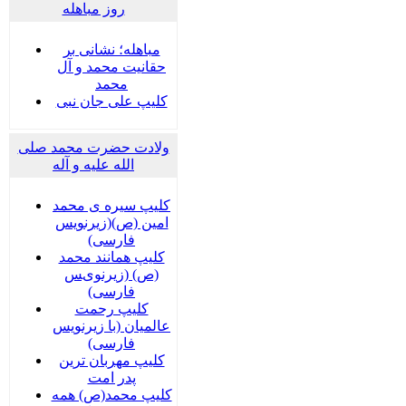
روز مباهله
مباهله؛ نشانی بر
حقانیت محمد و آل
محمد
کلیپ علی جان نبی
ولادت حضرت محمد صلی
الله علیه و آله
کلیپ سیره ی محمد
امین (ص)(زیرنویس
فارسی)
کلیپ همانند محمد
(ص) (زیرنویس
فارسی)
کلیپ رحمت
عالمیان (با زیرنویس
فارسی)
کلیپ مهربان ترین
پدر امت
کلیپ محمد(ص) همه