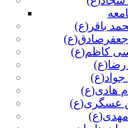
سجاد(ع)
معه
مد باقر(ع)
 جعفرصادق(ع)
سی کاظم(ع)
رضا(ع)
جواد(ع)
م هادی(ع)
 عسگری(ع)
مهدی(ع)