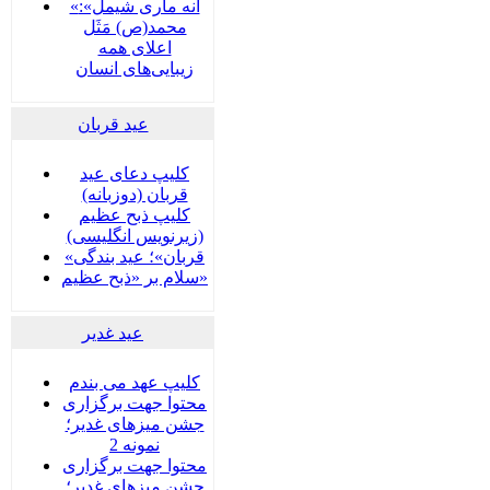
«آنه ماری شیمل»:
محمد(ص) مَثَل
اعلای همه
زیبایی‌های انسان
عید قربان
کلیپ دعای عید
قربان (دوزبانه)
کلیپ ذبح عظیم
(زیرنویس انگلیسی)
«قربان»؛ عید بندگی
سلام بر «ذبح عظیم»
عید غدير
کلیپ عهد می بندم
محتوا جهت برگزاری
جشن میزهای غدیر؛
نمونه 2
محتوا جهت برگزاری
جشن میزهای غدیر؛