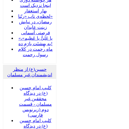
اینجا نزدیک است
بهار استغفار
لحظه‌ی ناب «ربّنا»
رمضان، در نیایش
زینت عابدان
فرصتی آسمانی
«یا عَلِیُّ یا عَظِیم»،
به بهِشتَت بارَم ده!
ماه رحمت در کلام
رسول رحمت
حسین(ع) از منظر
اندیشمندان غیر مسلمان
کلیپ امام حسین
(ع) در دیدگاه
محققین غیر
مسلمان - قسمت
دوم (زیرنویس
فارسی)
کلیپ امام حسین
(ع) در دیدگاه