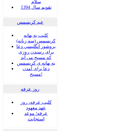
سلام
تقویم سال 1394
عید کریسمس
کلیپ به بهانه
کریسمس (سه زبانه)
بروشور انگلیسی دعا
برای رسیدن روزی
که مسیح می آید
به بهانه ی کریسمس
دعا برای آمدن
مسیح!
روز عرفه
کلیپ عرفه، روز
عهد معهود
عرفه؛ موعد
استجابت