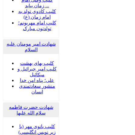
زمان بیاید ...
کلیپ کادوی تولد به
امام زمان (ع)
کلیپ امام مهربونم؛
تولدتون مبارک
شهادت امیر مومنان علیه
السلام
کلیپ بهای بهشت
کلیپ امیر جبرائیل و
میکائیل
علی؛ پناه امن خدا
منشور سعادتمندی
انسان
شهادت حضرت فاطمه
سلام الله علیها
کلیپ بانوی مهر (با
زیر نویس انگلیسی)