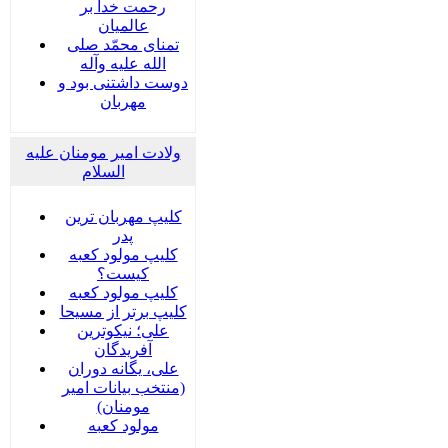
رحمت خدا بر
عالمیان
تمنای محمّد صلی
الله علیه وآله
دوست داشتنی بود و
مهربان
ولادت امیر مومنان علیه
السلام
کلیپ مهربان ترین
پدر
کلیپ مولود کعبه
کیست؟
کلیپ مولود کعبه
کلیپ برتر از مسیحا
علی؛ نیکوترین
آفریدگان
علی، یگانه دوران
(منتخب بیانات امیر
مومنان)
مولود کعبه