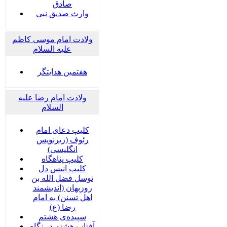
صادق
وارث صدیق نبی
ولادت امام موسی کاظم
علیه السلام
هفتمین هدایتگر
ولادت امام رضا علیه
السلام
کلیپ دعای امام
رئوف (زیرنویس
انگلیسی)
کلیپ پناهگاه
کلیپ انیس دل
توسل فضل الله بن
روزبهان (اندیشمند
اهل تسنن) به امام
رضا (ع)
سپیده‌ی هشتم
آفتاب هشتم در نگاه