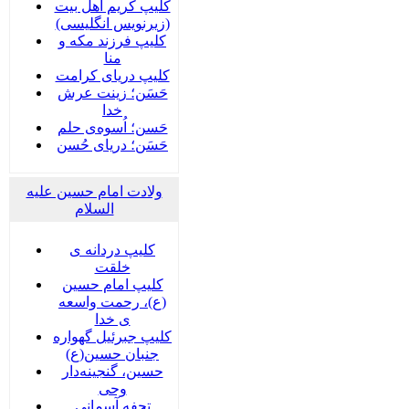
کلیپ کریم اهل بیت
(زیرنویس انگلیسی)
کلیپ فرزند مکه و
منا
کلیپ دریای کرامت
حَسَن؛ زینت عرش
خدا
حَسن؛ اُسوه‌ی حلم
حَسَن؛ دریای حُسن
ولادت امام حسین علیه
السلام
کلیپ دردانه ی
خلقت
کلیپ امام حسین
(ع)، رحمت واسعه
ی خدا
کلیپ جبرئیل گهواره
جنبان حسین(ع)
حسین، گنجینه‌دار
وحی
تحفه آسمانی