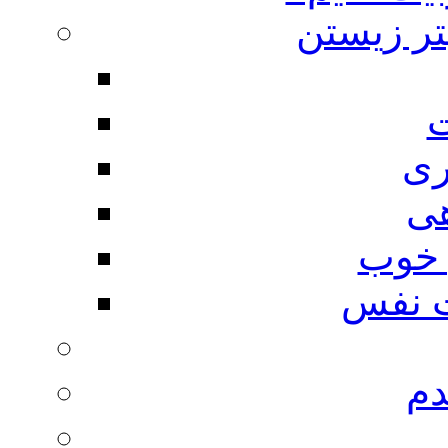
تر زیستن
ت
ری
هی
 خوب
 نفس
دم