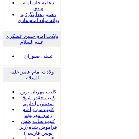
دعا به جان امام
هادی
دهمین هدایتگر؛ به
بهانه میلاد امام هادی
ولادت امام حسن عسکری
علیه السلام
تسلی صبوران
ولادت امام عصر علیه
السلام
کلیپ مهربان ترین
کلیپ چقدر شوق
آمدنش را داریم
کلیپ من و امام
زمان مهربونم
کلیپ نجات بخش
فراموش شده (زیر
نویس فارسی)
کلیپ وقتی امام