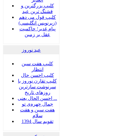
کلیپ بزرگترین و
قشنگ ترین عید
کلیپ قول می دهم
(زیرنویس انگلیسی)
پیام غدیر؛ حاکمیت
عقل بر زمین
عید نوروز
کلیپ هفت سین
انتظار
کلیپ احسن حال
کلیپ تقارن نوروز با
سرنوشت سازترین
روزهای تاریخ
احسن الحال یعنی ...
جمال چهره‌ی تو
هفت سين و هفت
سلام
تقویم سال 1394