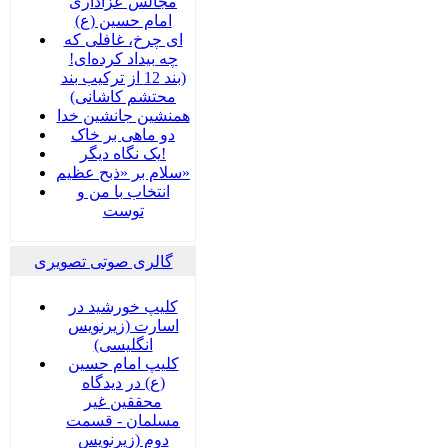
مجالس عزاداری
امام حسین (ع)
ای چرخ، غافلی که
چه بیداد کرده‌ای!
(بند 12 از ترکیب بند
محتشم کاشانی)
همنشین جانشین خدا
دو ماهی بر خاک
یک نگاه دیگر!
سلام بر «ذبح عظیم»
انتخاب با من و
توست
گالری صوتی تصویری
کلیپ خورشید در
اسارت (زیرنویس
انگلیسی)
کلیپ امام حسین
(ع) در دیدگاه
محققین غیر
مسلمان - قسمت
دوم (زیرنویس