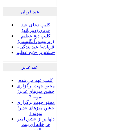
عید قربان
کلیپ دعای عید
قربان (دوزبانه)
کلیپ ذبح عظیم
(زیرنویس انگلیسی)
«قربان»؛ عید بندگی
سلام بر «ذبح عظیم»
عید غدير
کلیپ عهد می بندم
محتوا جهت برگزاری
جشن میزهای غدیر؛
نمونه 2
محتوا جهت برگزاری
جشن میزهای غدیر؛
نمونه 1
دلها پر از عشق امیر
هر خانه ای بیت
الغدیر