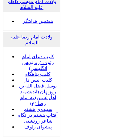
ولادت امام موسی کاظم
علیه السلام
هفتمین هدایتگر
ولادت امام رضا علیه
السلام
کلیپ دعای امام
رئوف (زیرنویس
انگلیسی)
کلیپ پناهگاه
کلیپ انیس دل
توسل فضل الله بن
روزبهان (اندیشمند
اهل تسنن) به امام
رضا (ع)
سپیده‌ی هشتم
آفتاب هشتم در نگاه
شاعر زرتشتی
پیشوای رئوف