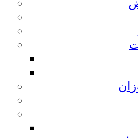
ض
ت
زان