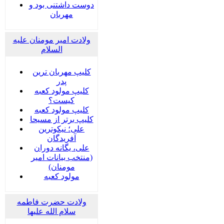
دوست داشتنی بود و
مهربان
ولادت امیر مومنان علیه
السلام
کلیپ مهربان ترین
پدر
کلیپ مولود کعبه
کیست؟
کلیپ مولود کعبه
کلیپ برتر از مسیحا
علی؛ نیکوترین
آفریدگان
علی، یگانه دوران
(منتخب بیانات امیر
مومنان)
مولود کعبه
ولادت حضرت فاطمه
سلام الله علیها