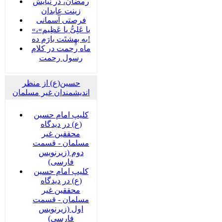
رمضان، در نیایش
زینت عابدان
فرصتی آسمانی
«یا عَلِیُّ یا عَظِیم»،
به بهِشتَت بارَم ده!
ماه رحمت در کلام
رسول رحمت
حسین(ع) از منظر
اندیشمندان غیر مسلمان
کلیپ امام حسین
(ع) در دیدگاه
محققین غیر
مسلمان - قسمت
دوم (زیرنویس
فارسی)
کلیپ امام حسین
(ع) در دیدگاه
محققین غیر
مسلمان - قسمت
اول (زیرنویس
فارسی)