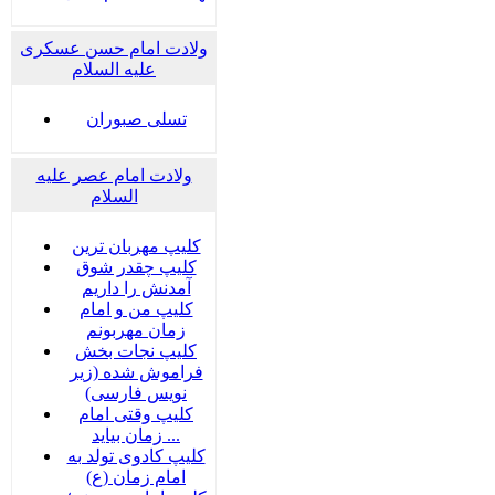
ولادت امام حسن عسکری
علیه السلام
تسلی صبوران
ولادت امام عصر علیه
السلام
کلیپ مهربان ترین
کلیپ چقدر شوق
آمدنش را داریم
کلیپ من و امام
زمان مهربونم
کلیپ نجات بخش
فراموش شده (زیر
نویس فارسی)
کلیپ وقتی امام
زمان بیاید ...
کلیپ کادوی تولد به
امام زمان (ع)