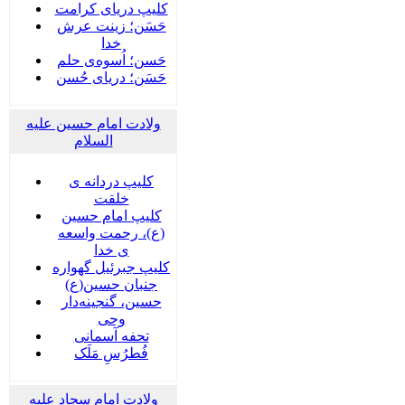
کلیپ دریای کرامت
حَسَن؛ زینت عرش
خدا
حَسن؛ اُسوه‌ی حلم
حَسَن؛ دریای حُسن
ولادت امام حسین علیه
السلام
کلیپ دردانه ی
خلقت
کلیپ امام حسین
(ع)، رحمت واسعه
ی خدا
کلیپ جبرئیل گهواره
جنبان حسین(ع)
حسین، گنجینه‌دار
وحی
تحفه آسمانی
فُطرُسِ مَلَک
ولادت امام سجاد علیه