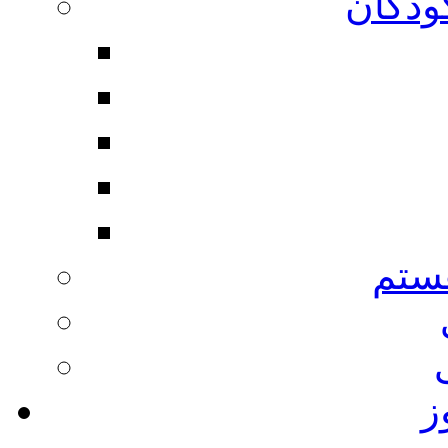
ودکان
ستم
ز