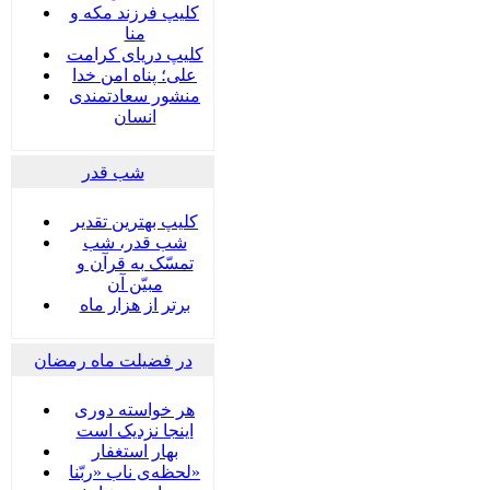
کلیپ فرزند مکه و
منا
کلیپ دریای کرامت
علی؛ پناه امن خدا
منشور سعادتمندی
انسان
شب قدر
کلیپ بهترین تقدیر
شب قدر، شب
تمسّک به قرآن و
مبیّن آن
برتر از هزار ماه
در فضیلت ماه رمضان
هر خواسته دوری
اینجا نزدیک است
بهار استغفار
لحظه‌ی ناب «ربّنا»