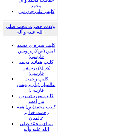
حقانیت محمد و آل
محمد
کلیپ علی جان نبی
ولادت حضرت محمد صلی
الله علیه و آله
کلیپ سیره ی محمد
امین (ص)(زیرنویس
فارسی)
کلیپ همانند محمد
(ص) (زیرنویس
فارسی)
کلیپ رحمت
عالمیان (با زیرنویس
فارسی)
کلیپ مهربان ترین
پدر امت
کلیپ محمد(ص) همه
رحمت خدا بر
عالمیان
تمنای محمّد صلی
الله علیه وآله