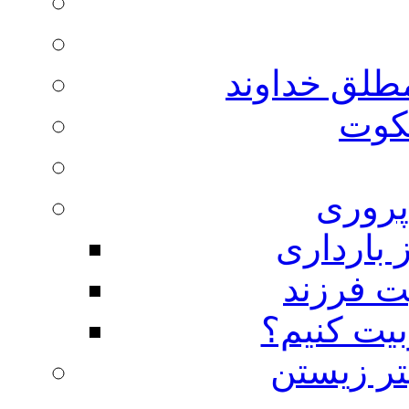
مطلق خداوند
لکوت
روری
 بارداری
ت فرزند
بیت کنیم؟
تر زیستن