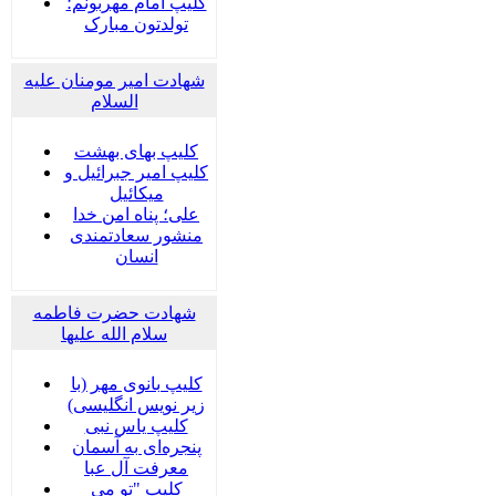
کلیپ امام مهربونم؛
تولدتون مبارک
شهادت امیر مومنان علیه
السلام
کلیپ بهای بهشت
کلیپ امیر جبرائیل و
میکائیل
علی؛ پناه امن خدا
منشور سعادتمندی
انسان
شهادت حضرت فاطمه
سلام الله علیها
کلیپ بانوی مهر (با
زیر نویس انگلیسی)
کلیپ یاس نبی
پنجره‌ای به آسمان
معرفت آل عبا
کلیپ "تو می