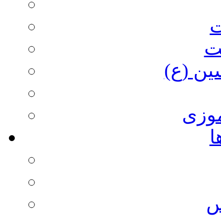
ت
ت
ین (ع)
وزی
ا
س