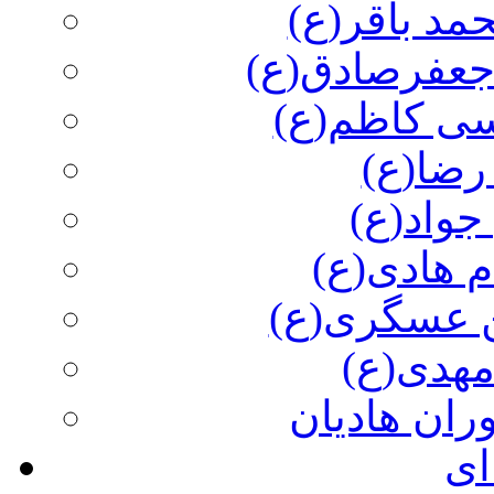
مد باقر(ع)
 جعفرصادق(ع)
سی کاظم(ع)
رضا(ع)
جواد(ع)
م هادی(ع)
 عسگری(ع)
مهدی(ع)
وران هادیان
ای