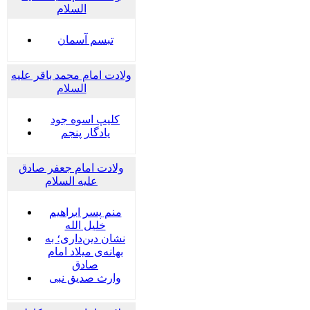
السلام
تبسم آسمان
ولادت امام محمد باقر علیه
السلام
کلیپ اسوه جود
یادگار پنجم
ولادت امام جعفر صادق
علیه السلام
منم پسر ابراهیم
خلیل الله
نشان دین‌داری؛ به
بهانه‌ی میلاد امام
صادق
وارث صدیق نبی