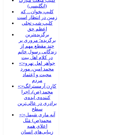
کلیپ مبعث مبارک
(انگلیسی)
کلیپ بخوان... که
زمین در انتظار است
کلیپ شب تجلی
اعظم حق
برگزیده‌ترین
برگزیده؛ مروری بر
چند مقطع مهم از
زندگانی رسول خاتم
در کلام اهل بیت
«جواهر لعل نهرو»:
محمد امین، مورد
محبت و اعتماد
مردم
«کارِن آرمسترانگ»:
محمد (ص)، اجرا
کننده‌ی ایده‌ی
برادری در عالی‌ترین
سطح
«آنه ماری شیمل»:
محمد(ص) مَثَل
اعلای همه
زیبایی‌های انسان