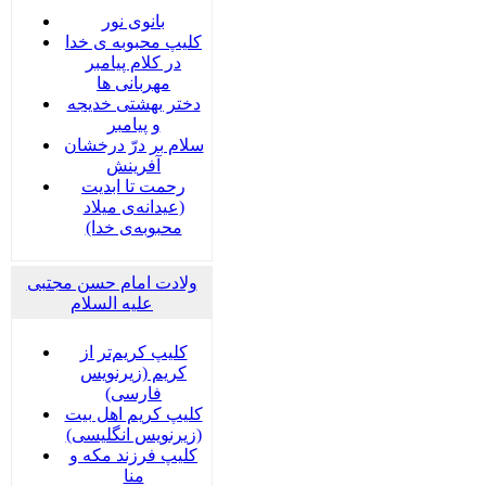
بانوی نور
کلیپ محبوبه ی خدا
در کلام پیامبر
مهربانی ها
دختر بهشتی خدیجه
و پیامبر
سلام بر درّ درخشان
آفرینش
رحمت تا ابدیت
(عیدانه‌ی میلاد
محبوبه‌ی خدا)
ولادت امام حسن مجتبی
علیه السلام
کلیپ کریم‌تر از
کریم (زیرنویس
فارسی)
کلیپ کریم اهل بیت
(زیرنویس انگلیسی)
کلیپ فرزند مکه و
منا