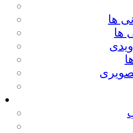
ی ها
 ها
ویدی
ا
صویری