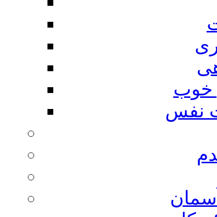
ت
ری
هی
 خوب
 نفس
دم
آسمان