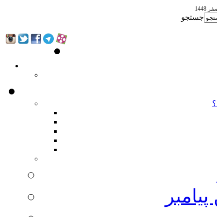
جستجو
؟
پیامبر