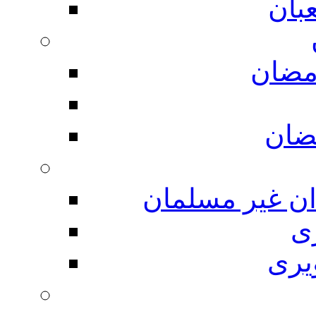
بان
مضان
ضان
ان غیر مسلمان
ی
یری