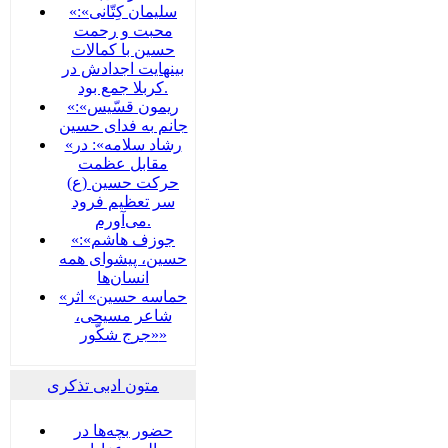
«سلیمان کِتّانی»:
محبت و رحمت
حسین با کمالات
بینهایت اجدادش در
کربلا جمع بود.
«ریمون قسّیس»:
جانم به فدای حسین
«رشاد سلامه»: در
مقابل عظمت
حرکت حسین (ع)
سر تعظیم فرود
می‌آورم.
«جوزف هاشم»:
حسین، پیشوای همه
انسان‌ها
«حماسه حسین» اثر
شاعر مسیحی،
«جرج شکّور»
متون ادبی تذکری
حضور بچه‌‌‌ها در