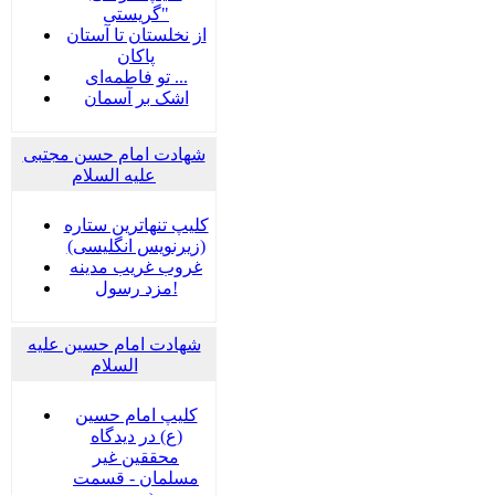
گریستی"
از نخلستان تا آستان
پاکان
تو فاطمه‌ای ...
اشک بر آسمان
شهادت امام حسن مجتبی
علیه السلام
کلیپ تنهاترین ستاره
(زیرنویس انگلیسی)
غروب غریب مدینه
مزد رسول!
شهادت امام حسین علیه
السلام
کلیپ امام حسین
(ع) در دیدگاه
محققین غیر
مسلمان - قسمت