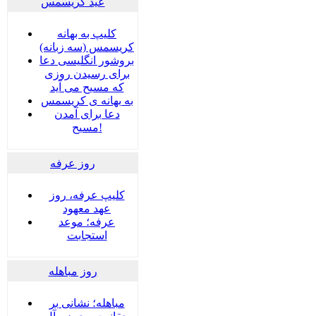
عید کریسمس
کلیپ به بهانه
کریسمس (سه زبانه)
بروشور انگلیسی دعا
برای رسیدن روزی
که مسیح می آید
به بهانه ی کریسمس
دعا برای آمدن
مسیح!
روز عرفه
کلیپ عرفه، روز
عهد معهود
عرفه؛ موعد
استجابت
روز مباهله
مباهله؛ نشانی بر