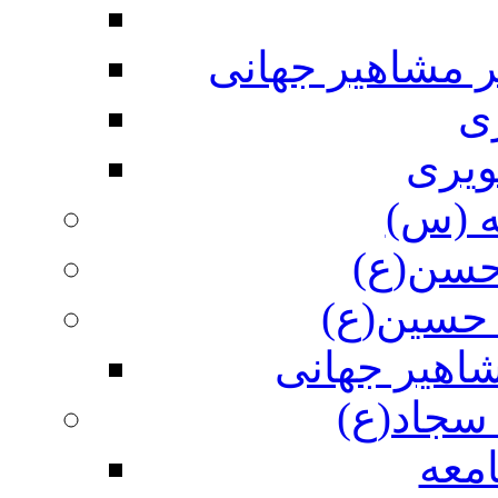
ر مشاهیر جهانی
ی
ویری
ه (س)
 حسن(ع)
 حسین(ع)
اهیر جهانی
سجاد(ع)
معه