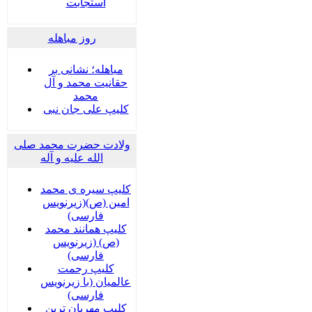
استجابت
روز مباهله
مباهله؛ نشانی بر
حقانیت محمد و آل
محمد
کلیپ علی جان نبی
ولادت حضرت محمد صلی
الله علیه و آله
کلیپ سیره ی محمد
امین (ص)(زیرنویس
فارسی)
کلیپ همانند محمد
(ص) (زیرنویس
فارسی)
کلیپ رحمت
عالمیان (با زیرنویس
فارسی)
کلیپ مهربان ترین