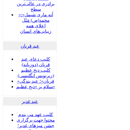
برادری در عالی‌ترین
سطح
«آنه ماری شیمل»:
محمد(ص) مَثَل
اعلای همه
زیبایی‌های انسان
عید قربان
کلیپ دعای عید
قربان (دوزبانه)
کلیپ ذبح عظیم
(زیرنویس انگلیسی)
«قربان»؛ عید بندگی
سلام بر «ذبح عظیم»
عید غدير
کلیپ عهد می بندم
محتوا جهت برگزاری
جشن میزهای غدیر؛