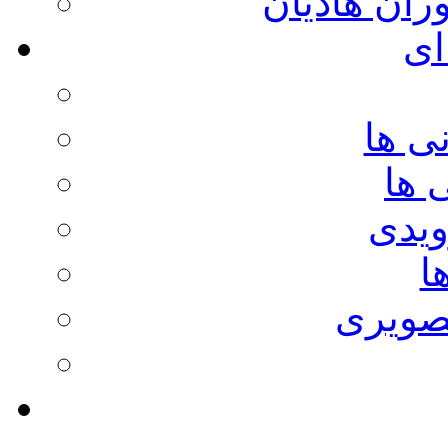
وران هادیان
ای
ی ها
 ها
ویدی
ا
صویری