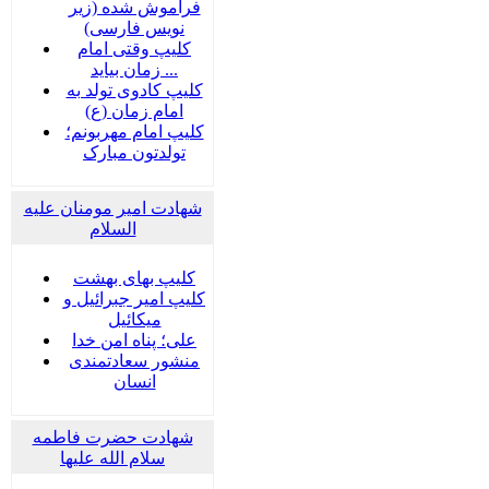
فراموش شده (زیر
نویس فارسی)
کلیپ وقتی امام
زمان بیاید ...
کلیپ کادوی تولد به
امام زمان (ع)
کلیپ امام مهربونم؛
تولدتون مبارک
شهادت امیر مومنان علیه
السلام
کلیپ بهای بهشت
کلیپ امیر جبرائیل و
میکائیل
علی؛ پناه امن خدا
منشور سعادتمندی
انسان
شهادت حضرت فاطمه
سلام الله علیها