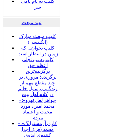
کلیپ به نام نامی
سر
عید مبعث
کلیپ مبعث مبارک
(انگلیسی)
کلیپ بخوان... که
زمین در انتظار است
کلیپ شب تجلی
اعظم حق
برگزیده‌ترین
برگزیده؛ مروری بر
چند مقطع مهم از
زندگانی رسول خاتم
در کلام اهل بیت
«جواهر لعل نهرو»:
محمد امین، مورد
محبت و اعتماد
مردم
«کارِن آرمسترانگ»:
محمد (ص)، اجرا
کننده‌ی ایده‌ی