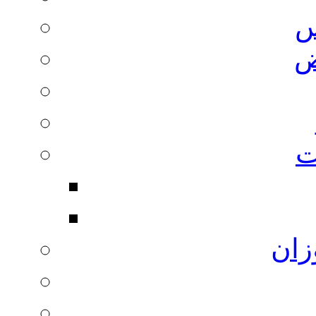
س
ض
ت
زان