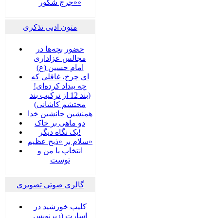
«جرج شکّور»
متون ادبی تذکری
حضور بچه‌‌‌ها در
مجالس عزاداری
امام حسین (ع)
ای چرخ، غافلی که
چه بیداد کرده‌ای!
(بند 12 از ترکیب بند
محتشم کاشانی)
همنشین جانشین خدا
دو ماهی بر خاک
یک نگاه دیگر!
سلام بر «ذبح عظیم»
انتخاب با من و
توست
گالری صوتی تصویری
کلیپ خورشید در
اسارت (زیرنویس