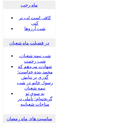
ماه رجب
کافی است لب تر
کنی
شب آرزوها
در فضیلت ماه شعبان
شب نیمه شعبان،
شب رحمت
شهادت می‌دهم که
محمد بنده خداست؛
گذری بر نیایش
رسول خاتم در شب
نیمه شعبان
به سوی تو
گریخته‌ام؛ تأملی در
مناجات شعبانیه
مناسبت های ماه رمضان