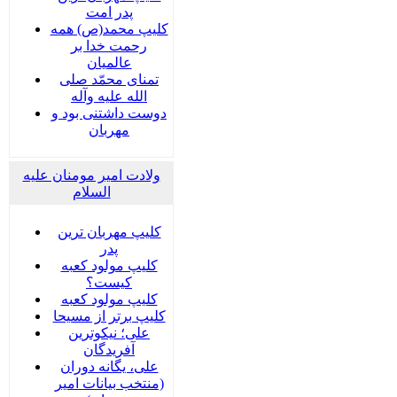
پدر امت
کلیپ محمد(ص) همه
رحمت خدا بر
عالمیان
تمنای محمّد صلی
الله علیه وآله
دوست داشتنی بود و
مهربان
ولادت امیر مومنان علیه
السلام
کلیپ مهربان ترین
پدر
کلیپ مولود کعبه
کیست؟
کلیپ مولود کعبه
کلیپ برتر از مسیحا
علی؛ نیکوترین
آفریدگان
علی، یگانه دوران
(منتخب بیانات امیر