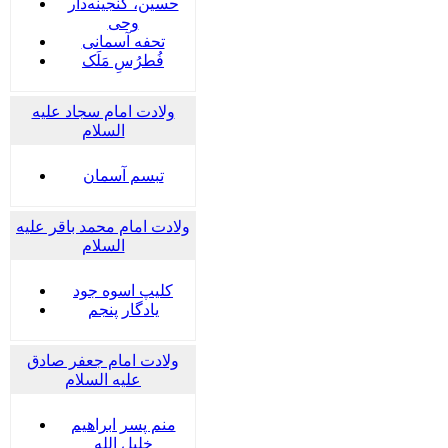
حسین، گنجینه‌دار
وحی
تحفه آسمانی
فُطرُسِ مَلَک
ولادت امام سجاد علیه
السلام
تبسم آسمان
ولادت امام محمد باقر علیه
السلام
کلیپ اسوه جود
یادگار پنجم
ولادت امام جعفر صادق
علیه السلام
منم پسر ابراهیم
خلیل الله