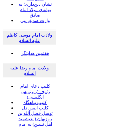
نشان دین‌داری؛ به
بهانه‌ی میلاد امام
صادق
وارث صدیق نبی
ولادت امام موسی کاظم
علیه السلام
هفتمین هدایتگر
ولادت امام رضا علیه
السلام
کلیپ دعای امام
رئوف (زیرنویس
انگلیسی)
کلیپ پناهگاه
کلیپ انیس دل
توسل فضل الله بن
روزبهان (اندیشمند
اهل تسنن) به امام