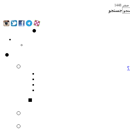
جستجو
؟