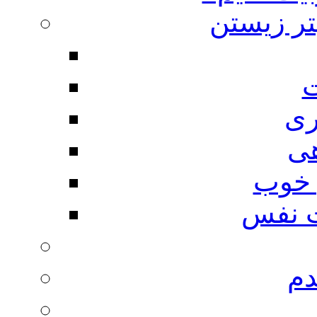
تر زیستن
ت
ری
هی
 خوب
 نفس
دم