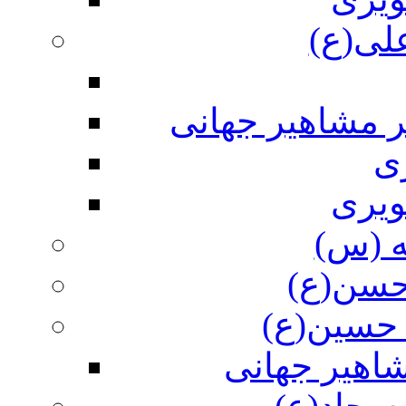
علی(ع)
ر مشاهیر جهانی
ی
ویری
ه (س)
 حسن(ع)
 حسین(ع)
اهیر جهانی