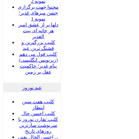
نمونه 2
محتوا جهت برگزاری
جشن میزهای غدیر؛
نمونه 1
دلها پر از عشق امیر
هر خانه ای بیت
الغدیر
کلیپ بزرگترین و
قشنگ ترین عید
کلیپ قول می دهم
(زیرنویس انگلیسی)
پیام غدیر؛ حاکمیت
عقل بر زمین
عید نوروز
کلیپ هفت سین
انتظار
کلیپ احسن حال
کلیپ تقارن نوروز با
سرنوشت سازترین
روزهای تاریخ
احسن الحال یعنی ...