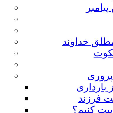
پیامبر
مطلق خداوند
لکوت
روری
 بارداری
ت فرزند
بیت کنیم؟