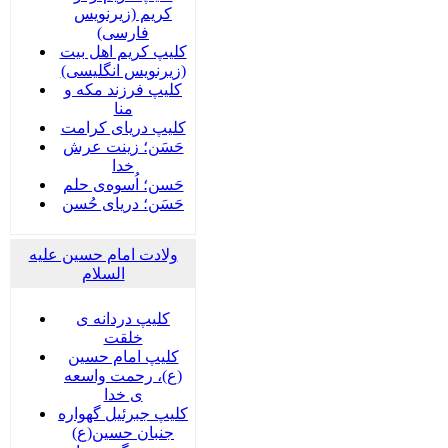
کریم (زیرنویس
فارسی)
کلیپ کریم اهل بیت
(زیرنویس انگلیسی)
کلیپ فرزند مکه و
منا
کلیپ دریای کرامت
حَسَن؛ زینت عرش
خدا
حَسن؛ اُسوه‌ی حلم
حَسَن؛ دریای حُسن
ولادت امام حسین علیه
السلام
کلیپ دردانه ی
خلقت
کلیپ امام حسین
(ع)، رحمت واسعه
ی خدا
کلیپ جبرئیل گهواره
جنبان حسین(ع)