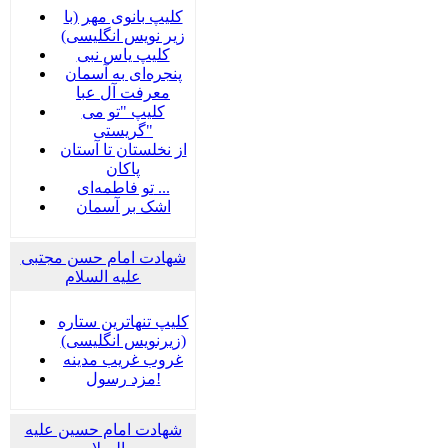
کلیپ بانوی مهر (با
زیر نویس انگلیسی)
کلیپ یاس نبی
پنجره‌ای به آسمان
معرفت آل عبا
کلیپ "تو می
گریستی"
از نخلستان تا آستان
پاکان
تو فاطمه‌ای ...
اشک بر آسمان
شهادت امام حسن مجتبی
علیه السلام
کلیپ تنهاترین ستاره
(زیرنویس انگلیسی)
غروب غریب مدینه
مزد رسول!
شهادت امام حسین علیه