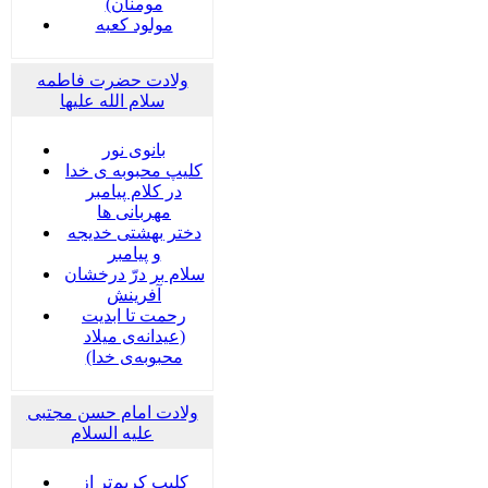
مومنان)
مولود کعبه
ولادت حضرت فاطمه
سلام الله علیها
بانوی نور
کلیپ محبوبه ی خدا
در کلام پیامبر
مهربانی ها
دختر بهشتی خدیجه
و پیامبر
سلام بر درّ درخشان
آفرینش
رحمت تا ابدیت
(عیدانه‌ی میلاد
محبوبه‌ی خدا)
ولادت امام حسن مجتبی
علیه السلام
کلیپ کریم‌تر از