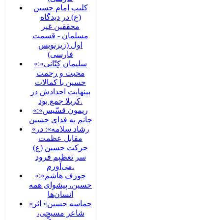
کلیپ امام حسین
(ع) در دیدگاه
محققین غیر
مسلمان - قسمت
اول (زیرنویس
فارسی)
«سلیمان کِتّانی»:
محبت و رحمت
حسین با کمالات
بینهایت اجدادش در
کربلا جمع بود.
«ریمون قسّیس»:
جانم به فدای حسین
«رشاد سلامه»: در
مقابل عظمت
حرکت حسین (ع)
سر تعظیم فرود
می‌آورم.
«جوزف هاشم»:
حسین، پیشوای همه
انسان‌ها
«حماسه حسین» اثر
شاعر مسیحی،