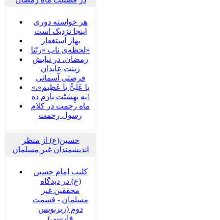
هر خواسته دوری
اینجا نزدیک است
بهار استغفار
لحظه‌ی ناب «ربّنا»
رمضان، در نیایش
زینت عابدان
فرصتی آسمانی
«یا عَلِیُّ یا عَظِیم»،
به بهِشتَت بارَم ده!
ماه رحمت در کلام
رسول رحمت
حسین(ع) از منظر
اندیشمندان غیر مسلمان
کلیپ امام حسین
(ع) در دیدگاه
محققین غیر
مسلمان - قسمت
دوم (زیرنویس
فارسی)