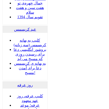
جمال چهره‌ی تو
هفت سين و هفت
سلام
تقویم سال 1394
عید کریسمس
کلیپ به بهانه
کریسمس (سه زبانه)
بروشور انگلیسی دعا
برای رسیدن روزی
که مسیح می آید
به بهانه ی کریسمس
دعا برای آمدن
مسیح!
روز عرفه
کلیپ عرفه، روز
عهد معهود
عرفه؛ موعد