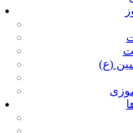
ز
ت
ت
ین (ع)
وزی
ا