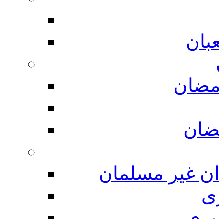
بان
مضان
ضان
ان غیر مسلمان
ی
یری