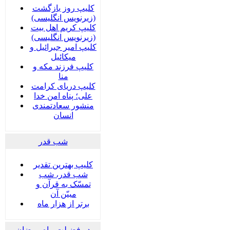
کلیپ روز بازگشت
(زیرنویس انگلیسی)
کلیپ کریم اهل بیت
(زیرنویس انگلیسی)
کلیپ امیر جبرائیل و
میکائیل
کلیپ فرزند مکه و
منا
کلیپ دریای کرامت
علی؛ پناه امن خدا
منشور سعادتمندی
انسان
شب قدر
کلیپ بهترین تقدیر
شب قدر، شب
تمسّک به قرآن و
مبیّن آن
برتر از هزار ماه
در فضیلت ماه رمضان