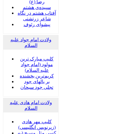
رضا (ع)
سپیده‌ی هشتم
آفتاب هشتم در نگاه
شاعر زرتشتی
پیشوای رئوف
ولادت امام جواد علیه
السلام
کلیپ مبارک ترین
مولود (امام جواد
علیه السلام)
کریم‌ترین بخشنده
بر بالهای جود
تجلی جود سبحان
ولادت امام هادی علیه
السلام
کلیپ مهر هادی
(زیرنویس انگلیسی)
كسي مثل مسيح (به