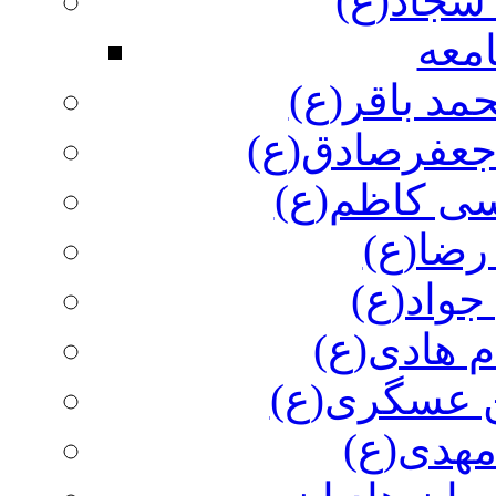
سجاد(ع)
معه
مد باقر(ع)
 جعفرصادق(ع)
سی کاظم(ع)
رضا(ع)
جواد(ع)
م هادی(ع)
 عسگری(ع)
مهدی(ع)